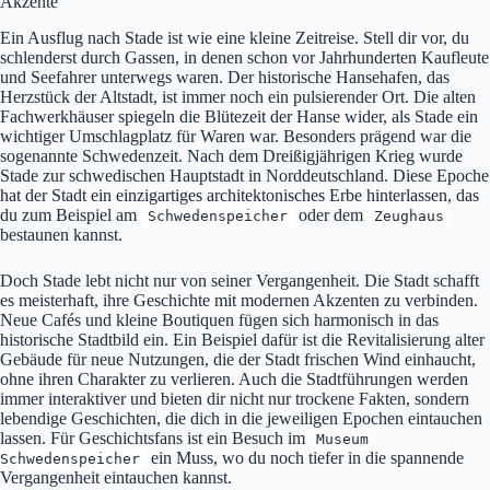
Akzente
Ein Ausflug nach Stade ist wie eine kleine Zeitreise. Stell dir vor, du
schlenderst durch Gassen, in denen schon vor Jahrhunderten Kaufleute
und Seefahrer unterwegs waren. Der historische Hansehafen, das
Herzstück der Altstadt, ist immer noch ein pulsierender Ort. Die alten
Fachwerkhäuser spiegeln die Blütezeit der Hanse wider, als Stade ein
wichtiger Umschlagplatz für Waren war. Besonders prägend war die
sogenannte Schwedenzeit. Nach dem Dreißigjährigen Krieg wurde
Stade zur schwedischen Hauptstadt in Norddeutschland. Diese Epoche
hat der Stadt ein einzigartiges architektonisches Erbe hinterlassen, das
du zum Beispiel am
oder dem
Schwedenspeicher
Zeughaus
bestaunen kannst.
Doch Stade lebt nicht nur von seiner Vergangenheit. Die Stadt schafft
es meisterhaft, ihre Geschichte mit modernen Akzenten zu verbinden.
Neue Cafés und kleine Boutiquen fügen sich harmonisch in das
historische Stadtbild ein. Ein Beispiel dafür ist die Revitalisierung alter
Gebäude für neue Nutzungen, die der Stadt frischen Wind einhaucht,
ohne ihren Charakter zu verlieren. Auch die Stadtführungen werden
immer interaktiver und bieten dir nicht nur trockene Fakten, sondern
lebendige Geschichten, die dich in die jeweiligen Epochen eintauchen
lassen. Für Geschichtsfans ist ein Besuch im
Museum
ein Muss, wo du noch tiefer in die spannende
Schwedenspeicher
Vergangenheit eintauchen kannst.