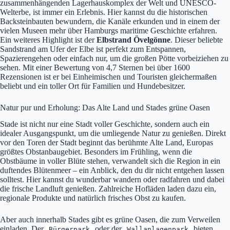
zusammenhängenden Lagerhauskomplex der Welt und UNESCO-
Welterbe, ist immer ein Erlebnis. Hier kannst du die historischen
Backsteinbauten bewundern, die Kanäle erkunden und in einem der
vielen Museen mehr über Hamburgs maritime Geschichte erfahren.
Ein weiteres Highlight ist der
Elbstrand Övelgönne
. Dieser beliebte
Sandstrand am Ufer der Elbe ist perfekt zum Entspannen,
Spazierengehen oder einfach nur, um die großen Pötte vorbeiziehen zu
sehen. Mit einer Bewertung von 4,7 Sternen bei über 1600
Rezensionen ist er bei Einheimischen und Touristen gleichermaßen
beliebt und ein toller Ort für Familien und Hundebesitzer.
Natur pur und Erholung: Das Alte Land und Stades grüne Oasen
Stade ist nicht nur eine Stadt voller Geschichte, sondern auch ein
idealer Ausgangspunkt, um die umliegende Natur zu genießen. Direkt
vor den Toren der Stadt beginnt das berühmte Alte Land, Europas
größtes Obstanbaugebiet. Besonders im Frühling, wenn die
Obstbäume in voller Blüte stehen, verwandelt sich die Region in ein
duftendes Blütenmeer – ein Anblick, den du dir nicht entgehen lassen
solltest. Hier kannst du wunderbar wandern oder radfahren und dabei
die frische Landluft genießen. Zahlreiche Hofläden laden dazu ein,
regionale Produkte und natürlich frisches Obst zu kaufen.
Aber auch innerhalb Stades gibt es grüne Oasen, die zum Verweilen
einladen. Der
oder der
bieten
Bürgerpark
Wallanlagenpark