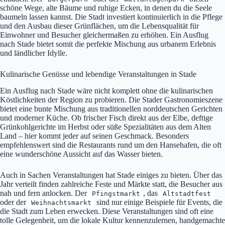
schöne Wege, alte Bäume und ruhige Ecken, in denen du die Seele
baumeln lassen kannst. Die Stadt investiert kontinuierlich in die Pflege
und den Ausbau dieser Grünflächen, um die Lebensqualität für
Einwohner und Besucher gleichermaßen zu erhöhen. Ein Ausflug
nach Stade bietet somit die perfekte Mischung aus urbanem Erlebnis
und ländlicher Idylle.
Kulinarische Genüsse und lebendige Veranstaltungen in Stade
Ein Ausflug nach Stade wäre nicht komplett ohne die kulinarischen
Köstlichkeiten der Region zu probieren. Die Stader Gastronomieszene
bietet eine bunte Mischung aus traditionellen norddeutschen Gerichten
und moderner Küche. Ob frischer Fisch direkt aus der Elbe, deftige
Grünkohlgerichte im Herbst oder süße Spezialitäten aus dem Alten
Land – hier kommt jeder auf seinen Geschmack. Besonders
empfehlenswert sind die Restaurants rund um den Hansehafen, die oft
eine wunderschöne Aussicht auf das Wasser bieten.
Auch in Sachen Veranstaltungen hat Stade einiges zu bieten. Über das
Jahr verteilt finden zahlreiche Feste und Märkte statt, die Besucher aus
nah und fern anlocken. Der
, das
Pfingstmarkt
Altstadtfest
oder der
sind nur einige Beispiele für Events, die
Weihnachtsmarkt
die Stadt zum Leben erwecken. Diese Veranstaltungen sind oft eine
tolle Gelegenheit, um die lokale Kultur kennenzulernen, handgemachte