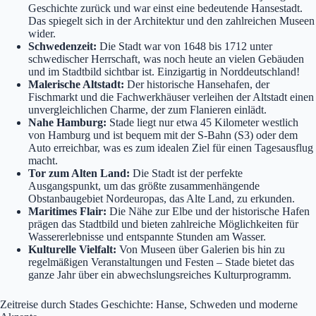
Geschichte zurück und war einst eine bedeutende Hansestadt.
Das spiegelt sich in der Architektur und den zahlreichen Museen
wider.
Schwedenzeit:
Die Stadt war von 1648 bis 1712 unter
schwedischer Herrschaft, was noch heute an vielen Gebäuden
und im Stadtbild sichtbar ist. Einzigartig in Norddeutschland!
Malerische Altstadt:
Der historische Hansehafen, der
Fischmarkt und die Fachwerkhäuser verleihen der Altstadt einen
unvergleichlichen Charme, der zum Flanieren einlädt.
Nahe Hamburg:
Stade liegt nur etwa 45 Kilometer westlich
von Hamburg und ist bequem mit der S-Bahn (S3) oder dem
Auto erreichbar, was es zum idealen Ziel für einen Tagesausflug
macht.
Tor zum Alten Land:
Die Stadt ist der perfekte
Ausgangspunkt, um das größte zusammenhängende
Obstanbaugebiet Nordeuropas, das Alte Land, zu erkunden.
Maritimes Flair:
Die Nähe zur Elbe und der historische Hafen
prägen das Stadtbild und bieten zahlreiche Möglichkeiten für
Wassererlebnisse und entspannte Stunden am Wasser.
Kulturelle Vielfalt:
Von Museen über Galerien bis hin zu
regelmäßigen Veranstaltungen und Festen – Stade bietet das
ganze Jahr über ein abwechslungsreiches Kulturprogramm.
Zeitreise durch Stades Geschichte: Hanse, Schweden und moderne