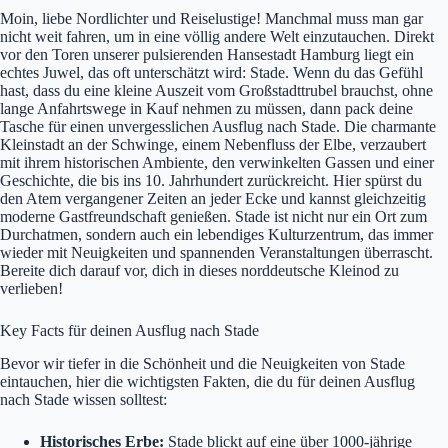
Moin, liebe Nordlichter und Reiselustige! Manchmal muss man gar
nicht weit fahren, um in eine völlig andere Welt einzutauchen. Direkt
vor den Toren unserer pulsierenden Hansestadt Hamburg liegt ein
echtes Juwel, das oft unterschätzt wird: Stade. Wenn du das Gefühl
hast, dass du eine kleine Auszeit vom Großstadttrubel brauchst, ohne
lange Anfahrtswege in Kauf nehmen zu müssen, dann pack deine
Tasche für einen unvergesslichen Ausflug nach Stade. Die charmante
Kleinstadt an der Schwinge, einem Nebenfluss der Elbe, verzaubert
mit ihrem historischen Ambiente, den verwinkelten Gassen und einer
Geschichte, die bis ins 10. Jahrhundert zurückreicht. Hier spürst du
den Atem vergangener Zeiten an jeder Ecke und kannst gleichzeitig
moderne Gastfreundschaft genießen. Stade ist nicht nur ein Ort zum
Durchatmen, sondern auch ein lebendiges Kulturzentrum, das immer
wieder mit Neuigkeiten und spannenden Veranstaltungen überrascht.
Bereite dich darauf vor, dich in dieses norddeutsche Kleinod zu
verlieben!
Key Facts für deinen Ausflug nach Stade
Bevor wir tiefer in die Schönheit und die Neuigkeiten von Stade
eintauchen, hier die wichtigsten Fakten, die du für deinen Ausflug
nach Stade wissen solltest:
Historisches Erbe:
Stade blickt auf eine über 1000-jährige