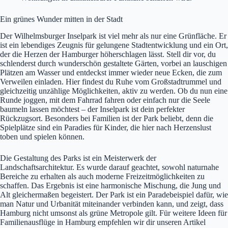
Ein grünes Wunder mitten in der Stadt
Der Wilhelmsburger Inselpark ist viel mehr als nur eine Grünfläche. Er
ist ein lebendiges Zeugnis für gelungene Stadtentwicklung und ein Ort,
der die Herzen der Hamburger höherschlagen lässt. Stell dir vor, du
schlenderst durch wunderschön gestaltete Gärten, vorbei an lauschigen
Plätzen am Wasser und entdeckst immer wieder neue Ecken, die zum
Verweilen einladen. Hier findest du Ruhe vom Großstadtrummel und
gleichzeitig unzählige Möglichkeiten, aktiv zu werden. Ob du nun eine
Runde joggen, mit dem Fahrrad fahren oder einfach nur die Seele
baumeln lassen möchtest – der Inselpark ist dein perfekter
Rückzugsort. Besonders bei Familien ist der Park beliebt, denn die
Spielplätze sind ein Paradies für Kinder, die hier nach Herzenslust
toben und spielen können.
Die Gestaltung des Parks ist ein Meisterwerk der
Landschaftsarchitektur. Es wurde darauf geachtet, sowohl naturnahe
Bereiche zu erhalten als auch moderne Freizeitmöglichkeiten zu
schaffen. Das Ergebnis ist eine harmonische Mischung, die Jung und
Alt gleichermaßen begeistert. Der Park ist ein Paradebeispiel dafür, wie
man Natur und Urbanität miteinander verbinden kann, und zeigt, dass
Hamburg nicht umsonst als grüne Metropole gilt. Für weitere Ideen für
Familienausflüge in Hamburg empfehlen wir dir unseren Artikel