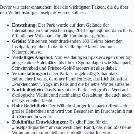
Bevor wir tiefer eintauchen, hier die wichtigsten Fakten, die du über
den Wilhelmsburger Inselpark wissen solltest:
Entstehung:
Der Park wurde auf dem Gelände der
Internationalen Gartenschau (igs) 2013 angelegt und danach als
öffentlicher Volkspark für alle Hamburger geöffnet.
Größe:
Mit seinen beeindruckenden 100 Hektar bietet der
Inselpark reichlich Platz für vielfältige Aktivitäten und
Naturerlebnisse.
Vielfältiges Angebot:
Von weitläufigen Spazierwegen über top
ausgestattete Spielplätze bis hin zu Sportanlagen wie Skatepark,
Schwimmbad und Frisbee-Golf-Parcours ist alles dabei.
Veranstaltungsort:
Der Park ist regelmäßig Schauplatz
zahlreicher Events, darunter Familienfeste, das Lichtkunstfest
„Parkleuchten“, Yoga im Park und die beliebte Winterlaufserie.
Nachhaltigkeit:
Das Konzept des Parks legt großen Wert auf
ökologische Vielfalt und nachhaltige Gestaltung, die auch nach
der igs erhalten bleibt.
Hohe Beliebtheit:
Der Wilhelmsburger Inselpark erfreut sich
großer Beliebtheit und wird von Besuchern im Durchschnitt mit
4.5 Sternen bewertet.
Zukünftige Entwicklungen:
Es gibt Pläne für ein
„Inselparkquartier“ am südwestlichen Rand, das rund 650 neue
Wohnungen in unmittelbarer Parknähe schaffen wird.