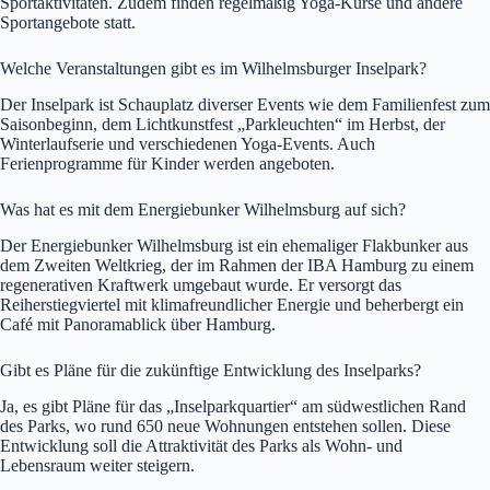
Sportaktivitäten. Zudem finden regelmäßig Yoga-Kurse und andere
Sportangebote statt.
Welche Veranstaltungen gibt es im Wilhelmsburger Inselpark?
Der Inselpark ist Schauplatz diverser Events wie dem Familienfest zum
Saisonbeginn, dem Lichtkunstfest „Parkleuchten“ im Herbst, der
Winterlaufserie und verschiedenen Yoga-Events. Auch
Ferienprogramme für Kinder werden angeboten.
Was hat es mit dem Energiebunker Wilhelmsburg auf sich?
Der Energiebunker Wilhelmsburg ist ein ehemaliger Flakbunker aus
dem Zweiten Weltkrieg, der im Rahmen der IBA Hamburg zu einem
regenerativen Kraftwerk umgebaut wurde. Er versorgt das
Reiherstiegviertel mit klimafreundlicher Energie und beherbergt ein
Café mit Panoramablick über Hamburg.
Gibt es Pläne für die zukünftige Entwicklung des Inselparks?
Ja, es gibt Pläne für das „Inselparkquartier“ am südwestlichen Rand
des Parks, wo rund 650 neue Wohnungen entstehen sollen. Diese
Entwicklung soll die Attraktivität des Parks als Wohn- und
Lebensraum weiter steigern.