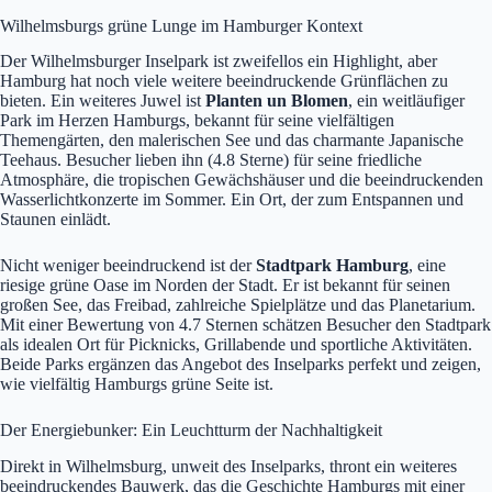
Wilhelmsburgs grüne Lunge im Hamburger Kontext
Der Wilhelmsburger Inselpark ist zweifellos ein Highlight, aber
Hamburg hat noch viele weitere beeindruckende Grünflächen zu
bieten. Ein weiteres Juwel ist
Planten un Blomen
, ein weitläufiger
Park im Herzen Hamburgs, bekannt für seine vielfältigen
Themengärten, den malerischen See und das charmante Japanische
Teehaus. Besucher lieben ihn (4.8 Sterne) für seine friedliche
Atmosphäre, die tropischen Gewächshäuser und die beeindruckenden
Wasserlichtkonzerte im Sommer. Ein Ort, der zum Entspannen und
Staunen einlädt.
Nicht weniger beeindruckend ist der
Stadtpark Hamburg
, eine
riesige grüne Oase im Norden der Stadt. Er ist bekannt für seinen
großen See, das Freibad, zahlreiche Spielplätze und das Planetarium.
Mit einer Bewertung von 4.7 Sternen schätzen Besucher den Stadtpark
als idealen Ort für Picknicks, Grillabende und sportliche Aktivitäten.
Beide Parks ergänzen das Angebot des Inselparks perfekt und zeigen,
wie vielfältig Hamburgs grüne Seite ist.
Der Energiebunker: Ein Leuchtturm der Nachhaltigkeit
Direkt in Wilhelmsburg, unweit des Inselparks, thront ein weiteres
beeindruckendes Bauwerk, das die Geschichte Hamburgs mit einer