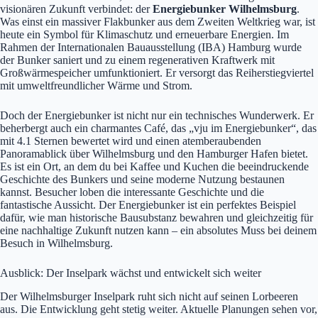
visionären Zukunft verbindet: der
Energiebunker Wilhelmsburg
.
Was einst ein massiver Flakbunker aus dem Zweiten Weltkrieg war, ist
heute ein Symbol für Klimaschutz und erneuerbare Energien. Im
Rahmen der Internationalen Bauausstellung (IBA) Hamburg wurde
der Bunker saniert und zu einem regenerativen Kraftwerk mit
Großwärmespeicher umfunktioniert. Er versorgt das Reiherstiegviertel
mit umweltfreundlicher Wärme und Strom.
Doch der Energiebunker ist nicht nur ein technisches Wunderwerk. Er
beherbergt auch ein charmantes Café, das „vju im Energiebunker“, das
mit 4.1 Sternen bewertet wird und einen atemberaubenden
Panoramablick über Wilhelmsburg und den Hamburger Hafen bietet.
Es ist ein Ort, an dem du bei Kaffee und Kuchen die beeindruckende
Geschichte des Bunkers und seine moderne Nutzung bestaunen
kannst. Besucher loben die interessante Geschichte und die
fantastische Aussicht. Der Energiebunker ist ein perfektes Beispiel
dafür, wie man historische Bausubstanz bewahren und gleichzeitig für
eine nachhaltige Zukunft nutzen kann – ein absolutes Muss bei deinem
Besuch in Wilhelmsburg.
Ausblick: Der Inselpark wächst und entwickelt sich weiter
Der Wilhelmsburger Inselpark ruht sich nicht auf seinen Lorbeeren
aus. Die Entwicklung geht stetig weiter. Aktuelle Planungen sehen vor,