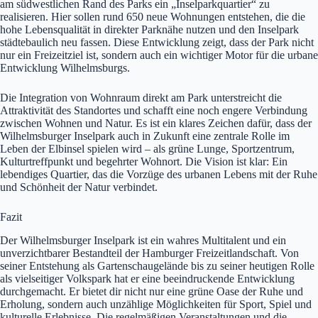
am südwestlichen Rand des Parks ein „Inselparkquartier“ zu
realisieren. Hier sollen rund 650 neue Wohnungen entstehen, die die
hohe Lebensqualität in direkter Parknähe nutzen und den Inselpark
städtebaulich neu fassen. Diese Entwicklung zeigt, dass der Park nicht
nur ein Freizeitziel ist, sondern auch ein wichtiger Motor für die urbane
Entwicklung Wilhelmsburgs.
Die Integration von Wohnraum direkt am Park unterstreicht die
Attraktivität des Standortes und schafft eine noch engere Verbindung
zwischen Wohnen und Natur. Es ist ein klares Zeichen dafür, dass der
Wilhelmsburger Inselpark auch in Zukunft eine zentrale Rolle im
Leben der Elbinsel spielen wird – als grüne Lunge, Sportzentrum,
Kulturtreffpunkt und begehrter Wohnort. Die Vision ist klar: Ein
lebendiges Quartier, das die Vorzüge des urbanen Lebens mit der Ruhe
und Schönheit der Natur verbindet.
Fazit
Der Wilhelmsburger Inselpark ist ein wahres Multitalent und ein
unverzichtbarer Bestandteil der Hamburger Freizeitlandschaft. Von
seiner Entstehung als Gartenschaugelände bis zu seiner heutigen Rolle
als vielseitiger Volkspark hat er eine beeindruckende Entwicklung
durchgemacht. Er bietet dir nicht nur eine grüne Oase der Ruhe und
Erholung, sondern auch unzählige Möglichkeiten für Sport, Spiel und
kulturelle Erlebnisse. Die regelmäßigen Veranstaltungen und die