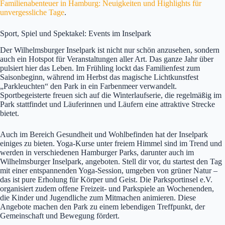
Familienabenteuer in Hamburg: Neuigkeiten und Highlights für
unvergessliche Tage
.
Sport, Spiel und Spektakel: Events im Inselpark
Der Wilhelmsburger Inselpark ist nicht nur schön anzusehen, sondern
auch ein Hotspot für Veranstaltungen aller Art. Das ganze Jahr über
pulsiert hier das Leben. Im Frühling lockt das Familienfest zum
Saisonbeginn, während im Herbst das magische Lichtkunstfest
„Parkleuchten“ den Park in ein Farbenmeer verwandelt.
Sportbegeisterte freuen sich auf die Winterlaufserie, die regelmäßig im
Park stattfindet und Läuferinnen und Läufern eine attraktive Strecke
bietet.
Auch im Bereich Gesundheit und Wohlbefinden hat der Inselpark
einiges zu bieten. Yoga-Kurse unter freiem Himmel sind im Trend und
werden in verschiedenen Hamburger Parks, darunter auch im
Wilhelmsburger Inselpark, angeboten. Stell dir vor, du startest den Tag
mit einer entspannenden Yoga-Session, umgeben von grüner Natur –
das ist pure Erholung für Körper und Geist. Die Parksportinsel e.V.
organisiert zudem offene Freizeit- und Parkspiele an Wochenenden,
die Kinder und Jugendliche zum Mitmachen animieren. Diese
Angebote machen den Park zu einem lebendigen Treffpunkt, der
Gemeinschaft und Bewegung fördert.