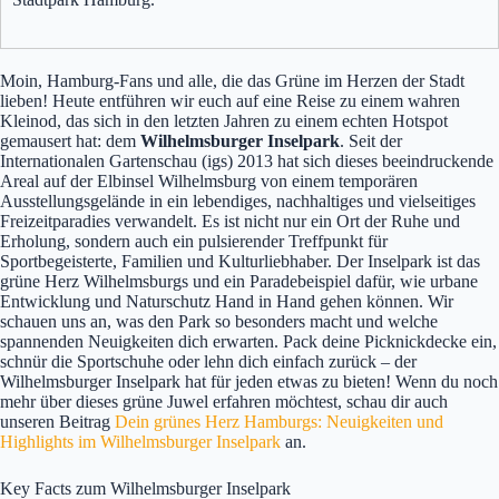
Moin, Hamburg-Fans und alle, die das Grüne im Herzen der Stadt
lieben! Heute entführen wir euch auf eine Reise zu einem wahren
Kleinod, das sich in den letzten Jahren zu einem echten Hotspot
gemausert hat: dem
Wilhelmsburger Inselpark
. Seit der
Internationalen Gartenschau (igs) 2013 hat sich dieses beeindruckende
Areal auf der Elbinsel Wilhelmsburg von einem temporären
Ausstellungsgelände in ein lebendiges, nachhaltiges und vielseitiges
Freizeitparadies verwandelt. Es ist nicht nur ein Ort der Ruhe und
Erholung, sondern auch ein pulsierender Treffpunkt für
Sportbegeisterte, Familien und Kulturliebhaber. Der Inselpark ist das
grüne Herz Wilhelmsburgs und ein Paradebeispiel dafür, wie urbane
Entwicklung und Naturschutz Hand in Hand gehen können. Wir
schauen uns an, was den Park so besonders macht und welche
spannenden Neuigkeiten dich erwarten. Pack deine Picknickdecke ein,
schnür die Sportschuhe oder lehn dich einfach zurück – der
Wilhelmsburger Inselpark hat für jeden etwas zu bieten! Wenn du noch
mehr über dieses grüne Juwel erfahren möchtest, schau dir auch
unseren Beitrag
Dein grünes Herz Hamburgs: Neuigkeiten und
Highlights im Wilhelmsburger Inselpark
an.
Key Facts zum Wilhelmsburger Inselpark