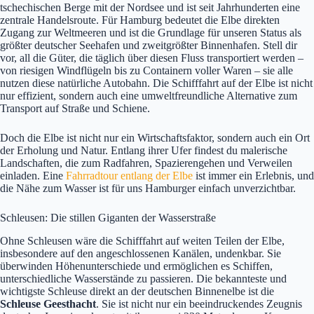
tschechischen Berge mit der Nordsee und ist seit Jahrhunderten eine
zentrale Handelsroute. Für Hamburg bedeutet die Elbe direkten
Zugang zur Weltmeeren und ist die Grundlage für unseren Status als
größter deutscher Seehafen und zweitgrößter Binnenhafen. Stell dir
vor, all die Güter, die täglich über diesen Fluss transportiert werden –
von riesigen Windflügeln bis zu Containern voller Waren – sie alle
nutzen diese natürliche Autobahn. Die Schifffahrt auf der Elbe ist nicht
nur effizient, sondern auch eine umweltfreundliche Alternative zum
Transport auf Straße und Schiene.
Doch die Elbe ist nicht nur ein Wirtschaftsfaktor, sondern auch ein Ort
der Erholung und Natur. Entlang ihrer Ufer findest du malerische
Landschaften, die zum Radfahren, Spazierengehen und Verweilen
einladen. Eine
Fahrradtour entlang der Elbe
ist immer ein Erlebnis, und
die Nähe zum Wasser ist für uns Hamburger einfach unverzichtbar.
Schleusen: Die stillen Giganten der Wasserstraße
Ohne Schleusen wäre die Schifffahrt auf weiten Teilen der Elbe,
insbesondere auf den angeschlossenen Kanälen, undenkbar. Sie
überwinden Höhenunterschiede und ermöglichen es Schiffen,
unterschiedliche Wasserstände zu passieren. Die bekannteste und
wichtigste Schleuse direkt an der deutschen Binnenelbe ist die
Schleuse Geesthacht
. Sie ist nicht nur ein beeindruckendes Zeugnis