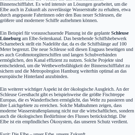
Binnenschifffahrt. Es wird intensiv an Lösungen gearbeitet, um die
Elbe auch in Zukunft als zuverlässige Wasserstraße zu erhalten, etwa
durch angepasste Fahrrinnen oder den Bau neuer Schleusen, die
größere und modernere Schiffe aufnehmen können.
Ein Beispiel für vorausschauende Planung ist die geplante
Schleuse
Lüneburg
am Elbe-Seitenkanal. Das bestehende Schiffshebewerk
Scharnebeck stellt ein Nadelöhr dar, da es die Schiffslänge auf 100
Meter begrenzt. Die neue Schleuse soll diesen Engpass beseitigen und
es auch Großmotorgüterschiffen und langen Schubverbänden
ermöglichen, den Kanal effizient zu nutzen. Solche Projekte sind
entscheidend, um die Wettbewerbsfähigkeit der Binnenschifffahrt zu
sichern und die Metropolregion Hamburg weiterhin optimal an das
europäische Hinterland anzubinden.
Ein weiterer wichtiger Aspekt ist der ökologische Ausgleich. An der
Schleuse Geesthacht gibt es beispielsweise die größte Fischtreppe
Europas, die es Wanderfischen ermöglicht, das Wehr zu passieren und
ihre Laichgebiete zu erreichen. Solche Maßnahmen zeigen, dass
moderne Wasserstraßenplanung nicht nur die wirtschaftlichen, sondern
auch die ökologischen Bedürfnisse des Flusses berücksichtigt. Die
Elbe ist ein empfindliches Ökosystem, das unseren Schutz verdient.
Fazit: Die Elbe – unser Erbe, unsere Zukunft