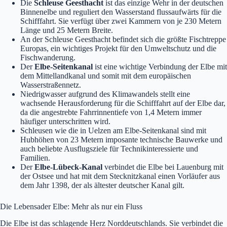
Die
Schleuse Geesthacht
ist das einzige Wehr in der deutschen
Binnenelbe und reguliert den Wasserstand flussaufwärts für die
Schifffahrt. Sie verfügt über zwei Kammern von je 230 Metern
Länge und 25 Metern Breite.
An der Schleuse Geesthacht befindet sich die größte Fischtreppe
Europas, ein wichtiges Projekt für den Umweltschutz und die
Fischwanderung.
Der
Elbe-Seitenkanal
ist eine wichtige Verbindung der Elbe mit
dem Mittellandkanal und somit mit dem europäischen
Wasserstraßennetz.
Niedrigwasser aufgrund des Klimawandels stellt eine
wachsende Herausforderung für die Schifffahrt auf der Elbe dar,
da die angestrebte Fahrrinnentiefe von 1,4 Metern immer
häufiger unterschritten wird.
Schleusen wie die in Uelzen am Elbe-Seitenkanal sind mit
Hubhöhen von 23 Metern imposante technische Bauwerke und
auch beliebte Ausflugsziele für Technikinteressierte und
Familien.
Der
Elbe-Lübeck-Kanal
verbindet die Elbe bei Lauenburg mit
der Ostsee und hat mit dem Stecknitzkanal einen Vorläufer aus
dem Jahr 1398, der als ältester deutscher Kanal gilt.
Die Lebensader Elbe: Mehr als nur ein Fluss
Die Elbe ist das schlagende Herz Norddeutschlands. Sie verbindet die