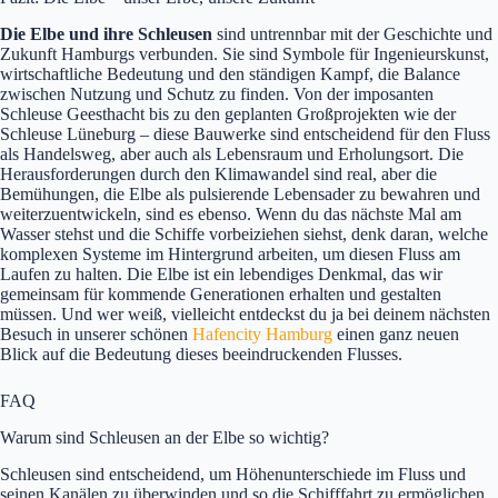
Die Elbe und ihre Schleusen
sind untrennbar mit der Geschichte und
Zukunft Hamburgs verbunden. Sie sind Symbole für Ingenieurskunst,
wirtschaftliche Bedeutung und den ständigen Kampf, die Balance
zwischen Nutzung und Schutz zu finden. Von der imposanten
Schleuse Geesthacht bis zu den geplanten Großprojekten wie der
Schleuse Lüneburg – diese Bauwerke sind entscheidend für den Fluss
als Handelsweg, aber auch als Lebensraum und Erholungsort. Die
Herausforderungen durch den Klimawandel sind real, aber die
Bemühungen, die Elbe als pulsierende Lebensader zu bewahren und
weiterzuentwickeln, sind es ebenso. Wenn du das nächste Mal am
Wasser stehst und die Schiffe vorbeiziehen siehst, denk daran, welche
komplexen Systeme im Hintergrund arbeiten, um diesen Fluss am
Laufen zu halten. Die Elbe ist ein lebendiges Denkmal, das wir
gemeinsam für kommende Generationen erhalten und gestalten
müssen. Und wer weiß, vielleicht entdeckst du ja bei deinem nächsten
Besuch in unserer schönen
Hafencity Hamburg
einen ganz neuen
Blick auf die Bedeutung dieses beeindruckenden Flusses.
FAQ
Warum sind Schleusen an der Elbe so wichtig?
Schleusen sind entscheidend, um Höhenunterschiede im Fluss und
seinen Kanälen zu überwinden und so die Schifffahrt zu ermöglichen.