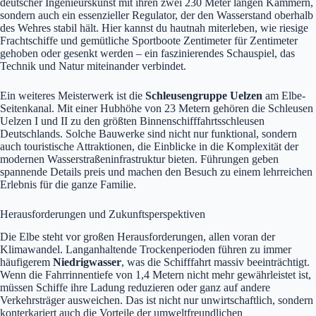
deutscher Ingenieurskunst mit ihren zwei 230 Meter langen Kammern,
sondern auch ein essenzieller Regulator, der den Wasserstand oberhalb
des Wehres stabil hält. Hier kannst du hautnah miterleben, wie riesige
Frachtschiffe und gemütliche Sportboote Zentimeter für Zentimeter
gehoben oder gesenkt werden – ein faszinierendes Schauspiel, das
Technik und Natur miteinander verbindet.
Ein weiteres Meisterwerk ist die
Schleusengruppe Uelzen
am Elbe-
Seitenkanal. Mit einer Hubhöhe von 23 Metern gehören die Schleusen
Uelzen I und II zu den größten Binnenschifffahrtsschleusen
Deutschlands. Solche Bauwerke sind nicht nur funktional, sondern
auch touristische Attraktionen, die Einblicke in die Komplexität der
modernen Wasserstraßeninfrastruktur bieten. Führungen geben
spannende Details preis und machen den Besuch zu einem lehrreichen
Erlebnis für die ganze Familie.
Herausforderungen und Zukunftsperspektiven
Die Elbe steht vor großen Herausforderungen, allen voran der
Klimawandel. Langanhaltende Trockenperioden führen zu immer
häufigerem
Niedrigwasser
, was die Schifffahrt massiv beeinträchtigt.
Wenn die Fahrrinnentiefe von 1,4 Metern nicht mehr gewährleistet ist,
müssen Schiffe ihre Ladung reduzieren oder ganz auf andere
Verkehrsträger ausweichen. Das ist nicht nur unwirtschaftlich, sondern
konterkariert auch die Vorteile der umweltfreundlichen