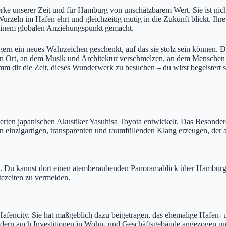
rke unserer Zeit und für Hamburg von unschätzbarem Wert. Sie ist nic
 Wurzeln im Hafen ehrt und gleichzeitig mutig in die Zukunft blickt. Ihr
 einem globalen Anziehungspunkt gemacht.
ern ein neues Wahrzeichen geschenkt, auf das sie stolz sein können. Di
st ein Ort, an dem Musik und Architektur verschmelzen, an dem Mensc
m dir die Zeit, dieses Wunderwerk zu besuchen – du wirst begeistert s
en japanischen Akustiker Yasuhisa Toyota entwickelt. Das Besondere 
n einzigartigen, transparenten und raumfüllenden Klang erzeugen, der al
ich. Du kannst dort einen atemberaubenden Panoramablick über Hamburg
tezeiten zu vermeiden.
Hafencity. Sie hat maßgeblich dazu beigetragen, das ehemalige Hafen- u
ondern auch Investitionen in Wohn- und Geschäftsgebäude angezogen u