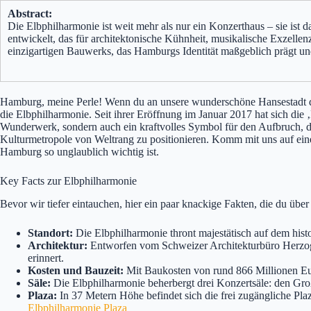
Abstract:
Die Elbphilharmonie ist weit mehr als nur ein Konzerthaus – sie ist 
entwickelt, das für architektonische Kühnheit, musikalische Exzellen
einzigartigen Bauwerks, das Hamburgs Identität maßgeblich prägt und
Hamburg, meine Perle! Wenn du an unsere wunderschöne Hansestadt den
die Elbphilharmonie. Seit ihrer Eröffnung im Januar 2017 hat sich die ‚
Wunderwerk, sondern auch ein kraftvolles Symbol für den Aufbruch, de
Kulturmetropole von Weltrang zu positionieren. Komm mit uns auf ei
Hamburg so unglaublich wichtig ist.
Key Facts zur Elbphilharmonie
Bevor wir tiefer eintauchen, hier ein paar knackige Fakten, die du übe
Standort:
Die Elbphilharmonie thront majestätisch auf dem hist
Architektur:
Entworfen vom Schweizer Architekturbüro Herzog &
erinnert.
Kosten und Bauzeit:
Mit Baukosten von rund 866 Millionen Euro
Säle:
Die Elbphilharmonie beherbergt drei Konzertsäle: den Große
Plaza:
In 37 Metern Höhe befindet sich die frei zugängliche Pl
Elbphilharmonie Plaza