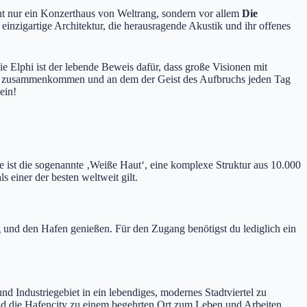
ht nur ein Konzerthaus von Weltrang, sondern vor allem
Die
e einzigartige Architektur, die herausragende Akustik und ihr offenes
e Elphi ist der lebende Beweis dafür, dass große Visionen mit
hen zusammenkommen und an dem der Geist des Aufbruchs jeden Tag
ein!
ist die sogenannte ‚Weiße Haut‘, eine komplexe Struktur aus 10.000
s einer der besten weltweit gilt.
 und den Hafen genießen. Für den Zugang benötigst du lediglich ein
nd Industriegebiet in ein lebendiges, modernes Stadtviertel zu
nd die Hafencity zu einem begehrten Ort zum Leben und Arbeiten