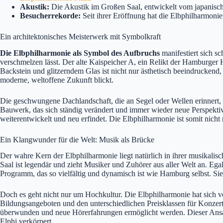
Akustik:
Die Akustik im Großen Saal, entwickelt vom japanischen
Besucherrekorde:
Seit ihrer Eröffnung hat die Elbphilharmoni
Ein architektonisches Meisterwerk mit Symbolkraft
Die Elbphilharmonie als Symbol des Aufbruchs
manifestiert sich s
verschmelzen lässt. Der alte Kaispeicher A, ein Relikt der Hamburger
Backstein und glitzerndem Glas ist nicht nur ästhetisch beeindruckend,
moderne, weltoffene Zukunft blickt.
Die geschwungene Dachlandschaft, die an Segel oder Wellen erinnert, fä
Bauwerk, das sich ständig verändert und immer wieder neue Perspektiven
weiterentwickelt und neu erfindet. Die Elbphilharmonie ist somit nicht
Ein Klangwunder für die Welt: Musik als Brücke
Der wahre Kern der Elbphilharmonie liegt natürlich in ihrer musikalis
Saal ist legendär und zieht Musiker und Zuhörer aus aller Welt an. Ega
Programm, das so vielfältig und dynamisch ist wie Hamburg selbst. Sie 
Doch es geht nicht nur um Hochkultur. Die Elbphilharmonie hat sich vo
Bildungsangeboten und den unterschiedlichen Preisklassen für Konzerte
überwunden und neue Hörerfahrungen ermöglicht werden. Dieser Ansatz
Elphi verkörpert.