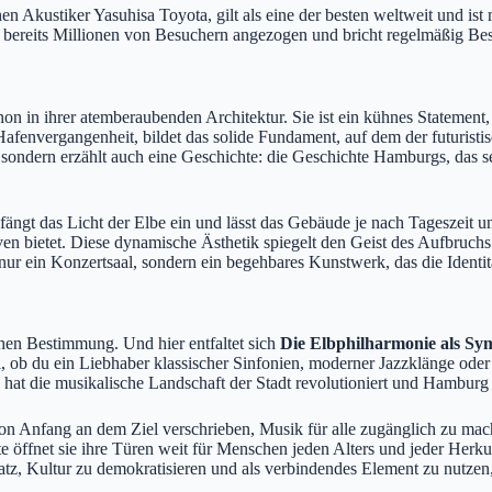
 Akustiker Yasuhisa Toyota, gilt als eine der besten weltweit und ist 
e bereits Millionen von Besuchern angezogen und bricht regelmäßig B
chon in ihrer atemberaubenden Architektur. Sie ist ein kühnes Statement
 Hafenvergangenheit, bildet das solide Fundament, auf dem der futuris
 sondern erzählt auch eine Geschichte: die Geschichte Hamburgs, das sei
ngt das Licht der Elbe ein und lässt das Gebäude je nach Tageszeit und
 bietet. Diese dynamische Ästhetik spiegelt den Geist des Aufbruchs wi
 nur ein Konzertsaal, sondern ein begehbares Kunstwerk, das die Identi
chen Bestimmung. Und hier entfaltet sich
Die Elbphilharmonie als Sy
l, ob du ein Liebhaber klassischer Sinfonien, moderner Jazzklänge oder
hat die musikalische Landschaft der Stadt revolutioniert und Hamburg a
n Anfang an dem Ziel verschrieben, Musik für alle zugänglich zu machen
 öffnet sie ihre Türen weit für Menschen jeden Alters und jeder Herku
, Kultur zu demokratisieren und als verbindendes Element zu nutzen, 