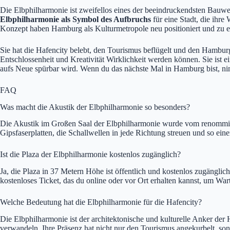
Die Elbphilharmonie ist zweifellos eines der beeindruckendsten Bauwe
Elbphilharmonie als Symbol des Aufbruchs
für eine Stadt, die ihre
Konzept haben Hamburg als Kulturmetropole neu positioniert und zu
Sie hat die Hafencity belebt, den Tourismus beflügelt und den Hamburg
Entschlossenheit und Kreativität Wirklichkeit werden können. Sie i
aufs Neue spürbar wird. Wenn du das nächste Mal in Hamburg bist, nim
FAQ
Was macht die Akustik der Elbphilharmonie so besonders?
Die Akustik im Großen Saal der Elbphilharmonie wurde vom renommiert
Gipsfaserplatten, die Schallwellen in jede Richtung streuen und so eine
Ist die Plaza der Elbphilharmonie kostenlos zugänglich?
Ja, die Plaza in 37 Metern Höhe ist öffentlich und kostenlos zugängl
kostenloses Ticket, das du online oder vor Ort erhalten kannst, um War
Welche Bedeutung hat die Elbphilharmonie für die Hafencity?
Die Elbphilharmonie ist der architektonische und kulturelle Anker der 
verwandeln. Ihre Präsenz hat nicht nur den Tourismus angekurbelt, s