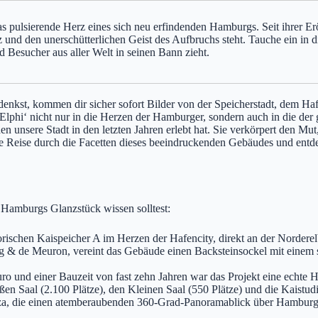
das pulsierende Herz eines sich neu erfindenden Hamburgs. Seit ihrer E
z und den unerschütterlichen Geist des Aufbruchs steht. Tauche ein in 
 Besucher aus aller Welt in seinen Bann zieht.
kst, kommen dir sicher sofort Bilder von der Speicherstadt, dem Haf
Elphi‘ nicht nur in die Herzen der Hamburger, sondern auch in die der ga
n unsere Stadt in den letzten Jahren erlebt hat. Sie verkörpert den M
ne Reise durch die Facetten dieses beeindruckenden Gebäudes und en
r Hamburgs Glanzstück wissen solltest:
orischen Kaispeicher A im Herzen der Hafencity, direkt an der Norderel
 de Meuron, vereint das Gebäude einen Backsteinsockel mit einem spe
 und einer Bauzeit von fast zehn Jahren war das Projekt eine echte He
n Saal (2.100 Plätze), den Kleinen Saal (550 Plätze) und die Kaistudio
aza, die einen atemberaubenden 360-Grad-Panoramablick über Hamburg 