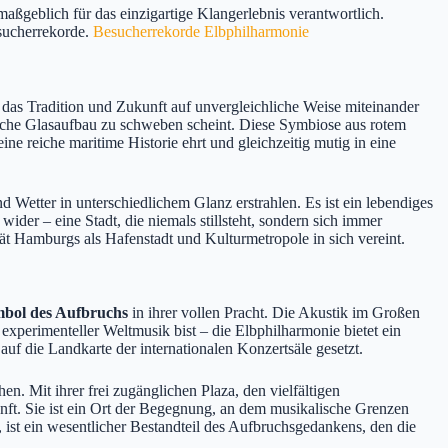
maßgeblich für das einzigartige Klangerlebnis verantwortlich.
esucherrekorde.
Besucherrekorde Elbphilharmonie
, das Tradition und Zukunft auf unvergleichliche Weise miteinander
tische Glasaufbau zu schweben scheint. Diese Symbiose aus rotem
ne reiche maritime Historie ehrt und gleichzeitig mutig in eine
 Wetter in unterschiedlichem Glanz erstrahlen. Es ist ein lebendiges
der – eine Stadt, die niemals stillsteht, sondern sich immer
tät Hamburgs als Hafenstadt und Kulturmetropole in sich vereint.
mbol des Aufbruchs
in ihrer vollen Pracht. Die Akustik im Großen
 experimenteller Weltmusik bist – die Elbphilharmonie bietet ein
uf die Landkarte der internationalen Konzertsäle gesetzt.
. Mit ihrer frei zugänglichen Plaza, den vielfältigen
nft. Sie ist ein Ort der Begegnung, an dem musikalische Grenzen
ist ein wesentlicher Bestandteil des Aufbruchsgedankens, den die