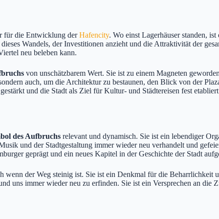
r für die Entwicklung der
Hafencity
. Wo einst Lagerhäuser standen, ist
dieses Wandels, der Investitionen anzieht und die Attraktivität der ges
iertel neu beleben kann.
fbruchs
von unschätzbarem Wert. Sie ist zu einem Magneten geworden,
ondern auch, um die Architektur zu bestaunen, den Blick von der Plaz
tärkt und die Stadt als Ziel für Kultur- und Städtereisen fest etablier
bol des Aufbruchs
relevant und dynamisch. Sie ist ein lebendiger Org
r Musik und der Stadtgestaltung immer wieder neu verhandelt und gefeie
burger geprägt und ein neues Kapitel in der Geschichte der Stadt aufg
 wenn der Weg steinig ist. Sie ist ein Denkmal für die Beharrlichkeit u
nd uns immer wieder neu zu erfinden. Sie ist ein Versprechen an die Zuk