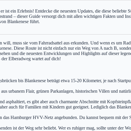
er ist ein Erlebnis! Entdecke die neuesten Updates, die diese beliebte
trand – dieser Guide versorgt dich mit allen wichtigen Fakten und Insi
von Blankenese führt.
n will, muss sie vom Fahrradsattel aus erkunden. Und wenn es um Radto
nese. Diese Route ist nicht einfach nur ein Weg von A nach B, sonder
sehen und die neuesten Entwicklungen und Highlights auf dieser legen
– der Elberadweg wartet auf dich!
rücken bis Blankenese beträgt etwa 15-20 Kilometer, je nach Startpu
 aus urbanem Flair, grünen Parkanlagen, historischen Villen und natürl
d asphaltiert, es gibt aber auch charmante Abschnitte mit Kopfsteinpfl
 daher auch für Familien mit Kindern gut geeignet. Lediglich das Blank
n das Hamburger HVV-Netz angebunden. Du kannst bequem mit der S-Ba
den ist der Weg sehr beliebt. Wer es ruhiger mag, sollte unter der W