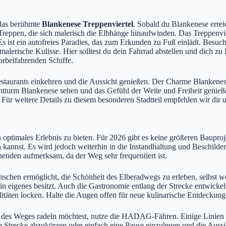
 das berühmte
Blankenese Treppenviertel
. Sobald du Blankenese erreic
eppen, die sich malerisch die Elbhänge hinaufwinden. Das Treppenviert
 ist ein autofreies Paradies, das zum Erkunden zu Fuß einlädt. Besuc
malerische Kulisse. Hier solltest du dein Fahrrad abstellen und dich z
orbeifahrenden Schiffe.
taurants einkehren und die Aussicht genießen. Der Charme Blankenese
chtturm Blankenese sehen und das Gefühl der Weite und Freiheit genie
r weitere Details zu diesem besonderen Stadtteil empfehlen wir dir u
 optimales Erlebnis zu bieten. Für 2026 gibt es keine größeren Baupro
 kannst. Es wird jedoch weiterhin in die Instandhaltung und Beschilder
enden aufmerksam, da der Weg sehr frequentiert ist.
chen ermöglicht, die Schönheit des Elberadwegs zu erleben, selbst wen
in eigenes besitzt. Auch die Gastronomie entlang der Strecke entwickelt
litäten locken. Halte die Augen offen für neue kulinarische Entdeckung
l des Weges radeln möchtest, nutze die HADAG-Fähren. Einige Linien 
e Strecke abzukürzen oder einfach eine Pause einzulegen und die Aussi