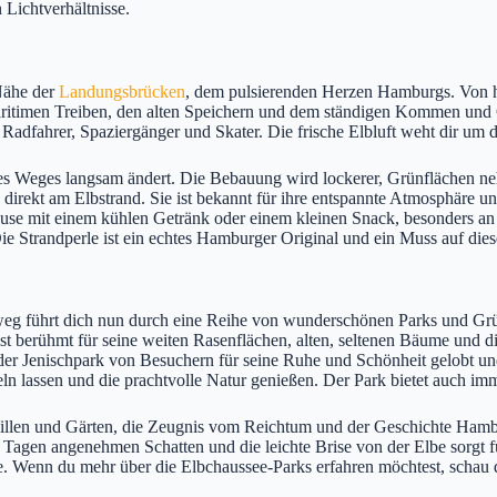
 Lichtverhältnisse.
Nähe der
Landungsbrücken
, dem pulsierenden Herzen Hamburgs. Von hi
ritimen Treiben, den alten Speichern und dem ständigen Kommen und Geh
le Radfahrer, Spaziergänger und Skater. Die frische Elbluft weht dir um 
es Weges langsam ändert. Die Bebauung wird lockerer, Grünflächen nehm
fé direkt am Elbstrand. Sie ist bekannt für ihre entspannte Atmosphäre 
Pause mit einem kühlen Getränk oder einem kleinen Snack, besonders an 
 Strandperle ist ein echtes Hamburger Original und ein Muss auf dies
weg führt dich nun durch eine Reihe von wunderschönen Parks und Grün
t berühmt für seine weiten Rasenflächen, alten, seltenen Bäume und d
er Jenischpark von Besuchern für seine Ruhe und Schönheit gelobt und
n lassen und die prachtvolle Natur genießen. Der Park bietet auch imm
llen und Gärten, die Zeugnis vom Reichtum und der Geschichte Hamburg
 Tagen angenehmen Schatten und die leichte Brise von der Elbe sorgt
e. Wenn du mehr über die Elbchaussee-Parks erfahren möchtest, schau 