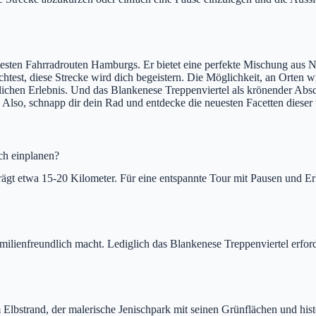
esten Fahrradrouten Hamburgs. Er bietet eine perfekte Mischung aus Na
chtest, diese Strecke wird dich begeistern. Die Möglichkeit, an Orten 
chen Erlebnis. Und das Blankenese Treppenviertel als krönender Abschl
Also, schnapp dir dein Rad und entdecke die neuesten Facetten diese
ich einplanen?
t etwa 15-20 Kilometer. Für eine entspannte Tour mit Pausen und Erk
r familienfreundlich macht. Lediglich das Blankenese Treppenviertel er
 Elbstrand, der malerische Jenischpark mit seinen Grünflächen und his