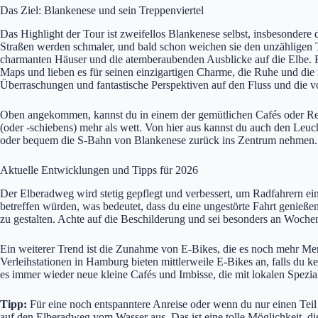
Das Ziel: Blankenese und sein Treppenviertel
Das Highlight der Tour ist zweifellos Blankenese selbst, insbesondere
Straßen werden schmaler, und bald schon weichen sie den unzähligen Tr
charmanten Häuser und die atemberaubenden Ausblicke auf die Elbe. Es
Maps und lieben es für seinen einzigartigen Charme, die Ruhe und die 
Überraschungen und fantastische Perspektiven auf den Fluss und die v
Oben angekommen, kannst du in einem der gemütlichen Cafés oder Res
(oder -schiebens) mehr als wett. Von hier aus kannst du auch den Leu
oder bequem die S-Bahn von Blankenese zurück ins Zentrum nehmen. Fü
Aktuelle Entwicklungen und Tipps für 2026
Der Elberadweg wird stetig gepflegt und verbessert, um Radfahrern ein
betreffen würden, was bedeutet, dass du eine ungestörte Fahrt genießen
zu gestalten. Achte auf die Beschilderung und sei besonders an Wochen
Ein weiterer Trend ist die Zunahme von E-Bikes, die es noch mehr Mens
Verleihstationen in Hamburg bieten mittlerweile E-Bikes an, falls du ke
es immer wieder neue kleine Cafés und Imbisse, die mit lokalen Spezia
Tipp:
Für eine noch entspanntere Anreise oder wenn du nur einen Tei
auf den Elberadweg vom Wasser aus. Das ist eine tolle Möglichkeit, di