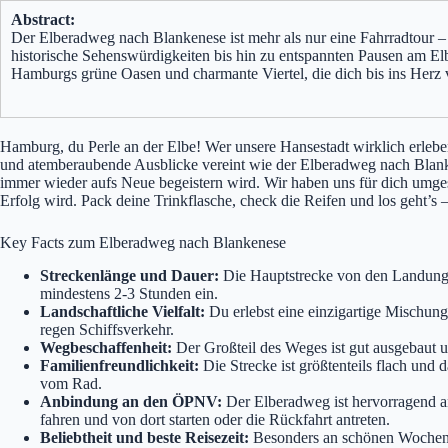
Abstract:
Der Elberadweg nach Blankenese ist mehr als nur eine Fahrradtour – 
historische Sehenswürdigkeiten bis hin zu entspannten Pausen am Elbs
Hamburgs grüne Oasen und charmante Viertel, die dich bis ins Herz 
Hamburg, du Perle an der Elbe! Wer unsere Hansestadt wirklich erlebe
und atemberaubende Ausblicke vereint wie der Elberadweg nach Blanke
immer wieder aufs Neue begeistern wird. Wir haben uns für dich umge
Erfolg wird. Pack deine Trinkflasche, check die Reifen und los geht’s 
Key Facts zum Elberadweg nach Blankenese
Streckenlänge und Dauer:
Die Hauptstrecke von den Landungsb
mindestens 2-3 Stunden ein.
Landschaftliche Vielfalt:
Du erlebst eine einzigartige Mischung
regen Schiffsverkehr.
Wegbeschaffenheit:
Der Großteil des Weges ist gut ausgebaut un
Familienfreundlichkeit:
Die Strecke ist größtenteils flach und
vom Rad.
Anbindung an den ÖPNV:
Der Elberadweg ist hervorragend a
fahren und von dort starten oder die Rückfahrt antreten.
Beliebtheit und beste Reisezeit:
Besonders an schönen Wochenen