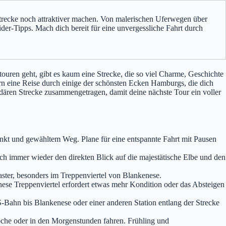
 Strecke noch attraktiver machen. Von malerischen Uferwegen über
der-Tipps. Mach dich bereit für eine unvergessliche Fahrt durch
uren geht, gibt es kaum eine Strecke, die so viel Charme, Geschichte
n eine Reise durch einige der schönsten Ecken Hamburgs, die dich
dären Strecke zusammengetragen, damit deine nächste Tour ein voller
nkt und gewähltem Weg. Plane für eine entspannte Fahrt mit Pausen
ich immer wieder den direkten Blick auf die majestätische Elbe und den
aster, besonders im Treppenviertel von Blankenese.
enese Treppenviertel erfordert etwas mehr Kondition oder das Absteigen
hn bis Blankenese oder einer anderen Station entlang der Strecke
oche oder in den Morgenstunden fahren. Frühling und