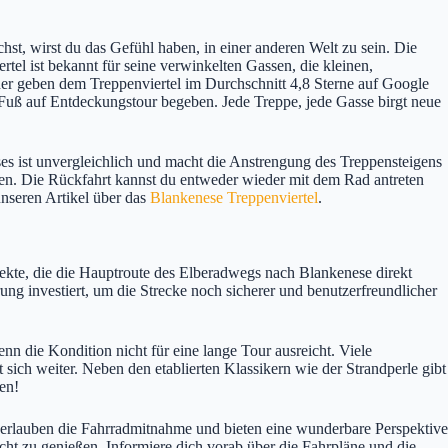
hst, wirst du das Gefühl haben, in einer anderen Welt zu sein. Die
el ist bekannt für seine verwinkelten Gassen, die kleinen,
her geben dem Treppenviertel im Durchschnitt 4,8 Sterne auf Google
u Fuß auf Entdeckungstour begeben. Jede Treppe, jede Gasse birgt neue
s ist unvergleichlich und macht die Anstrengung des Treppensteigens
ßen. Die Rückfahrt kannst du entweder wieder mit dem Rad antreten
nseren Artikel über das
Blankenese Treppenviertel
.
jekte, die die Hauptroute des Elberadwegs nach Blankenese direkt
ung investiert, um die Strecke noch sicherer und benutzerfreundlicher
n die Kondition nicht für eine lange Tour ausreicht. Viele
 sich weiter. Neben den etablierten Klassikern wie der Strandperle gibt
en!
erlauben die Fahrradmitnahme und bieten eine wunderbare Perspektive
cht zu genießen. Informiere dich vorab über die Fahrpläne und die