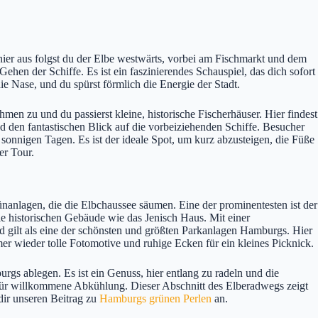
er aus folgst du der Elbe westwärts, vorbei am Fischmarkt und dem
en der Schiffe. Es ist ein faszinierendes Schauspiel, das dich sofort
die Nase, und du spürst förmlich die Energie der Stadt.
en zu und du passierst kleine, historische Fischerhäuser. Hier findest
und den fantastischen Blick auf die vorbeiziehenden Schiffe. Besucher
sonnigen Tagen. Es ist der ideale Spot, um kurz abzusteigen, die Füße
er Tour.
anlagen, die die Elbchaussee säumen. Eine der prominentesten ist der
ie historischen Gebäude wie das Jenisch Haus. Mit einer
 gilt als eine der schönsten und größten Parkanlagen Hamburgs. Hier
er wieder tolle Fotomotive und ruhige Ecken für ein kleines Picknick.
s ablegen. Es ist ein Genuss, hier entlang zu radeln und die
 für willkommene Abkühlung. Dieser Abschnitt des Elberadwegs zeigt
dir unseren Beitrag zu
Hamburgs grünen Perlen
an.