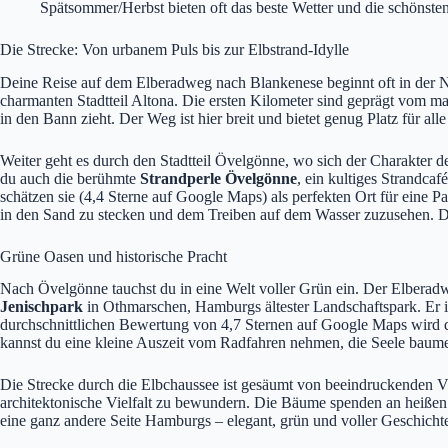
Spätsommer/Herbst bieten oft das beste Wetter und die schönsten
Die Strecke: Von urbanem Puls bis zur Elbstrand-Idylle
Deine Reise auf dem Elberadweg nach Blankenese beginnt oft in der 
charmanten Stadtteil Altona. Die ersten Kilometer sind geprägt vom ma
in den Bann zieht. Der Weg ist hier breit und bietet genug Platz für al
Weiter geht es durch den Stadtteil Övelgönne, wo sich der Charakter d
du auch die berühmte
Strandperle Övelgönne
, ein kultiges Strandca
schätzen sie (4,4 Sterne auf Google Maps) als perfekten Ort für eine 
in den Sand zu stecken und dem Treiben auf dem Wasser zuzusehen. Die
Grüne Oasen und historische Pracht
Nach Övelgönne tauchst du in eine Welt voller Grün ein. Der Elberad
Jenischpark
in Othmarschen, Hamburgs ältester Landschaftspark. Er is
durchschnittlichen Bewertung von 4,7 Sternen auf Google Maps wird d
kannst du eine kleine Auszeit vom Radfahren nehmen, die Seele baumel
Die Strecke durch die Elbchaussee ist gesäumt von beeindruckenden Vi
architektonische Vielfalt zu bewundern. Die Bäume spenden an heißen
eine ganz andere Seite Hamburgs – elegant, grün und voller Geschicht