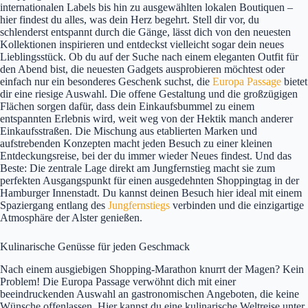
internationalen Labels bis hin zu ausgewählten lokalen Boutiquen –
hier findest du alles, was dein Herz begehrt. Stell dir vor, du
schlenderst entspannt durch die Gänge, lässt dich von den neuesten
Kollektionen inspirieren und entdeckst vielleicht sogar dein neues
Lieblingsstück. Ob du auf der Suche nach einem eleganten Outfit für
den Abend bist, die neuesten Gadgets ausprobieren möchtest oder
einfach nur ein besonderes Geschenk suchst, die
Europa Passage
bietet
dir eine riesige Auswahl. Die offene Gestaltung und die großzügigen
Flächen sorgen dafür, dass dein Einkaufsbummel zu einem
entspannten Erlebnis wird, weit weg von der Hektik manch anderer
Einkaufsstraßen. Die Mischung aus etablierten Marken und
aufstrebenden Konzepten macht jeden Besuch zu einer kleinen
Entdeckungsreise, bei der du immer wieder Neues findest. Und das
Beste: Die zentrale Lage direkt am Jungfernstieg macht sie zum
perfekten Ausgangspunkt für einen ausgedehnten Shoppingtag in der
Hamburger Innenstadt. Du kannst deinen Besuch hier ideal mit einem
Spaziergang entlang des
Jungfernstiegs
verbinden und die einzigartige
Atmosphäre der Alster genießen.
Kulinarische Genüsse für jeden Geschmack
Nach einem ausgiebigen Shopping-Marathon knurrt der Magen? Kein
Problem! Die Europa Passage verwöhnt dich mit einer
beeindruckenden Auswahl an gastronomischen Angeboten, die keine
Wünsche offenlassen. Hier kannst du eine kulinarische Weltreise unter