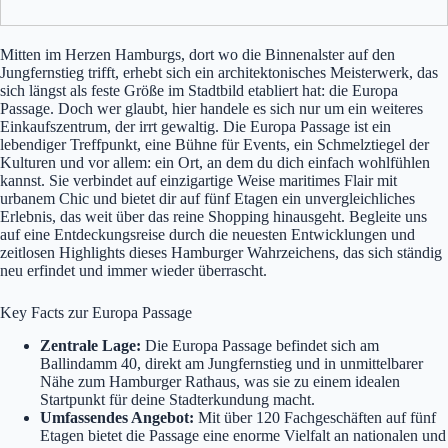
Mitten im Herzen Hamburgs, dort wo die Binnenalster auf den
Jungfernstieg trifft, erhebt sich ein architektonisches Meisterwerk, das
sich längst als feste Größe im Stadtbild etabliert hat: die Europa
Passage. Doch wer glaubt, hier handele es sich nur um ein weiteres
Einkaufszentrum, der irrt gewaltig. Die Europa Passage ist ein
lebendiger Treffpunkt, eine Bühne für Events, ein Schmelztiegel der
Kulturen und vor allem: ein Ort, an dem du dich einfach wohlfühlen
kannst. Sie verbindet auf einzigartige Weise maritimes Flair mit
urbanem Chic und bietet dir auf fünf Etagen ein unvergleichliches
Erlebnis, das weit über das reine Shopping hinausgeht. Begleite uns
auf eine Entdeckungsreise durch die neuesten Entwicklungen und
zeitlosen Highlights dieses Hamburger Wahrzeichens, das sich ständig
neu erfindet und immer wieder überrascht.
Key Facts zur Europa Passage
Zentrale Lage:
Die Europa Passage befindet sich am
Ballindamm 40, direkt am Jungfernstieg und in unmittelbarer
Nähe zum Hamburger Rathaus, was sie zu einem idealen
Startpunkt für deine Stadterkundung macht.
Umfassendes Angebot:
Mit über 120 Fachgeschäften auf fünf
Etagen bietet die Passage eine enorme Vielfalt an nationalen und