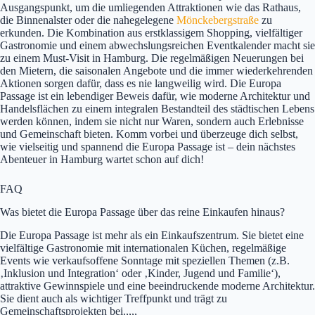
Ausgangspunkt, um die umliegenden Attraktionen wie das Rathaus,
die Binnenalster oder die nahegelegene
Mönckebergstraße
zu
erkunden. Die Kombination aus erstklassigem Shopping, vielfältiger
Gastronomie und einem abwechslungsreichen Eventkalender macht sie
zu einem Must-Visit in Hamburg. Die regelmäßigen Neuerungen bei
den Mietern, die saisonalen Angebote und die immer wiederkehrenden
Aktionen sorgen dafür, dass es nie langweilig wird. Die Europa
Passage ist ein lebendiger Beweis dafür, wie moderne Architektur und
Handelsflächen zu einem integralen Bestandteil des städtischen Lebens
werden können, indem sie nicht nur Waren, sondern auch Erlebnisse
und Gemeinschaft bieten. Komm vorbei und überzeuge dich selbst,
wie vielseitig und spannend die Europa Passage ist – dein nächstes
Abenteuer in Hamburg wartet schon auf dich!
FAQ
Was bietet die Europa Passage über das reine Einkaufen hinaus?
Die Europa Passage ist mehr als ein Einkaufszentrum. Sie bietet eine
vielfältige Gastronomie mit internationalen Küchen, regelmäßige
Events wie verkaufsoffene Sonntage mit speziellen Themen (z.B.
‚Inklusion und Integration‘ oder ‚Kinder, Jugend und Familie‘),
attraktive Gewinnspiele und eine beeindruckende moderne Architektur.
Sie dient auch als wichtiger Treffpunkt und trägt zu
Gemeinschaftsprojekten bei.,,,,