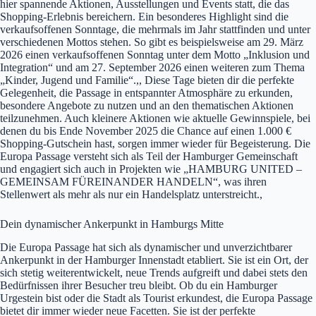
hier spannende Aktionen, Ausstellungen und Events statt, die das
Shopping-Erlebnis bereichern. Ein besonderes Highlight sind die
verkaufsoffenen Sonntage, die mehrmals im Jahr stattfinden und unter
verschiedenen Mottos stehen. So gibt es beispielsweise am 29. März
2026 einen verkaufsoffenen Sonntag unter dem Motto „Inklusion und
Integration“ und am 27. September 2026 einen weiteren zum Thema
„Kinder, Jugend und Familie“.,, Diese Tage bieten dir die perfekte
Gelegenheit, die Passage in entspannter Atmosphäre zu erkunden,
besondere Angebote zu nutzen und an den thematischen Aktionen
teilzunehmen. Auch kleinere Aktionen wie aktuelle Gewinnspiele, bei
denen du bis Ende November 2025 die Chance auf einen 1.000 €
Shopping-Gutschein hast, sorgen immer wieder für Begeisterung. Die
Europa Passage versteht sich als Teil der Hamburger Gemeinschaft
und engagiert sich auch in Projekten wie „HAMBURG UNITED –
GEMEINSAM FÜREINANDER HANDELN“, was ihren
Stellenwert als mehr als nur ein Handelsplatz unterstreicht.,
Dein dynamischer Ankerpunkt in Hamburgs Mitte
Die Europa Passage hat sich als dynamischer und unverzichtbarer
Ankerpunkt in der Hamburger Innenstadt etabliert. Sie ist ein Ort, der
sich stetig weiterentwickelt, neue Trends aufgreift und dabei stets den
Bedürfnissen ihrer Besucher treu bleibt. Ob du ein Hamburger
Urgestein bist oder die Stadt als Tourist erkundest, die Europa Passage
bietet dir immer wieder neue Facetten. Sie ist der perfekte