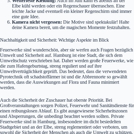
Wetterfeste Kleidung:
Auch im Juni kann es abends an der
Elbe kühl werden oder ein Regenschauer überraschen. Eine
leichte Jacke und eventuell ein kleiner Regenschirm sind immer
eine gute Idee.
Kamera nicht vergessen:
Die Motive sind spektakulär! Halte
deine Kamera bereit, um die magischen Momente festzuhalten.
Nachhaltigkeit und Sicherheit: Wichtige Aspekte im Blick
Feuerwerke sind wunderschön, aber sie werfen auch Fragen bezüglich
Umwelt und Sicherheit auf. Hamburg ist eine Stadt, die sich dem
Umweltschutz verschrieben hat. Daher werden große Feuerwerke, wie
die zum Hafengeburtstag, streng reguliert und auf ihre
Umweltverträglichkeit geprüft. Das bedeutet, dass die verwendeten
Pyrotechnik oft schadstoffärmer ist und die Abbrennorte so gewählt
werden, dass die Auswirkungen auf Flora und Fauna minimiert
werden.
Auch die Sicherheit der Zuschauer hat oberste Priorität. Bei
Großveranstaltungen sorgen Polizei, Feuerwehr und Sanitätsdienste für
einen reibungslosen Ablauf. Es gibt ausgewiesene Sicherheitszonen
und Absperrungen, die unbedingt beachtet werden sollten. Private
Feuerwerke sind in Hamburg, insbesondere im dicht besiedelten
Stadtgebiet und an der Elbe, streng reglementiert oder verboten, um
sowohl die Sicherheit der Menschen als auch die Umwelt zu schützen.