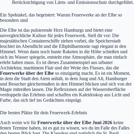
Berücksichtigung von Lärm- und Emissionsschutz durchgeführt.
Ein Spektakel, das begeistert: Warum Feuerwerke an der Elbe so
besonders sind
Die Elbe ist das pulsierende Herz Hamburgs und bietet eine
unvergleichliche Kulisse für jedes Feuerwerk. Stell dir vor: Die
majestätischen Containerschiffe ziehen vorbei, die Speicherstadt
leuchtet im Abendlicht und die Elbphilharmonie ragt elegant in den
Himmel. Wenn dann noch bunte Raketen in die Höhe schießen und
sich im Wasser spiegeln, entsteht eine Atmosphäre, die man einfach
erlebt haben muss. Es ist dieses Zusammenspiel aus urbaner
Architektur, maritimem Flair und der Weite des Flusses, das die
Feuerwerke über der Elbe
so einzigartig macht. Es ist ein Moment,
in dem die Stadt den Atem anhält, in dem Jung und Alt, Hamburger
und Besucher gleichermaßen in den Himmel blicken und sich von der
Magie mitreißen lassen. Die Reflexionen auf der Wasseroberfläche
verdoppeln das Erlebnis und schaffen ein Kaleidoskop aus Licht und
Farbe, das sich tief ins Gedächtnis einprägt.
Die besten Plätze für dein Feuerwerk-Erlebnis
Auch wenn wir für
Feuerwerke über der Elbe Juni 2026
keine
festen Termine haben, ist es gut zu wissen, wo du im Falle des Falles
den besten Blick hast. Die Klassiker sind natürlich die St. Pauli