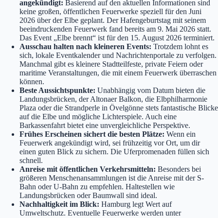
angekündigt:
Basierend auf den aktuellen Informationen sind
keine großen, öffentlichen Feuerwerke speziell für den Juni
2026 über der Elbe geplant. Der Hafengeburtstag mit seinem
beeindruckenden Feuerwerk fand bereits am 9. Mai 2026 statt.
Das Event „Elbe brennt“ ist für den 15. August 2026 terminiert.
Ausschau halten nach kleineren Events:
Trotzdem lohnt es
sich, lokale Eventkalender und Nachrichtenportale zu verfolgen.
Manchmal gibt es kleinere Stadtteilfeste, private Feiern oder
maritime Veranstaltungen, die mit einem Feuerwerk überraschen
können.
Beste Aussichtspunkte:
Unabhängig vom Datum bieten die
Landungsbrücken, der Altonaer Balkon, die Elbphilharmonie
Plaza oder die Strandperle in Övelgönne stets fantastische Blicke
auf die Elbe und mögliche Lichterspiele. Auch eine
Barkassenfahrt bietet eine unvergleichliche Perspektive.
Frühes Erscheinen sichert die besten Plätze:
Wenn ein
Feuerwerk angekündigt wird, sei frühzeitig vor Ort, um dir
einen guten Blick zu sichern. Die Uferpromenaden füllen sich
schnell.
Anreise mit öffentlichen Verkehrsmitteln:
Besonders bei
größeren Menschenansammlungen ist die Anreise mit der S-
Bahn oder U-Bahn zu empfehlen. Haltestellen wie
Landungsbrücken oder Baumwall sind ideal.
Nachhaltigkeit im Blick:
Hamburg legt Wert auf
Umweltschutz. Eventuelle Feuerwerke werden unter