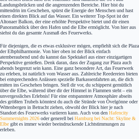
Landungsbrücken und die angrenzenden Bereiche. Hier bist du
mittendrin im Geschehen, spürst die Energie der Menschen und hast
einen direkten Blick auf das Wasser. Ein weiterer Top-Spot ist der
Altonaer Balkon, der eine erhöhte Perspektive bietet und dir einen
Panoramablick über den Hafen und die Elbe ermöglicht. Von hier aus
siehst du das gesamte Ausmaß des Feuerwerks.
Für diejenigen, die es etwas exklusiver mögen, empfiehlt sich die Plaza
der Elbphilharmonie. Von hier oben ist der Blick einfach
atemberaubend und du kannst das Spektakel aus einer einzigartigen
Perspektive genießen. Denk daran, dass der Zugang zur Plaza auch
abends begrenzt sein kann. Eine ganz besondere Art, das Feuerwerk
zu erleben, ist natürlich vom Wasser aus. Zahlreiche Reedereien bieten
bei entsprechenden Anlässen spezielle Barkassenfahrten an, die dich
mitten ins Geschehen bringen. Stell dir vor, du schipperst gemütlich
über die Elbe, während über dir der Himmel in Flammen steht – ein
unvergessliches Erlebnis! Für eine entspanntere Atmosphäre abseits
des größten Trubels könntest du auch die Strände von Övelgönne oder
Wittenbergen in Betracht ziehen, obwohl der Blick hier je nach
Standort des Feuerwerks variieren kann. Auch von den
Hafencity
Summernights 2026
oder generell bei
Hamburg bei Nacht: Skyline &
Elbe
gibt es immer wieder beeindruckende Lichtstimmungen zu
erleben.