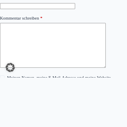
Kommentar schreiben
*
Meinen Namen, meine E-Mail-Adresse und meine Website
in diesem Browser für die nächste Kommentierung speichern.
Kommentar abschicken