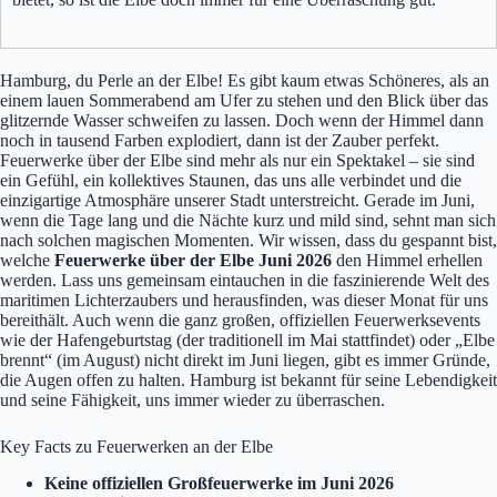
Hamburg, du Perle an der Elbe! Es gibt kaum etwas Schöneres, als an
einem lauen Sommerabend am Ufer zu stehen und den Blick über das
glitzernde Wasser schweifen zu lassen. Doch wenn der Himmel dann
noch in tausend Farben explodiert, dann ist der Zauber perfekt.
Feuerwerke über der Elbe sind mehr als nur ein Spektakel – sie sind
ein Gefühl, ein kollektives Staunen, das uns alle verbindet und die
einzigartige Atmosphäre unserer Stadt unterstreicht. Gerade im Juni,
wenn die Tage lang und die Nächte kurz und mild sind, sehnt man sich
nach solchen magischen Momenten. Wir wissen, dass du gespannt bist,
welche
Feuerwerke über der Elbe Juni 2026
den Himmel erhellen
werden. Lass uns gemeinsam eintauchen in die faszinierende Welt des
maritimen Lichterzaubers und herausfinden, was dieser Monat für uns
bereithält. Auch wenn die ganz großen, offiziellen Feuerwerksevents
wie der Hafengeburtstag (der traditionell im Mai stattfindet) oder „Elbe
brennt“ (im August) nicht direkt im Juni liegen, gibt es immer Gründe,
die Augen offen zu halten. Hamburg ist bekannt für seine Lebendigkeit
und seine Fähigkeit, uns immer wieder zu überraschen.
Key Facts zu Feuerwerken an der Elbe
Keine offiziellen Großfeuerwerke im Juni 2026