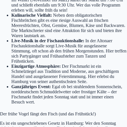
und schließt ebenfalls um 9:30 Uhr. Wer das volle Programm
erleben will, sollte früh da sein!
Kulinarische Vielfalt:
Neben dem obligatorischen
Fischbrötchen gibt es eine riesige Auswahl an frischen
Meeresfrüchten, Obst, Gemüse, Blumen, Käse und Backwaren.
Die Marktschreier sind eine Attraktion für sich und bieten ihre
Waren lautstark an.
Live-Musik in der Fischauktionshalle:
In der Altonaer
Fischauktionshalle sorgt Live-Musik für ausgelassene
Stimmung, oft schon ab den frühen Morgenstunden. Hier treffen
sich Partygänger und Frühaufsteher zum Tanzen und
Frühstücken.
Einzigartige Atmosphäre:
Der Fischmarkt ist ein
Schmelztiegel aus Tradition und Moderne, aus geschäftigem
Handel und ausgelassener Feierstimmung. Hier erlebst du
Hamburg von seiner authentischsten Seite.
Ganzjähriges Event:
Egal ob bei strahlendem Sonnenschein,
norddeutschem Schmuddelwetter oder frostiger Kälte – der
Fischmarkt findet jeden Sonntag statt und ist immer einen
Besuch wert.
Der frühe Vogel fängt den Fisch (und das Frühstück!)
Es ist ein ungeschriebenes Gesetz in Hamburg: Wer den Sonntag