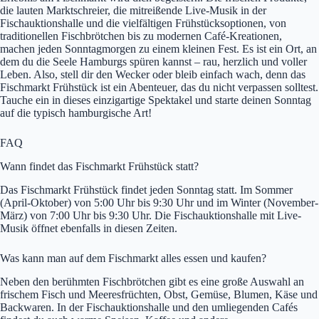
die lauten Marktschreier, die mitreißende Live-Musik in der
Fischauktionshalle und die vielfältigen Frühstücksoptionen, von
traditionellen Fischbrötchen bis zu modernen Café-Kreationen,
machen jeden Sonntagmorgen zu einem kleinen Fest. Es ist ein Ort, an
dem du die Seele Hamburgs spüren kannst – rau, herzlich und voller
Leben. Also, stell dir den Wecker oder bleib einfach wach, denn das
Fischmarkt Frühstück ist ein Abenteuer, das du nicht verpassen solltest.
Tauche ein in dieses einzigartige Spektakel und starte deinen Sonntag
auf die typisch hamburgische Art!
FAQ
Wann findet das Fischmarkt Frühstück statt?
Das Fischmarkt Frühstück findet jeden Sonntag statt. Im Sommer
(April-Oktober) von 5:00 Uhr bis 9:30 Uhr und im Winter (November-
März) von 7:00 Uhr bis 9:30 Uhr. Die Fischauktionshalle mit Live-
Musik öffnet ebenfalls in diesen Zeiten.
Was kann man auf dem Fischmarkt alles essen und kaufen?
Neben den berühmten Fischbrötchen gibt es eine große Auswahl an
frischem Fisch und Meeresfrüchten, Obst, Gemüse, Blumen, Käse und
Backwaren. In der Fischauktionshalle und den umliegenden Cafés