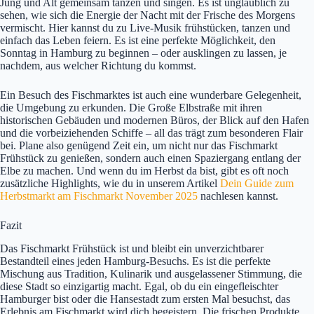
Jung und Alt gemeinsam tanzen und singen. Es ist unglaublich zu
sehen, wie sich die Energie der Nacht mit der Frische des Morgens
vermischt. Hier kannst du zu Live-Musik frühstücken, tanzen und
einfach das Leben feiern. Es ist eine perfekte Möglichkeit, den
Sonntag in Hamburg zu beginnen – oder ausklingen zu lassen, je
nachdem, aus welcher Richtung du kommst.
Ein Besuch des Fischmarktes ist auch eine wunderbare Gelegenheit,
die Umgebung zu erkunden. Die Große Elbstraße mit ihren
historischen Gebäuden und modernen Büros, der Blick auf den Hafen
und die vorbeiziehenden Schiffe – all das trägt zum besonderen Flair
bei. Plane also genügend Zeit ein, um nicht nur das Fischmarkt
Frühstück zu genießen, sondern auch einen Spaziergang entlang der
Elbe zu machen. Und wenn du im Herbst da bist, gibt es oft noch
zusätzliche Highlights, wie du in unserem Artikel
Dein Guide zum
Herbstmarkt am Fischmarkt November 2025
nachlesen kannst.
Fazit
Das Fischmarkt Frühstück ist und bleibt ein unverzichtbarer
Bestandteil eines jeden Hamburg-Besuchs. Es ist die perfekte
Mischung aus Tradition, Kulinarik und ausgelassener Stimmung, die
diese Stadt so einzigartig macht. Egal, ob du ein eingefleischter
Hamburger bist oder die Hansestadt zum ersten Mal besuchst, das
Erlebnis am Fischmarkt wird dich begeistern. Die frischen Produkte,