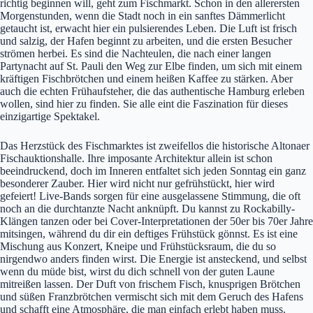
richtig beginnen will, geht zum Fischmarkt. Schon in den allerersten
Morgenstunden, wenn die Stadt noch in ein sanftes Dämmerlicht
getaucht ist, erwacht hier ein pulsierendes Leben. Die Luft ist frisch
und salzig, der Hafen beginnt zu arbeiten, und die ersten Besucher
strömen herbei. Es sind die Nachteulen, die nach einer langen
Partynacht auf St. Pauli den Weg zur Elbe finden, um sich mit einem
kräftigen Fischbrötchen und einem heißen Kaffee zu stärken. Aber
auch die echten Frühaufsteher, die das authentische Hamburg erleben
wollen, sind hier zu finden. Sie alle eint die Faszination für dieses
einzigartige Spektakel.
Das Herzstück des Fischmarktes ist zweifellos die historische Altonaer
Fischauktionshalle. Ihre imposante Architektur allein ist schon
beeindruckend, doch im Inneren entfaltet sich jeden Sonntag ein ganz
besonderer Zauber. Hier wird nicht nur gefrühstückt, hier wird
gefeiert! Live-Bands sorgen für eine ausgelassene Stimmung, die oft
noch an die durchtanzte Nacht anknüpft. Du kannst zu Rockabilly-
Klängen tanzen oder bei Cover-Interpretationen der 50er bis 70er Jahre
mitsingen, während du dir ein deftiges Frühstück gönnst. Es ist eine
Mischung aus Konzert, Kneipe und Frühstücksraum, die du so
nirgendwo anders finden wirst. Die Energie ist ansteckend, und selbst
wenn du müde bist, wirst du dich schnell von der guten Laune
mitreißen lassen. Der Duft von frischem Fisch, knusprigen Brötchen
und süßen Franzbrötchen vermischt sich mit dem Geruch des Hafens
und schafft eine Atmosphäre, die man einfach erlebt haben muss.