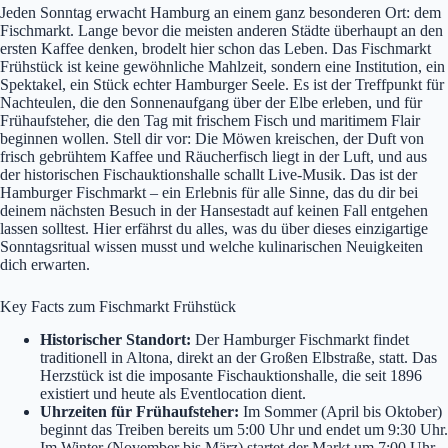
Jeden Sonntag erwacht Hamburg an einem ganz besonderen Ort: dem
Fischmarkt. Lange bevor die meisten anderen Städte überhaupt an den
ersten Kaffee denken, brodelt hier schon das Leben. Das Fischmarkt
Frühstück ist keine gewöhnliche Mahlzeit, sondern eine Institution, ein
Spektakel, ein Stück echter Hamburger Seele. Es ist der Treffpunkt für
Nachteulen, die den Sonnenaufgang über der Elbe erleben, und für
Frühaufsteher, die den Tag mit frischem Fisch und maritimem Flair
beginnen wollen. Stell dir vor: Die Möwen kreischen, der Duft von
frisch gebrühtem Kaffee und Räucherfisch liegt in der Luft, und aus
der historischen Fischauktionshalle schallt Live-Musik. Das ist der
Hamburger Fischmarkt – ein Erlebnis für alle Sinne, das du dir bei
deinem nächsten Besuch in der Hansestadt auf keinen Fall entgehen
lassen solltest. Hier erfährst du alles, was du über dieses einzigartige
Sonntagsritual wissen musst und welche kulinarischen Neuigkeiten
dich erwarten.
Key Facts zum Fischmarkt Frühstück
Historischer Standort:
Der Hamburger Fischmarkt findet
traditionell in Altona, direkt an der Großen Elbstraße, statt. Das
Herzstück ist die imposante Fischauktionshalle, die seit 1896
existiert und heute als Eventlocation dient.
Uhrzeiten für Frühaufsteher:
Im Sommer (April bis Oktober)
beginnt das Treiben bereits um 5:00 Uhr und endet um 9:30 Uhr.
Im Winter (November bis März) startet der Markt um 7:00 Uhr