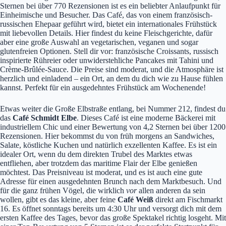
Sternen bei über 770 Rezensionen ist es ein beliebter Anlaufpunkt für
Einheimische und Besucher. Das Café, das von einem französisch-
russischen Ehepaar geführt wird, bietet ein internationales Frühstück
mit liebevollen Details. Hier findest du keine Fleischgerichte, dafür
aber eine große Auswahl an vegetarischen, veganen und sogar
glutenfreien Optionen. Stell dir vor: französische Croissants, russisch
inspirierte Rühreier oder unwiderstehliche Pancakes mit Tahini und
Crème-Brûlée-Sauce. Die Preise sind moderat, und die Atmosphäre ist
herzlich und einladend – ein Ort, an dem du dich wie zu Hause fühlen
kannst. Perfekt für ein ausgedehntes Frühstück am Wochenende!
Etwas weiter die Große Elbstraße entlang, bei Nummer 212, findest du
das
Café Schmidt Elbe
. Dieses Café ist eine moderne Bäckerei mit
industriellem Chic und einer Bewertung von 4,2 Sternen bei über 1200
Rezensionen. Hier bekommst du von früh morgens an Sandwiches,
Salate, köstliche Kuchen und natürlich exzellenten Kaffee. Es ist ein
idealer Ort, wenn du dem direkten Trubel des Marktes etwas
entfliehen, aber trotzdem das maritime Flair der Elbe genießen
möchtest. Das Preisniveau ist moderat, und es ist auch eine gute
Adresse für einen ausgedehnten Brunch nach dem Marktbesuch. Und
für die ganz frühen Vögel, die wirklich
vor
allen anderen da sein
wollen, gibt es das kleine, aber feine
Café Weiß
direkt am Fischmarkt
16. Es öffnet sonntags bereits um 4:30 Uhr und versorgt dich mit dem
ersten Kaffee des Tages, bevor das große Spektakel richtig losgeht. Mit