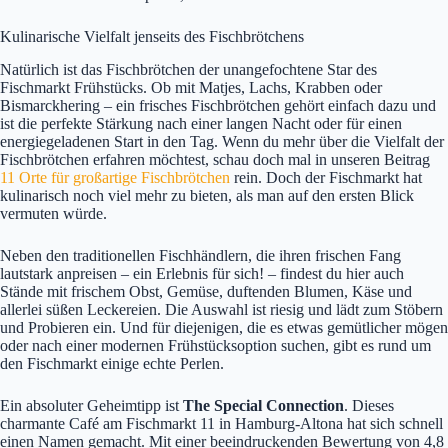
Kulinarische Vielfalt jenseits des Fischbrötchens
Natürlich ist das Fischbrötchen der unangefochtene Star des
Fischmarkt Frühstücks. Ob mit Matjes, Lachs, Krabben oder
Bismarckhering – ein frisches Fischbrötchen gehört einfach dazu und
ist die perfekte Stärkung nach einer langen Nacht oder für einen
energiegeladenen Start in den Tag. Wenn du mehr über die Vielfalt der
Fischbrötchen erfahren möchtest, schau doch mal in unseren Beitrag
11 Orte für großartige Fischbrötchen
rein. Doch der Fischmarkt hat
kulinarisch noch viel mehr zu bieten, als man auf den ersten Blick
vermuten würde.
Neben den traditionellen Fischhändlern, die ihren frischen Fang
lautstark anpreisen – ein Erlebnis für sich! – findest du hier auch
Stände mit frischem Obst, Gemüse, duftenden Blumen, Käse und
allerlei süßen Leckereien. Die Auswahl ist riesig und lädt zum Stöbern
und Probieren ein. Und für diejenigen, die es etwas gemütlicher mögen
oder nach einer modernen Frühstücksoption suchen, gibt es rund um
den Fischmarkt einige echte Perlen.
Ein absoluter Geheimtipp ist
The Special Connection
. Dieses
charmante Café am Fischmarkt 11 in Hamburg-Altona hat sich schnell
einen Namen gemacht. Mit einer beeindruckenden Bewertung von 4,8