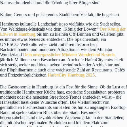
Naturverbundenheit und die Erholung ihrer Bürger sind.
Kultur, Genuss und pulsierendes Stadtleben: Vielfalt, die begeistert
Hamburgs kulturelle Landschaft ist so vielfältig wie die Stadt selbst.
Von Weltklasse-Musicals wie dem „König der Löwen“
Der König der
Löwen in Hamburg
bis hin zu kleinen Off-Bühnen und Galerien gibt
es immer etwas Neues zu entdecken. Die Speicherstadt, ein
UNESCO-Weltkulturerbe, zieht mit ihren historischen
Backsteinbauten und modernen Attraktionen wie dem Miniatur
Wunderland
Dein unvergesslicher Miniatur Wunderland Besuch
jährlich Millionen von Besuchern an. Auch die HafenCity entwickelt
sich stetig weiter und bietet neben beeindruckender Architektur und
der Elbphilharmonie auch eine wachsende Zahl an Restaurants, Cafés
und Freizeitmöglichkeiten
HafenCity Hamburg 2025
.
Die Gastronomie in Hamburg ist ein Fest für die Sinne. Ob du Lust auf
traditionelle Hamburger Küche hast, exotische Spezialitäten probieren
möchtest oder die neuesten Streetfood-Trends entdecken willst – die
Hansestadt lässt keine Wünsche offen. Die Vielfalt reicht von
gemütlichen Fischrestaurants am Hafen bis hin zu angesagten Rooftop-
Bars mit spektakulärem Blick über die Stadt. Besonders
hervorzuheben sind die zahlreichen Wochenmärkte in den Stadtteilen,
die mit frischen regionalen Produkten und lokalem Flair zum