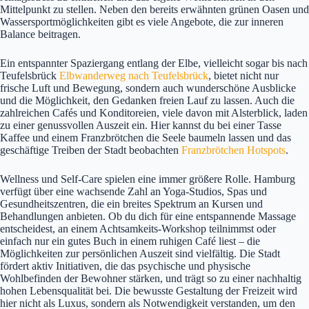
Mittelpunkt zu stellen. Neben den bereits erwähnten grünen Oasen und
Wassersportmöglichkeiten gibt es viele Angebote, die zur inneren
Balance beitragen.
Ein entspannter Spaziergang entlang der Elbe, vielleicht sogar bis nach
Teufelsbrück
Elbwanderweg nach Teufelsbrück
, bietet nicht nur
frische Luft und Bewegung, sondern auch wunderschöne Ausblicke
und die Möglichkeit, den Gedanken freien Lauf zu lassen. Auch die
zahlreichen Cafés und Konditoreien, viele davon mit Alsterblick, laden
zu einer genussvollen Auszeit ein. Hier kannst du bei einer Tasse
Kaffee und einem Franzbrötchen die Seele baumeln lassen und das
geschäftige Treiben der Stadt beobachten
Franzbrötchen Hotspots
.
Wellness und Self-Care spielen eine immer größere Rolle. Hamburg
verfügt über eine wachsende Zahl an Yoga-Studios, Spas und
Gesundheitszentren, die ein breites Spektrum an Kursen und
Behandlungen anbieten. Ob du dich für eine entspannende Massage
entscheidest, an einem Achtsamkeits-Workshop teilnimmst oder
einfach nur ein gutes Buch in einem ruhigen Café liest – die
Möglichkeiten zur persönlichen Auszeit sind vielfältig. Die Stadt
fördert aktiv Initiativen, die das psychische und physische
Wohlbefinden der Bewohner stärken, und trägt so zu einer nachhaltig
hohen Lebensqualität bei. Die bewusste Gestaltung der Freizeit wird
hier nicht als Luxus, sondern als Notwendigkeit verstanden, um den