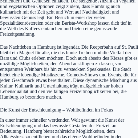
Schlendern und Genießen einladen. Die steigende Anzahl an veganen
und vegetarischen Optionen zeigt zudem, dass Hamburg auch
kulinarisch mit der Zeit geht und Wert auf Nachhaltigkeit und
bewussten Genuss legt. Ein Besuch in einer der vielen
Spezialitätenröstereien oder ein Barista-Workshop lassen dich tief in
die Welt des Kaffees eintauchen und bieten eine genussvolle
Freizeitgestaltung.
Das Nachtleben in Hamburg ist legendär. Die Reeperbahn auf St. Pauli
bleibt ein Magnet für alle, die das bunte Treiben und die Vielfalt der
Bars und Clubs erleben möchten. Doch auch abseits des Kiezes gibt es
unzählige Möglichkeiten, den Abend ausklingen zu lassen, von
entspannten Weinbars bis hin zu versteckten Speakeasies. Die Stadt
bietet eine lebendige Musikszene, Comedy-Shows und Events, die für
jeden Geschmack etwas bereithalten. Diese dynamische Mischung aus
Kultur, Kulinarik und Unterhaltung trägt maßgeblich zur hohen
Lebensqualität und den vielfältigen Freizeitmöglichkeiten bei, die
Hamburg so besonders machen.
Die Kunst der Entschleunigung – Wohlbefinden im Fokus
In einer immer schneller werdenden Welt gewinnt die Kunst der
Entschleunigung und das bewusste Gestalten der Freizeit an
Bedeutung. Hamburg bietet zahlreiche Möglichkeiten, dem
Alltagsstress zu entfliehen und das eigene Wohlbefinden in den