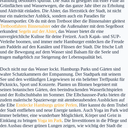
Hamburg besonders spürbar. Die Stadt ist gesegnet mit einer Fülle an
Grünflächen und Wasserwegen, die das ganze Jahr über zu Erholung
und Aktivität einladen. Die Alster, das Herzstück der Stadt, ist nicht
nur ein malerischer Anblick, sondern auch ein Paradies für
Wassersportler. Ob du mit dem Tretboot über die Binnenalster gleitest
Tretbootfahren Binnenalster
oder die Außenalster mit dem Segelboot
erkundest
Segeln auf der Alster
, das Wasser bietet dir eine
unvergleichliche Kulisse für deine Freizeit. Auch Kajak- und SUP-
Verleihe boomen, und immer mehr Hamburger entdecken die Freude
am Paddeln auf den Kanälen und Flüssen der Stadt. Die frische Luft
und die Bewegung auf dem Wasser sind Balsam für die Seele und
tragen maßgeblich zur Steigerung der Lebensqualität bei.
Doch nicht nur das Wasser lockt. Hamburgs Parks und Gärten sind
wahre Schatzkammern der Entspannung. Der Stadtpark mit seinem
See und den weitläufigen Liegewiesen ist ein beliebter Treffpunkt für
Picknicks, Sport und Konzerte. Planten un Blomen begeistert mit
seinen botanischen Gärten, den beeindruckenden Wasserlichtspielen
und der Rollschuhbahn im Sommer. Die Elbchaussee-Parks bieten dir
zudem malerische Spazierwege mit atemberaubenden Ausblicken auf
die Elbe
Entdecke Hamburgs grüne Perlen
. Hier kannst du dem Trubel
der Stadt entfliehen und neue Energie tanken. Auch Yoga im Park wird
immer beliebter, eine wunderbare Möglichkeit, Körper und Geist in
Einklang zu bringen
Yoga im Park
. Die Investitionen in die Pflege und
den Ausbau dieser grünen Lungen zeigen, wie wichtig der Stadt die