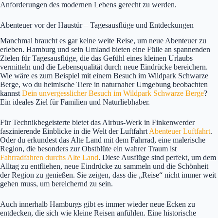
Anforderungen des modernen Lebens gerecht zu werden.
Abenteuer vor der Haustür – Tagesausflüge und Entdeckungen
Manchmal braucht es gar keine weite Reise, um neue Abenteuer zu
erleben. Hamburg und sein Umland bieten eine Fülle an spannenden
Zielen für Tagesausflüge, die das Gefühl eines kleinen Urlaubs
vermitteln und die Lebensqualität durch neue Eindrücke bereichern.
Wie wäre es zum Beispiel mit einem Besuch im Wildpark Schwarze
Berge, wo du heimische Tiere in naturnaher Umgebung beobachten
kannst
Dein unvergesslicher Besuch im Wildpark Schwarze Berge
?
Ein ideales Ziel für Familien und Naturliebhaber.
Für Technikbegeisterte bietet das Airbus-Werk in Finkenwerder
faszinierende Einblicke in die Welt der Luftfahrt
Abenteuer Luftfahrt
.
Oder du erkundest das Alte Land mit dem Fahrrad, eine malerische
Region, die besonders zur Obstblüte ein wahrer Traum ist
Fahrradfahren durchs Alte Land
. Diese Ausflüge sind perfekt, um dem
Alltag zu entfliehen, neue Eindrücke zu sammeln und die Schönheit
der Region zu genießen. Sie zeigen, dass die „Reise“ nicht immer weit
gehen muss, um bereichernd zu sein.
Auch innerhalb Hamburgs gibt es immer wieder neue Ecken zu
entdecken, die sich wie kleine Reisen anfühlen. Eine historische