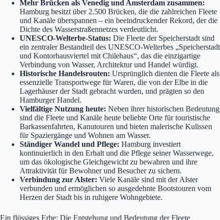
Mehr Brücken als Venedig und Amsterdam zusammen:
Hamburg besitzt über 2.500 Brücken, die die zahlreichen Fleete
und Kanäle überspannen – ein beeindruckender Rekord, der die
Dichte des Wasserstraßennetzes verdeutlicht.
UNESCO-Welterbe-Status:
Die Fleete der Speicherstadt sind
ein zentraler Bestandteil des UNESCO-Welterbes „Speicherstadt
und Kontorhausviertel mit Chilehaus“, das die einzigartige
Verbindung von Wasser, Architektur und Handel würdigt.
Historische Handelsrouten:
Ursprünglich dienten die Fleete als
essenzielle Transportwege für Waren, die von der Elbe in die
Lagerhäuser der Stadt gebracht wurden, und prägten so den
Hamburger Handel.
Vielfältige Nutzung heute:
Neben ihrer historischen Bedeutung
sind die Fleete und Kanäle heute beliebte Orte für touristische
Barkassenfahrten, Kanutouren und bieten malerische Kulissen
für Spaziergänge und Wohnen am Wasser.
Ständiger Wandel und Pflege:
Hamburg investiert
kontinuierlich in den Erhalt und die Pflege seiner Wasserwege,
um das ökologische Gleichgewicht zu bewahren und ihre
Attraktivität für Bewohner und Besucher zu sichern.
Verbindung zur Alster:
Viele Kanäle sind mit der Alster
verbunden und ermöglichen so ausgedehnte Bootstouren vom
Herzen der Stadt bis in ruhigere Wohngebiete.
Ein flüssiges Erbe: Die Entstehung und Bedeutung der Fleete