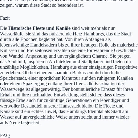
zeigen, warum diese Stadt so besonders ist.
Fazit
Die
Historische Fleete und Kanäle
sind weit mehr als nur
Wasserläufe; sie sind das pulsierende Herz Hamburgs, das die Stadt
durch alle Epochen begleitet hat. Von ihren Anfängen als
lebenswichtige Handelsadern bis zu ihrer heutigen Rolle als malerische
Kulissen und Freizeitoasen erzählen sie eine fortwährende Geschichte
von Wandel, Anpassung und unvergänglichem Charme. Sie prägen
das Stadtbild, inspirieren Architekten und Stadtplaner und bieten dir
unzählige Möglichkeiten, Hamburg aus einer einzigartigen Perspektive
zu erleben. Ob bei einer entspannten Barkassenfahrt durch die
Speicherstadt, einer sportlichen Kanutour auf den ruhigeren Kanälen
oder einem Spaziergang entlang ihrer Ufer – die Faszination der
Wasserwege ist allgegenwärtig. Der kontinuierliche Einsatz für ihren
Erhalt und ihre nachhaltige Entwicklung stellt sicher, dass dieses
flüssige Erbe auch für zukünftige Generationen ein lebendiger und
wertvoller Bestandteil unserer Hansestadt bleibt. Die Fleete und
Kanäle sind ein echtes Juwel, das Hamburgs Identität als Stadt am
Wasser auf unvergleichliche Weise unterstreicht und immer wieder
aufs Neue begeistert.
FAQ