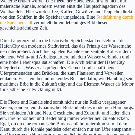
Welterbe erklärt wurde. Die Fleete der Speicherstadt sind nicht nur
malerische Kanäle, sondern waren einst die Hauptschlagadern des
Welthandels. Hier wurden Tee, Kaffee, Gewürze und Teppiche direkt
von den Schiffen in die Speicher umgeladen. Eine
Stadtführung durch
die Speicherstadt
vermittelt dir ein lebendiges Bild dieser
geschichtsträchtigen Zeit.
Direkt angrenzend an die historische Speicherstadt entsteht mit der
HafenCity ein modernes Stadtviertel, das das Prinzip der Wassernähe
neu interpretiert. Auch hier spielen Kanäle eine zentrale Rolle, indem
sie neue Wohn- und Arbeitsquartiere mit dem Wasser verbinden und
eine hohe Lebensqualität schaffen. Die Architektur der HafenCity
integriert das Wasser als prägendes Element und schafft neue
Uferpromenaden und Brücken, die zum Flanieren und Verweilen
einladen. Es ist ein beeindruckendes Beispiel dafür, wie Hamburg sein
maritimes Erbe in die Zukunft trägt und das Element Wasser als Motor
für städtische Entwicklung nutzt.
Die Fleete und Kanäle sind somit nicht nur ein Relikt vergangener
Zeiten, sondern ein dynamischer Bestandteil des modernen Hamburgs.
Sie verbinden Alt und Neu, Geschichte und Zukunft, und laden dich
ein, ihre Schönheit und Bedeutung immer wieder neu zu entdecken.
Egal, ob du eine romantische Barkassenfahrt unternimmst, mit dem
Kanu durch die Kanäle paddelst oder einfach nur am Ufer entspannst –
die Wasserwege Hamburgs werden dich in ihren Bann ziehen und dir