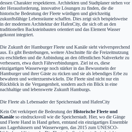
dessen Charakter respektieren. Architekten und Stadtplaner stehen vor
der Herausforderung, innovative Lösungen zu finden, die die
historische Bedeutung der Fleete würdigen und gleichzeitig
zukunftsfähige Lebensräume schaffen. Dies zeigt sich beispielsweise
in der modernen Architektur der HafenCity, die sich oft an den
traditionellen Backsteinbauten orientiert und das Element Wasser
gekonnt integriert.
Die Zukunft der Hamburger Fleete und Kanäle sieht vielversprechend
aus. Es gibt Bestrebungen, weitere Abschnitte für die Freizeitnutzung
zu erschließen und die Anbindung an den öffentlichen Nahverkehr zu
verbessern, etwa durch Fährverbindungen. Ziel ist es, diese
einzigartigen Wasserwege noch stärker in das Bewusstsein der
Hamburger und ihrer Gäste zu rücken und sie als lebendiges Erbe zu
bewahren und weiterzuentwickeln. Die Fleete sind nicht nur ein
Rückblick in die Vergangenheit, sondern auch ein Blick in eine
nachhaltige und lebenswerte Zukunft Hamburgs.
Die Fleete als Lebensader der Speicherstadt und HafenCity
Kein Ort verkörpert die Bedeutung der
Historische Fleete und
Kanäle
so eindrucksvoll wie die Speicherstadt. Hier, wo die Gänge
und Fleete Hand in Hand gehen, entstand ein einzigartiges Ensemble
aus Lagerhäusern und Wasserwegen, das 2015 zum UNESCO-