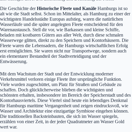
Die Geschichte der
Historische Fleete und Kanäle
Hamburgs ist so
alt wie die Stadt selbst. Schon im Mittelalter, als Hamburg zu einer der
wichtigsten Handelsstädte Europas aufstieg, waren die natürlichen
Wasserläufe und die später angelegten Fleete entscheidend für den
Warenaustausch. Stell dir vor, wie Barkassen und kleine Schiffe,
beladen mit kostbaren Gütern aus aller Welt, durch diese schmalen
Wasserwege glitten, direkt zu den Speichern und Kontorhäusern. Die
Fleete waren die Lebensadern, die Hamburgs wirtschaftlichen Erfolg
erst ermöglichten. Sie waren nicht nur Transportwege, sondern auch
ein elementarer Bestandteil der Stadtverteidigung und der
Entwässerung.
Mit dem Wachstum der Stadt und der Entwicklung moderner
Verkehrsmittel verloren einige Fleete ihre ursprüngliche Funktion.
Viele wurden zugeschüttet, um Platz für Straßen und Gebäude zu
schaffen. Doch glücklicherweise blieben die wichtigsten und
schönsten erhalten, insbesondere im Bereich der Speicherstadt und des
Kontorhausviertels. Diese Viertel sind heute ein lebendiges Denkmal
für Hamburgs maritime Vergangenheit und zeigen eindrucksvoll, wie
Wasser und Architektur eine einzigartige Symbiose eingehen können.
Die traditionellen Backsteinbauten, die sich im Wasser spiegeln,
erzählen von einer Zeit, in der jeder Quadratmeter am Wasser Gold
wert war.