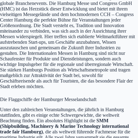
globale Branchenevents. Die Hamburg Messe und Congress GmbH
(HMC) ist das Herzstück dieser Entwicklung und bietet mit ihrem
vielseitigen Messegelände und dem hochmodernen CCH – Congress
Center Hamburg die perfekte Bühne für Veranstaltungen jeder
Größenordnung. Die Stadt versteht es, Tradition und Innovation
miteinander zu verbinden, was sich auch in der Ausrichtung ihrer
Messen widerspiegelt. Hier treffen sich etablierte Weltmarktführer mit
aufstrebenden Start-ups, um Geschäfte anzubahnen, Wissen
auszutauschen und gemeinsam die Zukunft ihrer Industrien zu
gestalten. Die Internationalen Messen in Hamburg sind nicht nur
Schaufenster für Produkte und Dienstleistungen, sondern auch
wichtige Impulsgeber für die regionale und überregionale Wirtschaft.
Sie stärken Hamburgs Position als Wirtschaftsmetropole und tragen
maßgeblich zur Attraktivität der Stadt bei, sowohl für
Geschäftsreisende als auch für Touristen, die das besondere Flair der
Stadt erleben möchten.
Die Flaggschiffe der Hamburger Messelandschaft
Unter den zahlreichen Veranstaltungen, die jährlich in Hamburg
stattfinden, gibt es einige echte Schwergewichte, die weltweit
Beachtung finden. Ein absolutes Highlight ist die
SMM
(Shipbuilding, Machinery & Marine Technology international
trade fair Hamburg)
, die als weltweit führende Fachmesse für die
maritime Industrie gilt. Alle zwei Jahre versammelt sie die gesamte