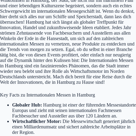
Willkommen in Hamburg, der Stadt, die nicht nur mit maritimem Flair
und einer lebendigen Kulturszene begeistert, sondern auch ein echtes
Schwergewicht im internationalen Messegeschäft ist. Wenn du denkst,
hier dreht sich alles nur um Schiffe und Speicherstadt, dann lass dich
überraschen! Hamburg hat sich längst als globaler Treffpunkt für
Innovation, Handel und zukunftsweisende Ideen etabliert. Jedes Jahr
strömen Zehntausende von Fachbesuchern und Ausstellern aus allen
Winkeln der Erde in die Hansestadt, um sich auf den zahlreichen
internationalen Messen zu vernetzen, neue Produkte zu entdecken und
die Trends von morgen zu setzen. Egal, ob du selbst in einer Branche
tätig bist, die von diesen Events profitiert, oder einfach nur neugierig
auf die Dynamik hinter den Kulissen bist: Die Internationalen Messen
in Hamburg sind ein faszinierendes Phänomen, das die Stadt immer
wieder neu belebt und ihre Rolle als Wirtschaftsmotor im Norden
Deutschlands unterstreicht. Mach dich bereit für eine Reise durch die
Welt der Innovationen, die in Hamburg zu Hause sind!
Key Facts zu Internationalen Messen in Hamburg
Globaler Hub:
Hamburg ist einer der führenden Messestandorte
Europas und zieht mit seinen internationalen Fachmessen
Fachbesucher und Aussteller aus über 120 Ländern an.
Wirtschaftlicher Motor:
Die Messewirtschaft generiert jährlich
einen Milliardenumsatz und sichert zahlreiche Arbeitsplätze in
der Region.