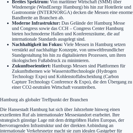
Breites Spektrum:
Von maritimer Wirtschaft (SMM) über
Windenergie (WindEnergy Hamburg) bis hin zur Hotellerie und
Gastronomie (INTERNORGA) decken die Messen eine enorme
Bandbreite an Branchen ab.
Moderne Infrastruktur:
Das Gelände der Hamburg Messe
und Congress sowie das CCH – Congress Center Hamburg
bieten hochmoderne Hallen und Konferenzräume, die auf
internationale Standards ausgelegt sind.
Nachhaltigkeit im Fokus:
Viele Messen in Hamburg setzen
verstärkt auf nachhaltige Konzepte, von umweltfreundlicher
Standgestaltung bis hin zu digitalisierten Prozessen, um ihren
ökologischen Fußabdruck zu minimieren.
Zukunftsorientiert:
Hamburgs Messen sind Plattformen für
Zukunftsthemen wie Wasserstofftechnologie (Hydrogen
Technology Expo) und Kohlenstoffabscheidung (Carbon
Capture Technology Conference & Expo), die den Übergang zu
einer CO2-neutralen Wirtschaft vorantreiben.
Hamburg als globaler Treffpunkt der Branchen
Die Hansestadt Hamburg hat sich über Jahrzehnte hinweg einen
exzellenten Ruf als internationaler Messestandort erarbeitet. Ihre
strategisch günstige Lage mit dem drittgrößten Hafen Europas, der
hervorragenden Infrastruktur und der direkten Anbindung an
internationale Verkehrsnetze macht sie zum idealen Gastgeber für