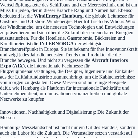
Wertschöpfungskette des Schiffbaus und der Meerestechnik und ist ein
Muss für jeden, der in dieser Branche Rang und Namen hat. Ebenso
bedeutend ist die
WindEnergy Hamburg
, die globale Leitmesse für
Onshore- und Offshore-Windenergie. Hier trifft sich das Who-is-Who
der Windbranche, um die neuesten Technologien und Entwicklungen
zu präsentieren und sich über die Zukunft der erneuerbaren Energien
auszutauschen. Für die Hotellerie, Gastronomie, Bäckereien und
Konditoreien ist die
INTERNORGA
der wichtigste
Branchentreffpunkt in Europa. Sie ist bekannt für ihre Innovationskraft
und zeigt jedes Jahr die neuesten Trends und Produkte, die die
Branche bewegen. Und nicht zu vergessen die
Aircraft Interiors
Expo (AIX)
, die internationale Fachmesse für
Flugzeuginnenausstattungen, die Designer, Ingenieure und Einkäufer
aus der Luftfahrtindustrie zusammenbringt, um die Kabinenerlebnisse
von morgen zu gestalten. Diese Messen sind nur einige Beispiele
dafür, wie Hamburg als Plattform für internationale Fachkräfte und
Unternehmen dient, um Innovationen voranzutreiben und globale
Netzwerke zu knüpfen.
Innovationen, Nachhaltigkeit und Digitalisierung: Die Zukunft der
Messen
Hamburgs Messelandschaft ist nicht nur ein Ort des Handels, sondern
auch ein Labor für die Zukunft. Die Veranstalter setzen verstärkt auf