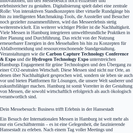
Innovationen, um den Messebesuch noch effizienter und
erlebnisreicher zu gestalten. Digitalisierung spielt dabei eine zentrale
Rolle: Von interaktiven Standkonzepten über virtuelle Rundgänge bis
hin zu intelligenten Matchmaking-Tools, die Aussteller und Besucher
noch gezielter zusammenführen, wird das Messeerlebnis stetig
weiterentwickelt. Ein weiterer wichtiger Pfeiler ist die Nachhaltigkeit.
Viele Messen in Hamburg integrieren umweltfreundliche Praktiken in
ihre Planung und Durchführung. Das reicht von der Nutzung
erneuerbarer Energien in den Messehallen bis hin zu Konzepten für
Abfallvermeidung und ressourcenschonende Standgestaltung.
Veranstaltungen wie die
Carbon Capture Technology Conference
& Expo
und die
Hydrogen Technology Expo
unterstreichen
Hamburgs Engagement für grüne Technologien und den Übergang zu
einer CO2-neutralen Wirtschaft. Diese Messen sind nicht nur Orte, an
denen über Nachhaltigkeit gesprochen wird, sondern sie leben sie auch
vor und bieten Plattformen für Lösungen, die unsere Welt sauberer und
zukunftsfähiger machen. Hamburg ist somit Vorreiter in der Gestaltung
von Messen, die sowohl wirtschaftlich erfolgreich als auch ökologisch
verantwortlich sind.
Dein Messebesuch: Business trifft Erlebnis in der Hansestadt
Ein Besuch der Internationalen Messen in Hamburg ist weit mehr als
nur ein Geschäftstermin – es ist eine Gelegenheit, die faszinierende
Hansestadt zu erleben. Nach einem Tag voller Meetings und