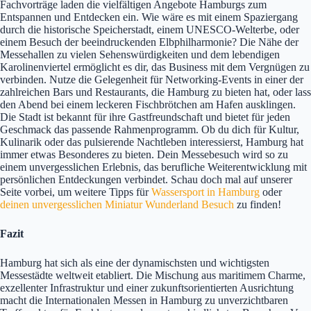
Fachvorträge laden die vielfältigen Angebote Hamburgs zum
Entspannen und Entdecken ein. Wie wäre es mit einem Spaziergang
durch die historische Speicherstadt, einem UNESCO-Welterbe, oder
einem Besuch der beeindruckenden Elbphilharmonie? Die Nähe der
Messehallen zu vielen Sehenswürdigkeiten und dem lebendigen
Karolinenviertel ermöglicht es dir, das Business mit dem Vergnügen zu
verbinden. Nutze die Gelegenheit für Networking-Events in einer der
zahlreichen Bars und Restaurants, die Hamburg zu bieten hat, oder lass
den Abend bei einem leckeren Fischbrötchen am Hafen ausklingen.
Die Stadt ist bekannt für ihre Gastfreundschaft und bietet für jeden
Geschmack das passende Rahmenprogramm. Ob du dich für Kultur,
Kulinarik oder das pulsierende Nachtleben interessierst, Hamburg hat
immer etwas Besonderes zu bieten. Dein Messebesuch wird so zu
einem unvergesslichen Erlebnis, das berufliche Weiterentwicklung mit
persönlichen Entdeckungen verbindet. Schau doch mal auf unserer
Seite vorbei, um weitere Tipps für
Wassersport in Hamburg
oder
deinen unvergesslichen Miniatur Wunderland Besuch
zu finden!
Fazit
Hamburg hat sich als eine der dynamischsten und wichtigsten
Messestädte weltweit etabliert. Die Mischung aus maritimem Charme,
exzellenter Infrastruktur und einer zukunftsorientierten Ausrichtung
macht die Internationalen Messen in Hamburg zu unverzichtbaren