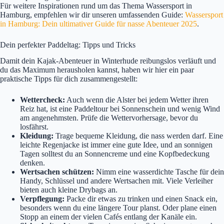
Für weitere Inspirationen rund um das Thema Wassersport in
Hamburg, empfehlen wir dir unseren umfassenden Guide:
Wassersport
in Hamburg: Dein ultimativer Guide für nasse Abenteuer 2025
.
Dein perfekter Paddeltag: Tipps und Tricks
Damit dein Kajak-Abenteuer in Winterhude reibungslos verläuft und
du das Maximum herausholen kannst, haben wir hier ein paar
praktische Tipps für dich zusammengestellt:
Wettercheck:
Auch wenn die Alster bei jedem Wetter ihren
Reiz hat, ist eine Paddeltour bei Sonnenschein und wenig Wind
am angenehmsten. Prüfe die Wettervorhersage, bevor du
losfährst.
Kleidung:
Trage bequeme Kleidung, die nass werden darf. Eine
leichte Regenjacke ist immer eine gute Idee, und an sonnigen
Tagen solltest du an Sonnencreme und eine Kopfbedeckung
denken.
Wertsachen schützen:
Nimm eine wasserdichte Tasche für dein
Handy, Schlüssel und andere Wertsachen mit. Viele Verleiher
bieten auch kleine Drybags an.
Verpflegung:
Packe dir etwas zu trinken und einen Snack ein,
besonders wenn du eine längere Tour planst. Oder plane einen
Stopp an einem der vielen Cafés entlang der Kanäle ein.