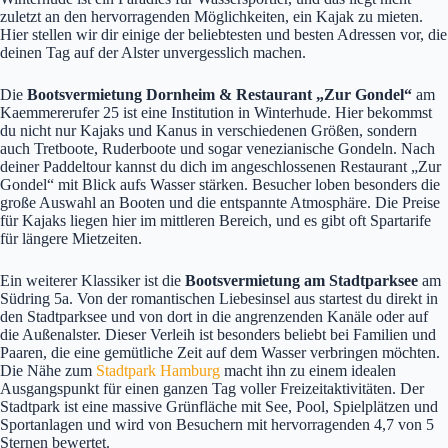
zuletzt an den hervorragenden Möglichkeiten, ein Kajak zu mieten.
Hier stellen wir dir einige der beliebtesten und besten Adressen vor, die
deinen Tag auf der Alster unvergesslich machen.
Die
Bootsvermietung Dornheim & Restaurant „Zur Gondel“
am
Kaemmererufer 25 ist eine Institution in Winterhude. Hier bekommst
du nicht nur Kajaks und Kanus in verschiedenen Größen, sondern
auch Tretboote, Ruderboote und sogar venezianische Gondeln. Nach
deiner Paddeltour kannst du dich im angeschlossenen Restaurant „Zur
Gondel“ mit Blick aufs Wasser stärken. Besucher loben besonders die
große Auswahl an Booten und die entspannte Atmosphäre. Die Preise
für Kajaks liegen hier im mittleren Bereich, und es gibt oft Spartarife
für längere Mietzeiten.
Ein weiterer Klassiker ist die
Bootsvermietung am Stadtparksee
am
Südring 5a. Von der romantischen Liebesinsel aus startest du direkt in
den Stadtparksee und von dort in die angrenzenden Kanäle oder auf
die Außenalster. Dieser Verleih ist besonders beliebt bei Familien und
Paaren, die eine gemütliche Zeit auf dem Wasser verbringen möchten.
Die Nähe zum
Stadtpark Hamburg
macht ihn zu einem idealen
Ausgangspunkt für einen ganzen Tag voller Freizeitaktivitäten. Der
Stadtpark ist eine massive Grünfläche mit See, Pool, Spielplätzen und
Sportanlagen und wird von Besuchern mit hervorragenden 4,7 von 5
Sternen bewertet.