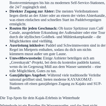
Bootsvermietungen bis hin zu modernen Self-Service-Stationen,
die 24/7 zugänglich sind.
Direkter Zugang zur Alster:
Die meisten Verleihstationen
liegen direkt an der Alster oder an einem der vielen Alsterkanäle,
was einen einfachen und schnellen Start ins Paddelvergnügen
ermöglicht.
Routen für jeden Geschmack:
Ob kurze Spritztour zum Café
Canale, ausgedehnte Erkundung der Außenalster oder eine Tour
durch die idyllischen Goldbek- und Mühlenkampkanäle – die
Möglichkeiten sind vielfältig.
Ausrüstung inklusive:
Paddel und Schwimmwesten sind in der
Regel im Mietpreis enthalten, sodass du dich um nichts
kümmern musst außer um gute Laune.
Umweltbewusstsein:
Einige Anbieter beteiligen sich am
„Greenkayak“-Projekt, bei dem du kostenlos paddeln kannst,
wenn du im Gegenzug Müll aus dem Wasser sammelst – eine
tolle Möglichkeit, Gutes zu tun.
Ganzjähriges Angebot:
Während viele traditionelle Verleihe
saisonal geöffnet sind, bieten moderne KAYAKOMAT-
Stationen oft einen ganzjährigen Zugang zu Kajaks und SUP-
Boards.
Die Top-Spots für dein Kajak-Erlebnis in Winterhude
Winterhude ist ein Paradies für Wassersportler, und das liegt nicht