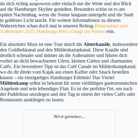
du dich richtig auspowern oder einfach nur die Weite und den Blick
auf die Hamburger Skyline genießen. Besonders schön ist es am
späten Nachmittag, wenn die Sonne langsam untergeht und die Stadt
in goldenes Licht taucht. Für weitere Informationen zu diesem
Wahrzeichen schau doch mal in unseren Beitrag
Binnenalster und
Außenalster 2025: Hamburgs Herz schlägt am Wasser
rein.
Ein absolutes Muss ist eine Tour durch die
Alsterkanäle
, insbesondere
den Goldbekkanal und den Mühlenkampkanal. Diese Kanäle sind
deutlich schmaler und intimer als die Außenalster und führen dich
vorbei an dicht bewachsenen Ufern, kleinen Gärten und charmanten
Cafés. Ein besonderer Tipp ist das Café Canale im Mühlenkampkanal,
wo du dir direkt vom Kajak aus einen Kaffee oder Snack bestellen
kannst – ein einzigartiges Hamburger Erlebnis! Das Viertel
Mühlenkamp
selbst ist bekannt für seine vielfältigen gastronomischen
Angebote und sein lebendiges Flair. Es ist der perfekte Ort, um nach
der Paddeltour anzulegen und den Tag in einem der vielen Cafés oder
Restaurants ausklingen zu lassen.