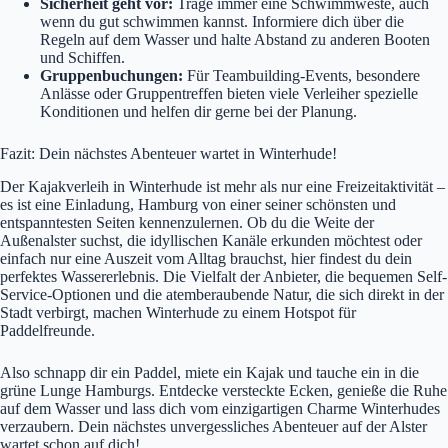
Sicherheit geht vor:
Trage immer eine Schwimmweste, auch
wenn du gut schwimmen kannst. Informiere dich über die
Regeln auf dem Wasser und halte Abstand zu anderen Booten
und Schiffen.
Gruppenbuchungen:
Für Teambuilding-Events, besondere
Anlässe oder Gruppentreffen bieten viele Verleiher spezielle
Konditionen und helfen dir gerne bei der Planung.
Fazit: Dein nächstes Abenteuer wartet in Winterhude!
Der Kajakverleih in Winterhude ist mehr als nur eine Freizeitaktivität –
es ist eine Einladung, Hamburg von einer seiner schönsten und
entspanntesten Seiten kennenzulernen. Ob du die Weite der
Außenalster suchst, die idyllischen Kanäle erkunden möchtest oder
einfach nur eine Auszeit vom Alltag brauchst, hier findest du dein
perfektes Wassererlebnis. Die Vielfalt der Anbieter, die bequemen Self-
Service-Optionen und die atemberaubende Natur, die sich direkt in der
Stadt verbirgt, machen Winterhude zu einem Hotspot für
Paddelfreunde.
Also schnapp dir ein Paddel, miete ein Kajak und tauche ein in die
grüne Lunge Hamburgs. Entdecke versteckte Ecken, genieße die Ruhe
auf dem Wasser und lass dich vom einzigartigen Charme Winterhudes
verzaubern. Dein nächstes unvergessliches Abenteuer auf der Alster
wartet schon auf dich!