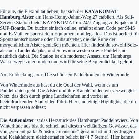
Für alle, die Flexibilität lieben, hat sich der
KAYAKOMAT
Hamburg Alster
am Hans-Henny-Jahnn-Weg 27 etabliert. Als Self-
Service-Station bietet KAYAKOMAT dir 24/7 Zugang zu Kajaks und
SUP-Boards. Du buchst einfach online, erhältst einen Code per SMS
und E-Mail, entsperrst dein Equipment und legst los. Das ist perfekt für
Spontanentschlossene oder Frühaufsteher, die die Ruhe der
morgendlichen Alster genießen möchten. Hier findest du sowohl Solo-
als auch Tandemkajaks, und Schwimmwesten sowie Paddel sind
natürlich dabei. Die Station ist ein moderner Ansatz, um Hamburgs
Wasserwege zu erkunden und wird für seine Bequemlichkeit gelobt.
Auf Entdeckungstour: Die schönsten Paddelrouten ab Winterhude
Von Winterhude aus hast du die Qual der Wahl, wenn es um
Paddelrouten geht. Die Alster und ihre Kanäle bilden ein verzweigtes
Netz, das dich durch grüne Landschaften und vorbei an
beeindruckenden Stadtvillen führt. Hier sind einige Highlights, die du
nicht verpassen solltest:
Die
Außenalster
ist das Herzstück des Hamburger Paddelreviers. Von
Winterhude aus bist du schnell auf diesem weitläufigen Gewässer, das
von „verdant parks & historic mansions“ gesäumt ist und bei Joggern
und Kajakfahrern gleichermaßen beliebt ist (4,7 Sterne). Hier kannst