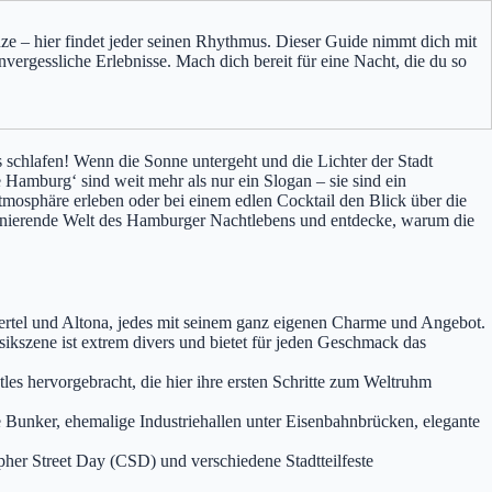
anze – hier findet jeder seinen Rhythmus. Dieser Guide nimmt dich mit
nvergessliche Erlebnisse. Mach dich bereit für eine Nacht, die du so
 schlafen! Wenn die Sonne untergeht und die Lichter der Stadt
amburg‘ sind weit mehr als nur ein Slogan – sie sind ein
mosphäre erleben oder bei einem edlen Cocktail den Blick über die
aszinierende Welt des Hamburger Nachtlebens und entdecke, warum die
iertel und Altona, jedes mit seinem ganz eigenen Charme und Angebot.
szene ist extrem divers und bietet für jeden Geschmack das
les hervorgebracht, die hier ihre ersten Schritte zum Weltruhm
 Bunker, ehemalige Industriehallen unter Eisenbahnbrücken, elegante
pher Street Day (CSD) und verschiedene Stadtteilfeste