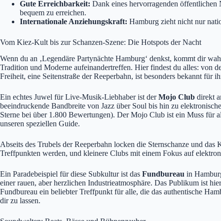
Gute Erreichbarkeit:
Dank eines hervorragenden öffentlichen 
bequem zu erreichen.
Internationale Anziehungskraft:
Hamburg zieht nicht nur natio
Vom Kiez-Kult bis zur Schanzen-Szene: Die Hotspots der Nacht
Wenn du an ‚Legendäre Partynächte Hamburg‘ denkst, kommt dir wahrsc
Tradition und Moderne aufeinandertreffen. Hier findest du alles: von 
Freiheit, eine Seitenstraße der Reeperbahn, ist besonders bekannt für
Ein echtes Juwel für Live-Musik-Liebhaber ist der
Mojo Club
direkt a
beeindruckende Bandbreite von Jazz über Soul bis hin zu elektronische
Sterne bei über 1.800 Bewertungen). Der Mojo Club ist ein Muss für all
unseren speziellen Guide.
Abseits des Trubels der Reeperbahn locken die Sternschanze und das Ka
Treffpunkten werden, und kleinere Clubs mit einem Fokus auf elektron
Ein Paradebeispiel für diese Subkultur ist das
Fundbureau
in Hamburg-
einer rauen, aber herzlichen Industrieatmosphäre. Das Publikum ist hie
Fundbureau ein beliebter Treffpunkt für alle, die das authentische Ha
dir zu lassen.