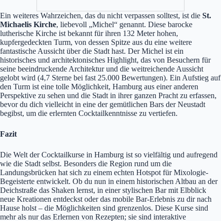
Ein weiteres Wahrzeichen, das du nicht verpassen solltest, ist die
St.
Michaelis Kirche
, liebevoll „Michel“ genannt. Diese barocke
lutherische Kirche ist bekannt für ihren 132 Meter hohen,
kupfergedeckten Turm, von dessen Spitze aus du eine weitere
fantastische Aussicht über die Stadt hast. Der Michel ist ein
historisches und architektonisches Highlight, das von Besuchern für
seine beeindruckende Architektur und die weitreichende Aussicht
gelobt wird (4,7 Sterne bei fast 25.000 Bewertungen). Ein Aufstieg auf
den Turm ist eine tolle Möglichkeit, Hamburg aus einer anderen
Perspektive zu sehen und die Stadt in ihrer ganzen Pracht zu erfassen,
bevor du dich vielleicht in eine der gemütlichen Bars der Neustadt
begibst, um die erlernten Cocktailkenntnisse zu vertiefen.
Fazit
Die Welt der Cocktailkurse in Hamburg ist so vielfältig und aufregend
wie die Stadt selbst. Besonders die Region rund um die
Landungsbrücken hat sich zu einem echten Hotspot für Mixologie-
Begeisterte entwickelt. Ob du nun in einem historischen Altbau an der
Deichstraße das Shaken lernst, in einer stylischen Bar mit Elbblick
neue Kreationen entdeckst oder das mobile Bar-Erlebnis zu dir nach
Hause holst – die Möglichkeiten sind grenzenlos. Diese Kurse sind
mehr als nur das Erlernen von Rezepten; sie sind interaktive