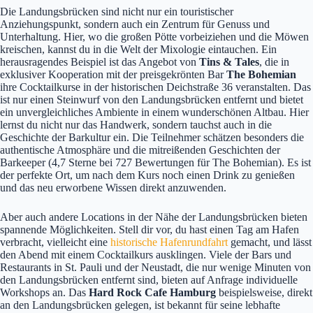
Die Landungsbrücken sind nicht nur ein touristischer
Anziehungspunkt, sondern auch ein Zentrum für Genuss und
Unterhaltung. Hier, wo die großen Pötte vorbeiziehen und die Möwen
kreischen, kannst du in die Welt der Mixologie eintauchen. Ein
herausragendes Beispiel ist das Angebot von
Tins & Tales
, die in
exklusiver Kooperation mit der preisgekrönten Bar
The Bohemian
ihre Cocktailkurse in der historischen Deichstraße 36 veranstalten. Das
ist nur einen Steinwurf von den Landungsbrücken entfernt und bietet
ein unvergleichliches Ambiente in einem wunderschönen Altbau. Hier
lernst du nicht nur das Handwerk, sondern tauchst auch in die
Geschichte der Barkultur ein. Die Teilnehmer schätzen besonders die
authentische Atmosphäre und die mitreißenden Geschichten der
Barkeeper (4,7 Sterne bei 727 Bewertungen für The Bohemian). Es ist
der perfekte Ort, um nach dem Kurs noch einen Drink zu genießen
und das neu erworbene Wissen direkt anzuwenden.
Aber auch andere Locations in der Nähe der Landungsbrücken bieten
spannende Möglichkeiten. Stell dir vor, du hast einen Tag am Hafen
verbracht, vielleicht eine
historische Hafenrundfahrt
gemacht, und lässt
den Abend mit einem Cocktailkurs ausklingen. Viele der Bars und
Restaurants in St. Pauli und der Neustadt, die nur wenige Minuten von
den Landungsbrücken entfernt sind, bieten auf Anfrage individuelle
Workshops an. Das
Hard Rock Cafe Hamburg
beispielsweise, direkt
an den Landungsbrücken gelegen, ist bekannt für seine lebhafte