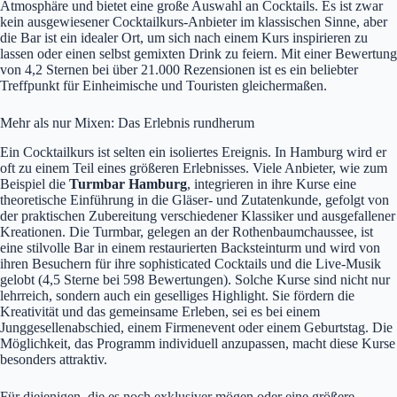
Atmosphäre und bietet eine große Auswahl an Cocktails. Es ist zwar
kein ausgewiesener Cocktailkurs-Anbieter im klassischen Sinne, aber
die Bar ist ein idealer Ort, um sich nach einem Kurs inspirieren zu
lassen oder einen selbst gemixten Drink zu feiern. Mit einer Bewertung
von 4,2 Sternen bei über 21.000 Rezensionen ist es ein beliebter
Treffpunkt für Einheimische und Touristen gleichermaßen.
Mehr als nur Mixen: Das Erlebnis rundherum
Ein Cocktailkurs ist selten ein isoliertes Ereignis. In Hamburg wird er
oft zu einem Teil eines größeren Erlebnisses. Viele Anbieter, wie zum
Beispiel die
Turmbar Hamburg
, integrieren in ihre Kurse eine
theoretische Einführung in die Gläser- und Zutatenkunde, gefolgt von
der praktischen Zubereitung verschiedener Klassiker und ausgefallener
Kreationen. Die Turmbar, gelegen an der Rothenbaumchaussee, ist
eine stilvolle Bar in einem restaurierten Backsteinturm und wird von
ihren Besuchern für ihre sophisticated Cocktails und die Live-Musik
gelobt (4,5 Sterne bei 598 Bewertungen). Solche Kurse sind nicht nur
lehrreich, sondern auch ein geselliges Highlight. Sie fördern die
Kreativität und das gemeinsame Erleben, sei es bei einem
Junggesellenabschied, einem Firmenevent oder einem Geburtstag. Die
Möglichkeit, das Programm individuell anzupassen, macht diese Kurse
besonders attraktiv.
Für diejenigen, die es noch exklusiver mögen oder eine größere