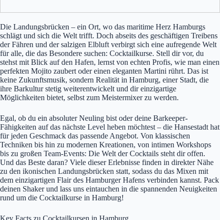
Die Landungsbrücken – ein Ort, wo das maritime Herz Hamburgs
schlägt und sich die Welt trifft. Doch abseits des geschäftigen Treibens
der Fähren und der salzigen Elbluft verbirgt sich eine aufregende Welt
für alle, die das Besondere suchen: Cocktailkurse. Stell dir vor, du
stehst mit Blick auf den Hafen, lernst von echten Profis, wie man einen
perfekten Mojito zaubert oder einen eleganten Martini rührt. Das ist
keine Zukunftsmusik, sondern Realität in Hamburg, einer Stadt, die
ihre Barkultur stetig weiterentwickelt und dir einzigartige
Möglichkeiten bietet, selbst zum Meistermixer zu werden.
Egal, ob du ein absoluter Neuling bist oder deine Barkeeper-
Fähigkeiten auf das nächste Level heben möchtest – die Hansestadt hat
für jeden Geschmack das passende Angebot. Von klassischen
Techniken bis hin zu modernen Kreationen, von intimen Workshops
bis zu großen Team-Events: Die Welt der Cocktails steht dir offen.
Und das Beste daran? Viele dieser Erlebnisse finden in direkter Nähe
zu den ikonischen Landungsbrücken statt, sodass du das Mixen mit
dem einzigartigen Flair des Hamburger Hafens verbinden kannst. Pack
deinen Shaker und lass uns eintauchen in die spannenden Neuigkeiten
rund um die Cocktailkurse in Hamburg!
Key Facts zu Cocktailkursen in Hamburg