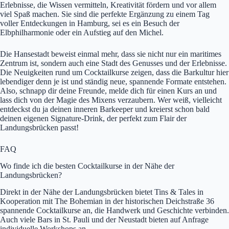
Erlebnisse, die Wissen vermitteln, Kreativität fördern und vor allem
viel Spaß machen. Sie sind die perfekte Ergänzung zu einem Tag
voller Entdeckungen in Hamburg, sei es ein Besuch der
Elbphilharmonie oder ein Aufstieg auf den Michel.
Die Hansestadt beweist einmal mehr, dass sie nicht nur ein maritimes
Zentrum ist, sondern auch eine Stadt des Genusses und der Erlebnisse.
Die Neuigkeiten rund um Cocktailkurse zeigen, dass die Barkultur hier
lebendiger denn je ist und ständig neue, spannende Formate entstehen.
Also, schnapp dir deine Freunde, melde dich für einen Kurs an und
lass dich von der Magie des Mixens verzaubern. Wer weiß, vielleicht
entdeckst du ja deinen inneren Barkeeper und kreierst schon bald
deinen eigenen Signature-Drink, der perfekt zum Flair der
Landungsbrücken passt!
FAQ
Wo finde ich die besten Cocktailkurse in der Nähe der
Landungsbrücken?
Direkt in der Nähe der Landungsbrücken bietet Tins & Tales in
Kooperation mit The Bohemian in der historischen Deichstraße 36
spannende Cocktailkurse an, die Handwerk und Geschichte verbinden.
Auch viele Bars in St. Pauli und der Neustadt bieten auf Anfrage
individuelle Workshops an.