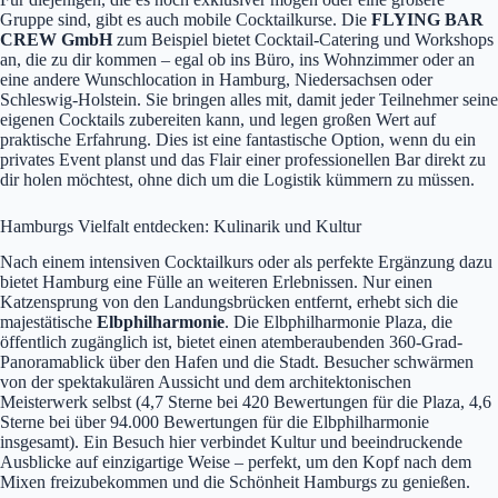
Gruppe sind, gibt es auch mobile Cocktailkurse. Die
FLYING BAR
CREW GmbH
zum Beispiel bietet Cocktail-Catering und Workshops
an, die zu dir kommen – egal ob ins Büro, ins Wohnzimmer oder an
eine andere Wunschlocation in Hamburg, Niedersachsen oder
Schleswig-Holstein. Sie bringen alles mit, damit jeder Teilnehmer seine
eigenen Cocktails zubereiten kann, und legen großen Wert auf
praktische Erfahrung. Dies ist eine fantastische Option, wenn du ein
privates Event planst und das Flair einer professionellen Bar direkt zu
dir holen möchtest, ohne dich um die Logistik kümmern zu müssen.
Hamburgs Vielfalt entdecken: Kulinarik und Kultur
Nach einem intensiven Cocktailkurs oder als perfekte Ergänzung dazu
bietet Hamburg eine Fülle an weiteren Erlebnissen. Nur einen
Katzensprung von den Landungsbrücken entfernt, erhebt sich die
majestätische
Elbphilharmonie
. Die Elbphilharmonie Plaza, die
öffentlich zugänglich ist, bietet einen atemberaubenden 360-Grad-
Panoramablick über den Hafen und die Stadt. Besucher schwärmen
von der spektakulären Aussicht und dem architektonischen
Meisterwerk selbst (4,7 Sterne bei 420 Bewertungen für die Plaza, 4,6
Sterne bei über 94.000 Bewertungen für die Elbphilharmonie
insgesamt). Ein Besuch hier verbindet Kultur und beeindruckende
Ausblicke auf einzigartige Weise – perfekt, um den Kopf nach dem
Mixen freizubekommen und die Schönheit Hamburgs zu genießen.