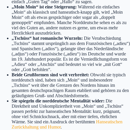
einfach „Guten Tag“ oder „Hallo“ zu sagen.
„Moin Moin“ ist eine Steigerung:
Während ein einfaches
„Moin“ als klassisch und hanseatisch-knapp gilt, wird „Moin
Moin“ oft als etwas gesprächiger oder sogar als „doppelt
gemoppelt“ empfunden. Manche Norddeutsche sehen es als zu
viel des Guten an, andere nutzen es gerne, um etwas mehr
Herzlichkeit auszudrücken.
„Tschüss“ hat romanische Wurzeln:
Die Verabschiedung
„Tschüss“ stammt ursprünglich aus dem Französischen („adieu“)
und Spanischen („adios“), gelangte über das Niederländische
(„adjus“) oder Französische („adieu“) ins Deutsche und wurde
im 19. Jahrhundert populär. Es ist die Verniedlichungsform von
„Adieu“ oder „Atschüs“ und bedeutet so viel wie „mit Gott“
oder „Gott befohlen“.
Beide Grußformen sind weit verbreitet:
Obwohl sie typisch
norddeutsch sind, haben sich „Moin“ und insbesondere
„Tschüss“ weit über die Grenzen des Nordens hinaus im
gesamten deutschsprachigen Raum etabliert und gehören zu den
geläufigsten Gruß- und Abschiedsformeln.
Sie spiegeln die norddeutsche Mentalität wider:
Die
Direktheit und Unkompliziertheit von „Moin“ und „Tschüss“
passen perfekt zur hanseatischen Mentalität: kurz, prägnant,
ohne viel Schnickschnack, aber mit einer tiefen, ehrlichen
Wärme. Sie sind ein Ausdruck der berühmten
Hanseatischen
Zurückhaltung und Humor
.