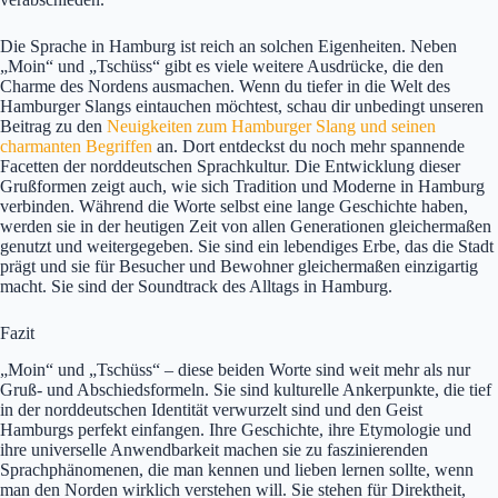
Die Sprache in Hamburg ist reich an solchen Eigenheiten. Neben
„Moin“ und „Tschüss“ gibt es viele weitere Ausdrücke, die den
Charme des Nordens ausmachen. Wenn du tiefer in die Welt des
Hamburger Slangs eintauchen möchtest, schau dir unbedingt unseren
Beitrag zu den
Neuigkeiten zum Hamburger Slang und seinen
charmanten Begriffen
an. Dort entdeckst du noch mehr spannende
Facetten der norddeutschen Sprachkultur. Die Entwicklung dieser
Grußformen zeigt auch, wie sich Tradition und Moderne in Hamburg
verbinden. Während die Worte selbst eine lange Geschichte haben,
werden sie in der heutigen Zeit von allen Generationen gleichermaßen
genutzt und weitergegeben. Sie sind ein lebendiges Erbe, das die Stadt
prägt und sie für Besucher und Bewohner gleichermaßen einzigartig
macht. Sie sind der Soundtrack des Alltags in Hamburg.
Fazit
„Moin“ und „Tschüss“ – diese beiden Worte sind weit mehr als nur
Gruß- und Abschiedsformeln. Sie sind kulturelle Ankerpunkte, die tief
in der norddeutschen Identität verwurzelt sind und den Geist
Hamburgs perfekt einfangen. Ihre Geschichte, ihre Etymologie und
ihre universelle Anwendbarkeit machen sie zu faszinierenden
Sprachphänomenen, die man kennen und lieben lernen sollte, wenn
man den Norden wirklich verstehen will. Sie stehen für Direktheit,