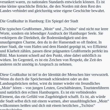
verankert waren, zu nationalen Standards entwickeln können. Es ist
eine kleine sprachliche Brücke, die den Norden mit dem Rest des
Landes verbindet und gleichzeitig seine eigene Geschichte bewahrt.
Die Grußkultur in Hamburg: Ein Spiegel der Stadt
Die typischen Grußformen „Moin“ und „Tschüss“ sind nicht nur leere
Worte, sondern ein lebendiger Ausdruck der Hamburger Seele. Sie
verkörpern die Direktheit, die Bodenständigkeit und den
unaufgeregten Charme, den du in der Hansestadt so oft findest. In
einer Stadt, die vom Hafen und dem Handel geprägt ist, wo Effizienz
und Klarheit zählen, passen diese prägnanten Grußformeln perfekt ins
Bild. Man kommt schnell auf den Punkt, ohne dabei unhöflich zu
wirken. Im Gegenteil, es ist ein Zeichen von Respekt, die Zeit des
anderen nicht unnötig in Anspruch zu nehmen.
Diese Grußkultur ist tief in der Identität der Menschen hier verwurzelt.
Wenn du durch die Speicherstadt schlenderst oder an den
Landungsbrücken stehst, wirst du immer wieder ein freundliches
„Moin“ hören – von jungen Leuten, Geschäftsleuten, Touristenführern
und natürlich den echten Hamburgern. Es ist ein verbindendes
Element, das ein Gefühl von Zugehörigkeit schafft. Es ist, als würde
die Stadt selbst dich mit einem warmen, aber unaufdringlichen „Moin“
willkommen heißen und dich mit einem herzlichen „Tschüss“
verabschieden.