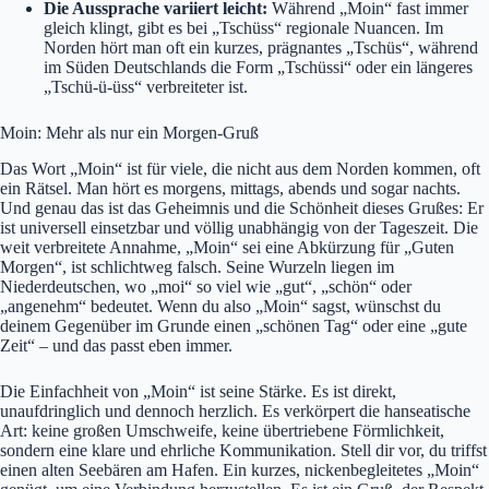
Die Aussprache variiert leicht:
Während „Moin“ fast immer
gleich klingt, gibt es bei „Tschüss“ regionale Nuancen. Im
Norden hört man oft ein kurzes, prägnantes „Tschüs“, während
im Süden Deutschlands die Form „Tschüssi“ oder ein längeres
„Tschü-ü-üss“ verbreiteter ist.
Moin: Mehr als nur ein Morgen-Gruß
Das Wort „Moin“ ist für viele, die nicht aus dem Norden kommen, oft
ein Rätsel. Man hört es morgens, mittags, abends und sogar nachts.
Und genau das ist das Geheimnis und die Schönheit dieses Grußes: Er
ist universell einsetzbar und völlig unabhängig von der Tageszeit. Die
weit verbreitete Annahme, „Moin“ sei eine Abkürzung für „Guten
Morgen“, ist schlichtweg falsch. Seine Wurzeln liegen im
Niederdeutschen, wo „moi“ so viel wie „gut“, „schön“ oder
„angenehm“ bedeutet. Wenn du also „Moin“ sagst, wünschst du
deinem Gegenüber im Grunde einen „schönen Tag“ oder eine „gute
Zeit“ – und das passt eben immer.
Die Einfachheit von „Moin“ ist seine Stärke. Es ist direkt,
unaufdringlich und dennoch herzlich. Es verkörpert die hanseatische
Art: keine großen Umschweife, keine übertriebene Förmlichkeit,
sondern eine klare und ehrliche Kommunikation. Stell dir vor, du triffst
einen alten Seebären am Hafen. Ein kurzes, nickenbegleitetes „Moin“