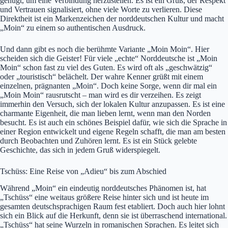
genügt, um eine Verbindung herzustellen. Es ist ein Gruß, der Respekt
und Vertrauen signalisiert, ohne viele Worte zu verlieren. Diese
Direktheit ist ein Markenzeichen der norddeutschen Kultur und macht
„Moin“ zu einem so authentischen Ausdruck.
Und dann gibt es noch die berühmte Variante „Moin Moin“. Hier
scheiden sich die Geister! Für viele „echte“ Norddeutsche ist „Moin
Moin“ schon fast zu viel des Guten. Es wird oft als „geschwätzig“
oder „touristisch“ belächelt. Der wahre Kenner grüßt mit einem
einzelnen, prägnanten „Moin“. Doch keine Sorge, wenn dir mal ein
„Moin Moin“ rausrutscht – man wird es dir verzeihen. Es zeigt
immerhin den Versuch, sich der lokalen Kultur anzupassen. Es ist eine
charmante Eigenheit, die man lieben lernt, wenn man den Norden
besucht. Es ist auch ein schönes Beispiel dafür, wie sich die Sprache in
einer Region entwickelt und eigene Regeln schafft, die man am besten
durch Beobachten und Zuhören lernt. Es ist ein Stück gelebte
Geschichte, das sich in jedem Gruß widerspiegelt.
Tschüss: Eine Reise von „Adieu“ bis zum Abschied
Während „Moin“ ein eindeutig norddeutsches Phänomen ist, hat
„Tschüss“ eine weitaus größere Reise hinter sich und ist heute im
gesamten deutschsprachigen Raum fest etabliert. Doch auch hier lohnt
sich ein Blick auf die Herkunft, denn sie ist überraschend international.
„Tschüss“ hat seine Wurzeln in romanischen Sprachen. Es leitet sich