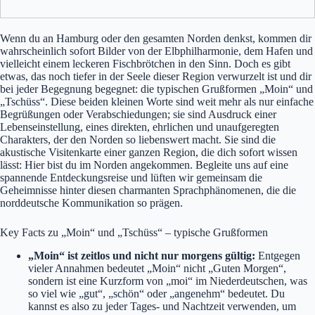
Wenn du an Hamburg oder den gesamten Norden denkst, kommen dir
wahrscheinlich sofort Bilder von der Elbphilharmonie, dem Hafen und
vielleicht einem leckeren Fischbrötchen in den Sinn. Doch es gibt
etwas, das noch tiefer in der Seele dieser Region verwurzelt ist und dir
bei jeder Begegnung begegnet: die typischen Grußformen „Moin“ und
„Tschüss“. Diese beiden kleinen Worte sind weit mehr als nur einfache
Begrüßungen oder Verabschiedungen; sie sind Ausdruck einer
Lebenseinstellung, eines direkten, ehrlichen und unaufgeregten
Charakters, der den Norden so liebenswert macht. Sie sind die
akustische Visitenkarte einer ganzen Region, die dich sofort wissen
lässt: Hier bist du im Norden angekommen. Begleite uns auf eine
spannende Entdeckungsreise und lüften wir gemeinsam die
Geheimnisse hinter diesen charmanten Sprachphänomenen, die die
norddeutsche Kommunikation so prägen.
Key Facts zu „Moin“ und „Tschüss“ – typische Grußformen
„Moin“ ist zeitlos und nicht nur morgens gültig:
Entgegen
vieler Annahmen bedeutet „Moin“ nicht „Guten Morgen“,
sondern ist eine Kurzform von „moi“ im Niederdeutschen, was
so viel wie „gut“, „schön“ oder „angenehm“ bedeutet. Du
kannst es also zu jeder Tages- und Nachtzeit verwenden, um