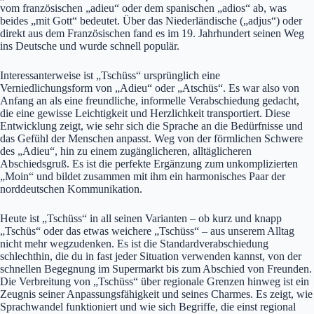
vom französischen „adieu“ oder dem spanischen „adios“ ab, was
beides „mit Gott“ bedeutet. Über das Niederländische („adjus“) oder
direkt aus dem Französischen fand es im 19. Jahrhundert seinen Weg
ins Deutsche und wurde schnell populär.
Interessanterweise ist „Tschüss“ ursprünglich eine
Verniedlichungsform von „Adieu“ oder „Atschüs“. Es war also von
Anfang an als eine freundliche, informelle Verabschiedung gedacht,
die eine gewisse Leichtigkeit und Herzlichkeit transportiert. Diese
Entwicklung zeigt, wie sehr sich die Sprache an die Bedürfnisse und
das Gefühl der Menschen anpasst. Weg von der förmlichen Schwere
des „Adieu“, hin zu einem zugänglicheren, alltäglicheren
Abschiedsgruß. Es ist die perfekte Ergänzung zum unkomplizierten
„Moin“ und bildet zusammen mit ihm ein harmonisches Paar der
norddeutschen Kommunikation.
Heute ist „Tschüss“ in all seinen Varianten – ob kurz und knapp
„Tschüs“ oder das etwas weichere „Tschüss“ – aus unserem Alltag
nicht mehr wegzudenken. Es ist die Standardverabschiedung
schlechthin, die du in fast jeder Situation verwenden kannst, von der
schnellen Begegnung im Supermarkt bis zum Abschied von Freunden.
Die Verbreitung von „Tschüss“ über regionale Grenzen hinweg ist ein
Zeugnis seiner Anpassungsfähigkeit und seines Charmes. Es zeigt, wie
Sprachwandel funktioniert und wie sich Begriffe, die einst regional