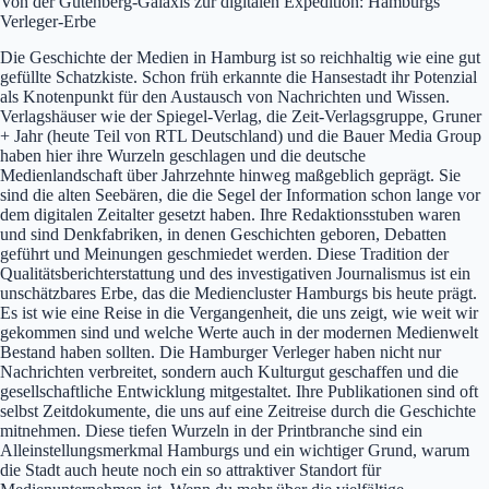
Von der Gutenberg-Galaxis zur digitalen Expedition: Hamburgs
Verleger-Erbe
Die Geschichte der Medien in Hamburg ist so reichhaltig wie eine gut
gefüllte Schatzkiste. Schon früh erkannte die Hansestadt ihr Potenzial
als Knotenpunkt für den Austausch von Nachrichten und Wissen.
Verlagshäuser wie der Spiegel-Verlag, die Zeit-Verlagsgruppe, Gruner
+ Jahr (heute Teil von RTL Deutschland) und die Bauer Media Group
haben hier ihre Wurzeln geschlagen und die deutsche
Medienlandschaft über Jahrzehnte hinweg maßgeblich geprägt. Sie
sind die alten Seebären, die die Segel der Information schon lange vor
dem digitalen Zeitalter gesetzt haben. Ihre Redaktionsstuben waren
und sind Denkfabriken, in denen Geschichten geboren, Debatten
geführt und Meinungen geschmiedet werden. Diese Tradition der
Qualitätsberichterstattung und des investigativen Journalismus ist ein
unschätzbares Erbe, das die Mediencluster Hamburgs bis heute prägt.
Es ist wie eine Reise in die Vergangenheit, die uns zeigt, wie weit wir
gekommen sind und welche Werte auch in der modernen Medienwelt
Bestand haben sollten. Die Hamburger Verleger haben nicht nur
Nachrichten verbreitet, sondern auch Kulturgut geschaffen und die
gesellschaftliche Entwicklung mitgestaltet. Ihre Publikationen sind oft
selbst Zeitdokumente, die uns auf eine Zeitreise durch die Geschichte
mitnehmen. Diese tiefen Wurzeln in der Printbranche sind ein
Alleinstellungsmerkmal Hamburgs und ein wichtiger Grund, warum
die Stadt auch heute noch ein so attraktiver Standort für