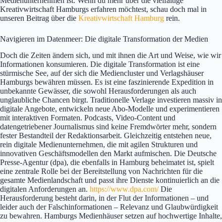
Medienunternehmen ist. Wenn du mehr über die vielfältige
Kreativwirtschaft Hamburgs erfahren möchtest, schau doch mal in
unseren Beitrag über die
Kreativwirtschaft Hamburg
rein.
Navigieren im Datenmeer: Die digitale Transformation der Medien
Doch die Zeiten ändern sich, und mit ihnen die Art und Weise, wie wir
Informationen konsumieren. Die digitale Transformation ist eine
stürmische See, auf der sich die Mediencluster und Verlagshäuser
Hamburgs bewähren müssen. Es ist eine faszinierende Expedition in
unbekannte Gewässer, die sowohl Herausforderungen als auch
unglaubliche Chancen birgt. Traditionelle Verlage investieren massiv in
digitale Angebote, entwickeln neue Abo-Modelle und experimentieren
mit interaktiven Formaten. Podcasts, Video-Content und
datengetriebener Journalismus sind keine Fremdwörter mehr, sondern
fester Bestandteil der Redaktionsarbeit. Gleichzeitig entstehen neue,
rein digitale Medienunternehmen, die mit agilen Strukturen und
innovativen Geschäftsmodellen den Markt aufmischen. Die Deutsche
Presse-Agentur (dpa), die ebenfalls in Hamburg beheimatet ist, spielt
eine zentrale Rolle bei der Bereitstellung von Nachrichten für die
gesamte Medienlandschaft und passt ihre Dienste kontinuierlich an die
digitalen Anforderungen an.
https://www.dpa.com/
Die
Herausforderung besteht darin, in der Flut der Informationen – und
leider auch der Falschinformationen – Relevanz und Glaubwürdigkeit
zu bewahren. Hamburgs Medienhäuser setzen auf hochwertige Inhalte,