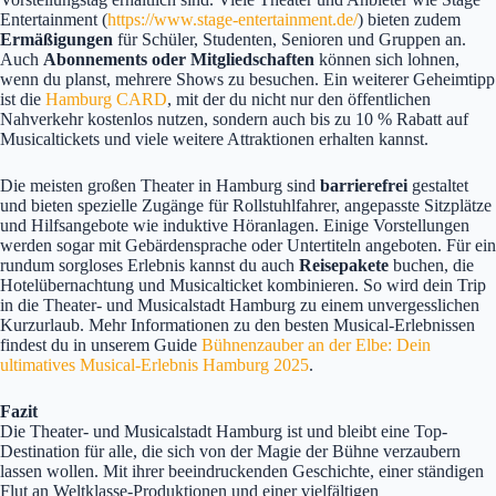
Entertainment (
https://www.stage-entertainment.de/
) bieten zudem
Ermäßigungen
für Schüler, Studenten, Senioren und Gruppen an.
Auch
Abonnements oder Mitgliedschaften
können sich lohnen,
wenn du planst, mehrere Shows zu besuchen. Ein weiterer Geheimtipp
ist die
Hamburg CARD
, mit der du nicht nur den öffentlichen
Nahverkehr kostenlos nutzen, sondern auch bis zu 10 % Rabatt auf
Musicaltickets und viele weitere Attraktionen erhalten kannst.
Die meisten großen Theater in Hamburg sind
barrierefrei
gestaltet
und bieten spezielle Zugänge für Rollstuhlfahrer, angepasste Sitzplätze
und Hilfsangebote wie induktive Höranlagen. Einige Vorstellungen
werden sogar mit Gebärdensprache oder Untertiteln angeboten. Für ein
rundum sorgloses Erlebnis kannst du auch
Reisepakete
buchen, die
Hotelübernachtung und Musicalticket kombinieren. So wird dein Trip
in die Theater- und Musicalstadt Hamburg zu einem unvergesslichen
Kurzurlaub. Mehr Informationen zu den besten Musical-Erlebnissen
findest du in unserem Guide
Bühnenzauber an der Elbe: Dein
ultimatives Musical-Erlebnis Hamburg 2025
.
Fazit
Die Theater- und Musicalstadt Hamburg ist und bleibt eine Top-
Destination für alle, die sich von der Magie der Bühne verzaubern
lassen wollen. Mit ihrer beeindruckenden Geschichte, einer ständigen
Flut an Weltklasse-Produktionen und einer vielfältigen