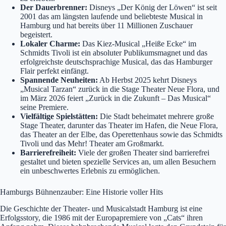
Der Dauerbrenner:
Disneys „Der König der Löwen“ ist seit
2001 das am längsten laufende und beliebteste Musical in
Hamburg und hat bereits über 11 Millionen Zuschauer
begeistert.
Lokaler Charme:
Das Kiez-Musical „Heiße Ecke“ im
Schmidts Tivoli ist ein absoluter Publikumsmagnet und das
erfolgreichste deutschsprachige Musical, das das Hamburger
Flair perfekt einfängt.
Spannende Neuheiten:
Ab Herbst 2025 kehrt Disneys
„Musical Tarzan“ zurück in die Stage Theater Neue Flora, und
im März 2026 feiert „Zurück in die Zukunft – Das Musical“
seine Premiere.
Vielfältige Spielstätten:
Die Stadt beheimatet mehrere große
Stage Theater, darunter das Theater im Hafen, die Neue Flora,
das Theater an der Elbe, das Operettenhaus sowie das Schmidts
Tivoli und das Mehr! Theater am Großmarkt.
Barrierefreiheit:
Viele der großen Theater sind barrierefrei
gestaltet und bieten spezielle Services an, um allen Besuchern
ein unbeschwertes Erlebnis zu ermöglichen.
Hamburgs Bühnenzauber: Eine Historie voller Hits
Die Geschichte der Theater- und Musicalstadt Hamburg ist eine
Erfolgsstory, die 1986 mit der Europapremiere von „Cats“ ihren