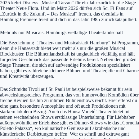
2025 kehrt Disneys „Musical Tarzan“ für ein Jahr zurück in die Stage
Theater Neue Flora. Und im März 2026 dürfen sich Sci-Fi-Fans auf
„Zurück in die Zukunft – Das Musical“ freuen, das ebenfalls in
Hamburg Premiere feiert und dich in das Jahr 1985 zurückkatapultiert.
Mehr als nur Musicals: Hamburgs vielfältige Theaterlandschaft
Die Bezeichnung „Theater- und Musicalstadt Hamburg“ ist Programm,
denn die Hansestadt bietet weit mehr als nur die großen Musical-
Blockbuster. Die Bühnenlandschaft ist unglaublich vielfältig und hält
für jeden Geschmack das passende Erlebnis bereit. Neben den großen
Stage Theatern, die sich auf aufwendige Produktionen spezialisiert
haben, gibt es zahlreiche kleinere Bühnen und Theater, die mit Charme
und Kreativität überzeugen.
Das Schmidts Tivoli auf St. Pauli ist beispielsweise bekannt für sein
abwechslungsreiches Programm, das von humorvollen Komödien über
freche Revuen bis hin zu intimen Bühnenshows reicht. Hier erlebst du
eine ganz besondere Atmosphäre und oft auch Produktionen mit
starkem lokalem Bezug. Auch das Hansa Varieté Theater bietet mit
seinen wechselnden Shows erstklassige Unterhaltung. Für Liebhaber
außergewöhnlicher Erlebnisse gibt es Dinner-Shows wie das „Cornelia
Poletto Palazzo“, wo kulinarische Genüsse auf akrobatische und
künstlerische Darbietungen treffen. Wer es schrill und extravagant