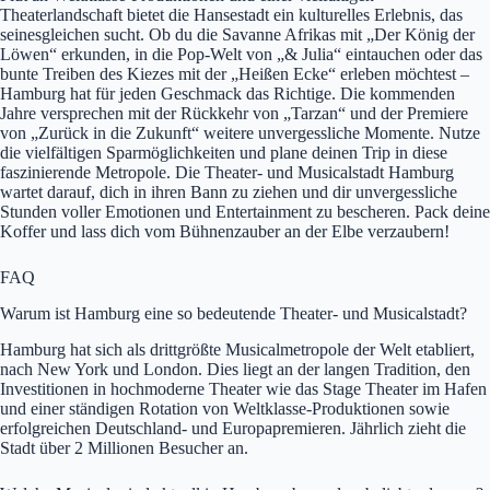
Theaterlandschaft bietet die Hansestadt ein kulturelles Erlebnis, das
seinesgleichen sucht. Ob du die Savanne Afrikas mit „Der König der
Löwen“ erkunden, in die Pop-Welt von „& Julia“ eintauchen oder das
bunte Treiben des Kiezes mit der „Heißen Ecke“ erleben möchtest –
Hamburg hat für jeden Geschmack das Richtige. Die kommenden
Jahre versprechen mit der Rückkehr von „Tarzan“ und der Premiere
von „Zurück in die Zukunft“ weitere unvergessliche Momente. Nutze
die vielfältigen Sparmöglichkeiten und plane deinen Trip in diese
faszinierende Metropole. Die Theater- und Musicalstadt Hamburg
wartet darauf, dich in ihren Bann zu ziehen und dir unvergessliche
Stunden voller Emotionen und Entertainment zu bescheren. Pack deine
Koffer und lass dich vom Bühnenzauber an der Elbe verzaubern!
FAQ
Warum ist Hamburg eine so bedeutende Theater- und Musicalstadt?
Hamburg hat sich als drittgrößte Musicalmetropole der Welt etabliert,
nach New York und London. Dies liegt an der langen Tradition, den
Investitionen in hochmoderne Theater wie das Stage Theater im Hafen
und einer ständigen Rotation von Weltklasse-Produktionen sowie
erfolgreichen Deutschland- und Europapremieren. Jährlich zieht die
Stadt über 2 Millionen Besucher an.