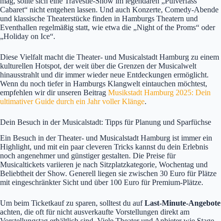
mag, sollte sich eine Travestie-Show im legendären „Pulverfass
Cabaret“ nicht entgehen lassen. Und auch Konzerte, Comedy-Abende
und klassische Theaterstücke finden in Hamburgs Theatern und
Eventhallen regelmäßig statt, wie etwa die „Night of the Proms“ oder
„Holiday on Ice“.
Diese Vielfalt macht die Theater- und Musicalstadt Hamburg zu einem
kulturellen Hotspot, der weit über die Grenzen der Musicalwelt
hinausstrahlt und dir immer wieder neue Entdeckungen ermöglicht.
Wenn du noch tiefer in Hamburgs Klangwelt eintauchen möchtest,
empfehlen wir dir unseren Beitrag
Musikstadt Hamburg 2025: Dein
ultimativer Guide durch ein Jahr voller Klänge
.
Dein Besuch in der Musicalstadt: Tipps für Planung und Sparfüchse
Ein Besuch in der Theater- und Musicalstadt Hamburg ist immer ein
Highlight, und mit ein paar cleveren Tricks kannst du dein Erlebnis
noch angenehmer und günstiger gestalten. Die Preise für
Musicaltickets variieren je nach Sitzplatzkategorie, Wochentag und
Beliebtheit der Show. Generell liegen sie zwischen 30 Euro für Plätze
mit eingeschränkter Sicht und über 100 Euro für Premium-Plätze.
Um beim Ticketkauf zu sparen, solltest du auf
Last-Minute-Angebote
achten, die oft für nicht ausverkaufte Vorstellungen direkt am
Vorstellungstag erhältlich sind. Viele Theater und Anbieter wie Stage