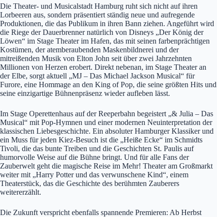
Die Theater- und Musicalstadt Hamburg ruht sich nicht auf ihren
Lorbeeren aus, sondern präsentiert ständig neue und aufregende
Produktionen, die das Publikum in ihren Bann ziehen. Angeführt wird
die Riege der Dauerbrenner natürlich von Disneys „Der König der
Löwen“ im Stage Theater im Hafen, das mit seinen farbenprächtigen
Kostümen, der atemberaubenden Maskenbildnerei und der
mitreißenden Musik von Elton John seit über zwei Jahrzehnten
Millionen von Herzen erobert. Direkt nebenan, im Stage Theater an
der Elbe, sorgt aktuell „MJ – Das Michael Jackson Musical“ für
Furore, eine Hommage an den King of Pop, die seine größten Hits und
seine einzigartige Bühnenpräsenz wieder aufleben lässt.
Im Stage Operettenhaus auf der Reeperbahn begeistert „& Julia – Das
Musical“ mit Pop-Hymnen und einer modernen Neuinterpretation der
klassischen Liebesgeschichte. Ein absoluter Hamburger Klassiker und
ein Muss für jeden Kiez-Besuch ist die „Heiße Ecke“ im Schmidts
Tivoli, die das bunte Treiben und die Geschichten St. Paulis auf
humorvolle Weise auf die Bühne bringt. Und für alle Fans der
Zauberwelt geht die magische Reise im Mehr! Theater am Großmarkt
weiter mit „Harry Potter und das verwunschene Kind“, einem
Theaterstück, das die Geschichte des berühmten Zauberers
weitererzählt.
Die Zukunft verspricht ebenfalls spannende Premieren: Ab Herbst