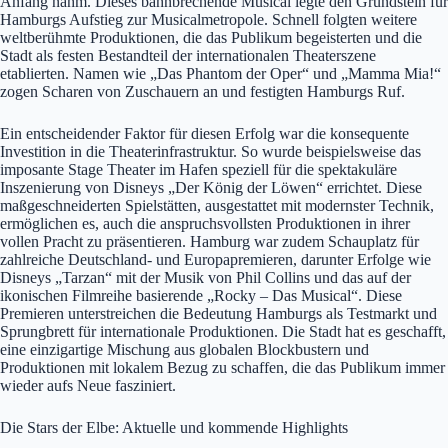
Anfang nahm. Dieses bahnbrechende Musical legte den Grundstein für
Hamburgs Aufstieg zur Musicalmetropole. Schnell folgten weitere
weltberühmte Produktionen, die das Publikum begeisterten und die
Stadt als festen Bestandteil der internationalen Theaterszene
etablierten. Namen wie „Das Phantom der Oper“ und „Mamma Mia!“
zogen Scharen von Zuschauern an und festigten Hamburgs Ruf.
Ein entscheidender Faktor für diesen Erfolg war die konsequente
Investition in die Theaterinfrastruktur. So wurde beispielsweise das
imposante Stage Theater im Hafen speziell für die spektakuläre
Inszenierung von Disneys „Der König der Löwen“ errichtet. Diese
maßgeschneiderten Spielstätten, ausgestattet mit modernster Technik,
ermöglichen es, auch die anspruchsvollsten Produktionen in ihrer
vollen Pracht zu präsentieren. Hamburg war zudem Schauplatz für
zahlreiche Deutschland- und Europapremieren, darunter Erfolge wie
Disneys „Tarzan“ mit der Musik von Phil Collins und das auf der
ikonischen Filmreihe basierende „Rocky – Das Musical“. Diese
Premieren unterstreichen die Bedeutung Hamburgs als Testmarkt und
Sprungbrett für internationale Produktionen. Die Stadt hat es geschafft,
eine einzigartige Mischung aus globalen Blockbustern und
Produktionen mit lokalem Bezug zu schaffen, die das Publikum immer
wieder aufs Neue fasziniert.
Die Stars der Elbe: Aktuelle und kommende Highlights