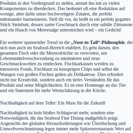
Produkts in den Vordergrund zu stellen, anstatt ihn mit zu vielen
Komponenten zu überdecken. Das bedeutet oft eine Reduktion auf
wenige, aber dafür umso hochwertigere Zutaten, die perfekt
miteinander harmonieren. Stell dir vor, du beißt in ein perfekt gegartes
Stück Steinbutt, dessen zarter Geschmack durch eine subtile Zitrusnote
und ein Hauch von Meeresalge unterstrichen wird – ein Gedicht!
Ein weiterer spannender Trend ist die
„Nose-to-Tail“-Philosophie
, die
sich nun auch im Seafood-Bereich etabliert. Es geht darum, den
gesamten Fisch oder die Meeresfrüchte zu verwerten, um
Lebensmittelverschwendung zu minimieren und neue
Geschmackswelten zu entdecken. Fischkarkassen werden zu
intensiven Fonds, Fischhaut zu knusprigen Chips und selbst die
Wangen von großen Fischen gelten als Delikatesse. Dies erfordert
nicht nur Kreativität, sondern auch ein tiefes Verständnis für das
Produkt und seine Möglichkeiten. Es ist eine Hommage an das Tier
und ein Statement für mehr Wertschätzung in der Küche.
Nachhaltigkeit auf dem Teller: Ein Muss für die Zukunft
Nachhaltigkeit ist kein bloßes Schlagwort mehr, sondern eine
Notwendigkeit, die das Seafood Fine Dining maßgeblich prägt.
Angesichts der globalen Herausforderungen wie Überfischung und
Umweltverschmutzung legen immer mehr Spitzenrestaurants Wert auf