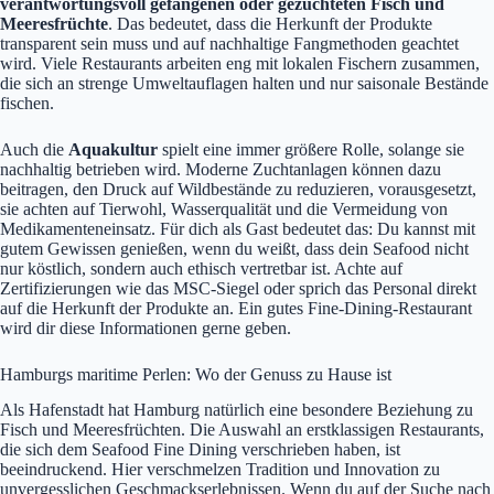
verantwortungsvoll gefangenen oder gezüchteten Fisch und
Meeresfrüchte
. Das bedeutet, dass die Herkunft der Produkte
transparent sein muss und auf nachhaltige Fangmethoden geachtet
wird. Viele Restaurants arbeiten eng mit lokalen Fischern zusammen,
die sich an strenge Umweltauflagen halten und nur saisonale Bestände
fischen.
Auch die
Aquakultur
spielt eine immer größere Rolle, solange sie
nachhaltig betrieben wird. Moderne Zuchtanlagen können dazu
beitragen, den Druck auf Wildbestände zu reduzieren, vorausgesetzt,
sie achten auf Tierwohl, Wasserqualität und die Vermeidung von
Medikamenteneinsatz. Für dich als Gast bedeutet das: Du kannst mit
gutem Gewissen genießen, wenn du weißt, dass dein Seafood nicht
nur köstlich, sondern auch ethisch vertretbar ist. Achte auf
Zertifizierungen wie das MSC-Siegel oder sprich das Personal direkt
auf die Herkunft der Produkte an. Ein gutes Fine-Dining-Restaurant
wird dir diese Informationen gerne geben.
Hamburgs maritime Perlen: Wo der Genuss zu Hause ist
Als Hafenstadt hat Hamburg natürlich eine besondere Beziehung zu
Fisch und Meeresfrüchten. Die Auswahl an erstklassigen Restaurants,
die sich dem Seafood Fine Dining verschrieben haben, ist
beeindruckend. Hier verschmelzen Tradition und Innovation zu
unvergesslichen Geschmackserlebnissen. Wenn du auf der Suche nach