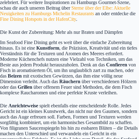
zelebriert. Für weitere Inspirationen zu Hamburgs Gourmet-Szene,
schau dir auch unseren Beitrag über
Sterne über der Elbe: Aktuelle
Neuigkeiten zu Hamburgs Michelin Restaurants
an oder entdecke die
Fine Dining Hotspots in der HafenCity
.
Die Kunst der Zubereitung: Mehr als nur Braten und Dämpfen
Im Seafood Fine Dining geht es weit über die einfache Zubereitung
hinaus. Es ist eine
Kunstform
, die Präzision, Kreativität und ein tiefes
Verständnis für die Texturen und Aromen des Meeres erfordert.
Moderne Küchenchefs nutzen eine Vielzahl von Techniken, um das
Beste aus jedem Produkt herauszuholen. Denk an das
Confieren
von
Fisch in aromatisiertem Öl, um ihn unglaublich zart zu machen, oder
das
Beizen
mit exotischen Gewürzen, das ihm eine völlig neue
Dimension verleiht. Auch das
Räuchern
über verschiedenen Hölzern
oder das
Grillen
über offenem Feuer sind Methoden, die dem Fisch
komplexe Raucharomen und eine perfekte Kruste verleihen.
Die
Anrichteweise
spielt ebenfalls eine entscheidende Rolle. Jedes
Gericht ist ein kleines Kunstwerk, das nicht nur den Gaumen, sondern
auch das Auge erfreuen soll. Farben, Formen und Texturen werden
sorgfältig kombiniert, um ein harmonisches Gesamtbild zu schaffen.
Von filigranen Saucenspiegeln bis hin zu essbaren Blüten – die Details
machen den Unterschied und verwandeln ein Gericht in ein