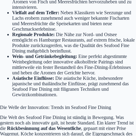
Aromen von Fisch und Meeresfrüchten hervorzuheben und zu
intensivieren.
Vielfalt auf dem Teller:
Neben Klassikern wie Seezunge und
Lachs erobern zunehmend auch weniger bekannte Fischarten
und Meeresfrüchte die Speisekarten und bieten neue
Geschmackserlebnisse.
Regionale Produkte:
Die Nähe zur Nord- und Ostsee
ermöglicht es Hamburger Restaurants, auf extrem frische, lokale
Produkte zurückzugreifen, was die Qualität des Seafood Fine
Dining maßgeblich beeinflusst.
Wein- und Getränkebegleitung:
Eine perfekt abgestimmte
Weinbegleitung oder innovative alkoholfreie Pairings sind
mittlerweile ein fester Bestandteil des Fine-Dining-Erlebnisses
und heben die Aromen der Gerichte hervor.
Asiatische Einflüsse:
Die asiatische Küche, insbesondere
japanische und thailändische Einflüsse, prägt zunehmend das
Seafood Fine Dining mit filigranen Techniken und
Gewürzkombinationen.
Die Welle der Innovation: Trends im Seafood Fine Dining
Die Welt des Seafood Fine Dining ist ständig in Bewegung. Was
gestern noch als innovativ galt, ist heute Standard. Ein klarer Trend ist
die
Rückbesinnung auf das Wesentliche
, gepaart mit einer Prise
Wagemut. Köche konzentrieren sich darauf, die Eigengeschmack des