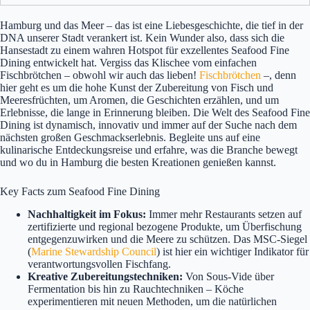
Hamburg und das Meer – das ist eine Liebesgeschichte, die tief in der
DNA unserer Stadt verankert ist. Kein Wunder also, dass sich die
Hansestadt zu einem wahren Hotspot für exzellentes Seafood Fine
Dining entwickelt hat. Vergiss das Klischee vom einfachen
Fischbrötchen – obwohl wir auch das lieben!
Fischbrötchen
–, denn
hier geht es um die hohe Kunst der Zubereitung von Fisch und
Meeresfrüchten, um Aromen, die Geschichten erzählen, und um
Erlebnisse, die lange in Erinnerung bleiben. Die Welt des Seafood Fine
Dining ist dynamisch, innovativ und immer auf der Suche nach dem
nächsten großen Geschmackserlebnis. Begleite uns auf eine
kulinarische Entdeckungsreise und erfahre, was die Branche bewegt
und wo du in Hamburg die besten Kreationen genießen kannst.
Key Facts zum Seafood Fine Dining
Nachhaltigkeit im Fokus:
Immer mehr Restaurants setzen auf
zertifizierte und regional bezogene Produkte, um Überfischung
entgegenzuwirken und die Meere zu schützen. Das MSC-Siegel
(
Marine Stewardship Council
) ist hier ein wichtiger Indikator für
verantwortungsvollen Fischfang.
Kreative Zubereitungstechniken:
Von Sous-Vide über
Fermentation bis hin zu Rauchtechniken – Köche
experimentieren mit neuen Methoden, um die natürlichen