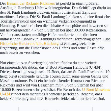
Der
Besuch der Rickmer Rickmers
ist perfekt in einen größeren
Ausflug in Hamburgs Hafenwelt integrierbar. Das Schiff liegt direkt an
den St. Pauli Landungsbrücken, einem pulsierenden Zentrum
maritimen Lebens. Die St. Pauli Landungsbrücken sind eine ikonische
Touristenattraktion und ein wichtiger Verkehrsknotenpunkt in
Hamburg. Besucher lieben die lebhafte Atmosphäre und bewerten sie
mit hervorragenden 4.7 von 5 Sternen bei über 30.000 Rezensionen.
Von hier aus starten unzählige Hafenrundfahrten, die dir einen
umfassenden Einblick in Hamburgs maritimen Herzschlag geben. Eine
Historische Hafenrundfahrt Hamburg
ist eine ausgezeichnete
Ergänzung, um die Dimensionen des Hafens und seine Geschichte
noch besser zu verstehen.
Nur einen kurzen Spaziergang entfernt findest du eine weitere
faszinierende Attraktion: das U-Boot Museum Hamburg (U-434).
Dieses ehemalige sowjetische U-Boot, das am St. Pauli Fischmarkt 10
liegt, bietet spannende geführte Touren durch seine engen Gänge und
Maschinenräume. Es ist ein beeindruckender Kontrast zur Rickmer
Rickmers und wird von Besuchern mit 4.5 von 5 Sternen bei über
10.000 Rezensionen sehr geschätzt. Ein Besuch des
U-Boot Museums
U-434
rundet dein maritimes Abenteuer perfekt ab. Beachte, dass
beide Schiffe aufgrund ihrer Bauweise leider nicht barrierefrei sind.