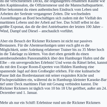
du die verschiedenen Decks, die originalgetreu erhaltenen Räume wie
den Kapitänssalon, die Offiziersmesse und die Mannschaftsquartiere.
Hier bekommst du einen authentischen Eindruck vom Leben und
Arbeiten der Seeleute vergangener Zeiten. Die wechselnden
Ausstellungen an Bord beschäftigen sich zudem mit der Vielfalt des
maritimen Lebens und der Arbeit auf See. Das Schiff selbst ist das
größte Exponat, das dir die drei Antriebsarten der letzten 100 Jahre –
Wind, Dampf und Diesel – anschaulich vorführt.
Aber ein Besuch der Rickmer Rickmers ist nicht nur passives
Bestaunen. Für die Abenteuerlustigen unter euch gibt es die
Möglichkeit, unter Anleitung erfahrener Trainer bis zu 35 Meter hoch
in die Takelage zu klettern. Von dort oben genießt du einen
atemberaubenden Panoramablick über den Hamburger Hafen und die
Elbe – ein unvergessliches Erlebnis! Und wenn du Rätsel liebst, kannst
du mit den Escape Room-Experten von Hidden Hamburg eine
spannende Jagd auf dem Großsegler erleben. Für eine kulinarische
Pause lädt das Bordrestaurant mit seiner exquisiten Küche und
Fischspezialitäten ein, während du in Hamburgs kleinster Karaoke-Bar
tief unter Deck maritimes Flair mit Gesang verbinden kannst. Die
Rickmer Rickmers ist täglich von 10 bis 18 Uhr geöffnet, außer am 24.
Dezember und 1. Januar.
Mehr als nur ein Schiff: Erlebnisse rund um die Rickmer Rickmers