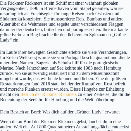
Die Rickmer Rickmers ist ein Schiff mit einer wahrhaft globalen
Vergangenheit. 1896 in Bremerhaven vom Stapel gelaufen, war sie
ursprünglich als Frachtsegler für lange Reisen nach Ostasien und
Südamerika konzipiert. Sie transportierte Reis, Bambus und andere
Güter über die Weltmeere und segelte unter verschiedenen Flaggen,
darunter der deutschen, britischen und portugiesischen. Ihre markante
grüne Farbe am Bug brachte ihr den liebevollen Spitznamen „Grüne
Lady“ ein.
Im Laufe ihrer bewegten Geschichte erlebte sie viele Veränderungen.
Im Ersten Weltkrieg wurde sie von Portugal beschlagnahmt und diente
unter dem Namen „Sagres“ als Schulschiff für die portugiesische
Marine. Nach Jahrzehnten auf See kehrte sie 1983 nach Hamburg
zurück, wo sie aufwendig restauriert und zu dem Museumsschiff
umgebaut wurde, das wir heute kennen und lieben. Eine der größten
Restaurierungen fand 2016 statt, bei der der Rumpf von Rost befreit
und morsche Planken ersetzt wurden. Diese Hingabe zur Erhaltung
macht den
Besuch der Rickmer Rickmers
zu einer Zeitreise, die dir die
Bedeutung der Seefahrt für Hamburg und die Welt näherbringt.
Dein Besuch an Bord: Was dich auf der „Grünen Lady“ erwartet
Wenn du an Bord der Rickmer Rickmers gehst, tauchst du in eine
andere Welt ein. Auf 800 Quadratmetern Ausstellungsfläche entdeckst