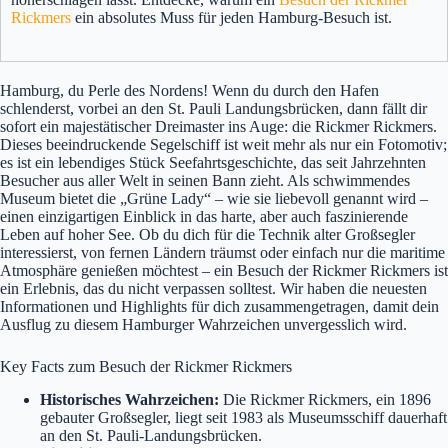
Rickmers
ein absolutes Muss für jeden Hamburg-Besuch ist.
Hamburg, du Perle des Nordens! Wenn du durch den Hafen
schlenderst, vorbei an den St. Pauli Landungsbrücken, dann fällt dir
sofort ein majestätischer Dreimaster ins Auge: die Rickmer Rickmers.
Dieses beeindruckende Segelschiff ist weit mehr als nur ein Fotomotiv;
es ist ein lebendiges Stück Seefahrtsgeschichte, das seit Jahrzehnten
Besucher aus aller Welt in seinen Bann zieht. Als schwimmendes
Museum bietet die „Grüne Lady“ – wie sie liebevoll genannt wird –
einen einzigartigen Einblick in das harte, aber auch faszinierende
Leben auf hoher See. Ob du dich für die Technik alter Großsegler
interessierst, von fernen Ländern träumst oder einfach nur die maritime
Atmosphäre genießen möchtest – ein Besuch der Rickmer Rickmers ist
ein Erlebnis, das du nicht verpassen solltest. Wir haben die neuesten
Informationen und Highlights für dich zusammengetragen, damit dein
Ausflug zu diesem Hamburger Wahrzeichen unvergesslich wird.
Key Facts zum Besuch der Rickmer Rickmers
Historisches Wahrzeichen:
Die Rickmer Rickmers, ein 1896
gebauter Großsegler, liegt seit 1983 als Museumsschiff dauerhaft
an den St. Pauli-Landungsbrücken.