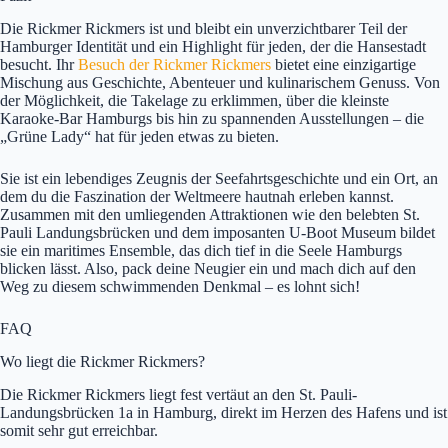
Die Rickmer Rickmers ist und bleibt ein unverzichtbarer Teil der
Hamburger Identität und ein Highlight für jeden, der die Hansestadt
besucht. Ihr
Besuch der Rickmer Rickmers
bietet eine einzigartige
Mischung aus Geschichte, Abenteuer und kulinarischem Genuss. Von
der Möglichkeit, die Takelage zu erklimmen, über die kleinste
Karaoke-Bar Hamburgs bis hin zu spannenden Ausstellungen – die
„Grüne Lady“ hat für jeden etwas zu bieten.
Sie ist ein lebendiges Zeugnis der Seefahrtsgeschichte und ein Ort, an
dem du die Faszination der Weltmeere hautnah erleben kannst.
Zusammen mit den umliegenden Attraktionen wie den belebten St.
Pauli Landungsbrücken und dem imposanten U-Boot Museum bildet
sie ein maritimes Ensemble, das dich tief in die Seele Hamburgs
blicken lässt. Also, pack deine Neugier ein und mach dich auf den
Weg zu diesem schwimmenden Denkmal – es lohnt sich!
FAQ
Wo liegt die Rickmer Rickmers?
Die Rickmer Rickmers liegt fest vertäut an den St. Pauli-
Landungsbrücken 1a in Hamburg, direkt im Herzen des Hafens und ist
somit sehr gut erreichbar.