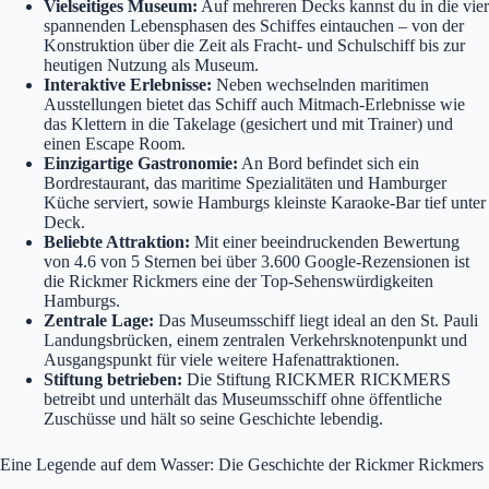
Vielseitiges Museum:
Auf mehreren Decks kannst du in die vier
spannenden Lebensphasen des Schiffes eintauchen – von der
Konstruktion über die Zeit als Fracht- und Schulschiff bis zur
heutigen Nutzung als Museum.
Interaktive Erlebnisse:
Neben wechselnden maritimen
Ausstellungen bietet das Schiff auch Mitmach-Erlebnisse wie
das Klettern in die Takelage (gesichert und mit Trainer) und
einen Escape Room.
Einzigartige Gastronomie:
An Bord befindet sich ein
Bordrestaurant, das maritime Spezialitäten und Hamburger
Küche serviert, sowie Hamburgs kleinste Karaoke-Bar tief unter
Deck.
Beliebte Attraktion:
Mit einer beeindruckenden Bewertung
von 4.6 von 5 Sternen bei über 3.600 Google-Rezensionen ist
die Rickmer Rickmers eine der Top-Sehenswürdigkeiten
Hamburgs.
Zentrale Lage:
Das Museumsschiff liegt ideal an den St. Pauli
Landungsbrücken, einem zentralen Verkehrsknotenpunkt und
Ausgangspunkt für viele weitere Hafenattraktionen.
Stiftung betrieben:
Die Stiftung RICKMER RICKMERS
betreibt und unterhält das Museumsschiff ohne öffentliche
Zuschüsse und hält so seine Geschichte lebendig.
Eine Legende auf dem Wasser: Die Geschichte der Rickmer Rickmers