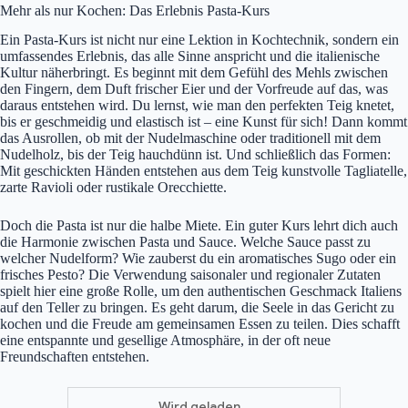
Mehr als nur Kochen: Das Erlebnis Pasta-Kurs
Ein Pasta-Kurs ist nicht nur eine Lektion in Kochtechnik, sondern ein
umfassendes Erlebnis, das alle Sinne anspricht und die italienische
Kultur näherbringt. Es beginnt mit dem Gefühl des Mehls zwischen
den Fingern, dem Duft frischer Eier und der Vorfreude auf das, was
daraus entstehen wird. Du lernst, wie man den perfekten Teig knetet,
bis er geschmeidig und elastisch ist – eine Kunst für sich! Dann kommt
das Ausrollen, ob mit der Nudelmaschine oder traditionell mit dem
Nudelholz, bis der Teig hauchdünn ist. Und schließlich das Formen:
Mit geschickten Händen entstehen aus dem Teig kunstvolle Tagliatelle,
zarte Ravioli oder rustikale Orecchiette.
Doch die Pasta ist nur die halbe Miete. Ein guter Kurs lehrt dich auch
die Harmonie zwischen Pasta und Sauce. Welche Sauce passt zu
welcher Nudelform? Wie zauberst du ein aromatisches Sugo oder ein
frisches Pesto? Die Verwendung saisonaler und regionaler Zutaten
spielt hier eine große Rolle, um den authentischen Geschmack Italiens
auf den Teller zu bringen. Es geht darum, die Seele in das Gericht zu
kochen und die Freude am gemeinsamen Essen zu teilen. Dies schafft
eine entspannte und gesellige Atmosphäre, in der oft neue
Freundschaften entstehen.