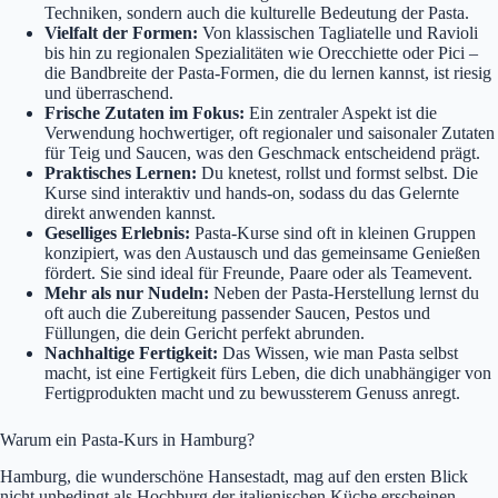
Techniken, sondern auch die kulturelle Bedeutung der Pasta.
Vielfalt der Formen:
Von klassischen Tagliatelle und Ravioli
bis hin zu regionalen Spezialitäten wie Orecchiette oder Pici –
die Bandbreite der Pasta-Formen, die du lernen kannst, ist riesig
und überraschend.
Frische Zutaten im Fokus:
Ein zentraler Aspekt ist die
Verwendung hochwertiger, oft regionaler und saisonaler Zutaten
für Teig und Saucen, was den Geschmack entscheidend prägt.
Praktisches Lernen:
Du knetest, rollst und formst selbst. Die
Kurse sind interaktiv und hands-on, sodass du das Gelernte
direkt anwenden kannst.
Geselliges Erlebnis:
Pasta-Kurse sind oft in kleinen Gruppen
konzipiert, was den Austausch und das gemeinsame Genießen
fördert. Sie sind ideal für Freunde, Paare oder als Teamevent.
Mehr als nur Nudeln:
Neben der Pasta-Herstellung lernst du
oft auch die Zubereitung passender Saucen, Pestos und
Füllungen, die dein Gericht perfekt abrunden.
Nachhaltige Fertigkeit:
Das Wissen, wie man Pasta selbst
macht, ist eine Fertigkeit fürs Leben, die dich unabhängiger von
Fertigprodukten macht und zu bewussterem Genuss anregt.
Warum ein Pasta-Kurs in Hamburg?
Hamburg, die wunderschöne Hansestadt, mag auf den ersten Blick
nicht unbedingt als Hochburg der italienischen Küche erscheinen.