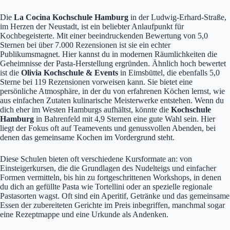
Die
La Cocina Kochschule Hamburg
in der Ludwig-Erhard-Straße,
im Herzen der Neustadt, ist ein beliebter Anlaufpunkt für
Kochbegeisterte. Mit einer beeindruckenden Bewertung von 5,0
Sternen bei über 7.000 Rezensionen ist sie ein echter
Publikumsmagnet. Hier kannst du in modernen Räumlichkeiten die
Geheimnisse der Pasta-Herstellung ergründen. Ähnlich hoch bewertet
ist die
Olivia Kochschule & Events
in Eimsbüttel, die ebenfalls 5,0
Sterne bei 119 Rezensionen vorweisen kann. Sie bietet eine
persönliche Atmosphäre, in der du von erfahrenen Köchen lernst, wie
aus einfachen Zutaten kulinarische Meisterwerke entstehen. Wenn du
dich eher im Westen Hamburgs aufhältst, könnte die
Kochschule
Hamburg
in Bahrenfeld mit 4,9 Sternen eine gute Wahl sein. Hier
liegt der Fokus oft auf Teamevents und genussvollen Abenden, bei
denen das gemeinsame Kochen im Vordergrund steht.
Diese Schulen bieten oft verschiedene Kursformate an: von
Einsteigerkursen, die die Grundlagen des Nudelteigs und einfacher
Formen vermitteln, bis hin zu fortgeschrittenen Workshops, in denen
du dich an gefüllte Pasta wie Tortellini oder an spezielle regionale
Pastasorten wagst. Oft sind ein Aperitif, Getränke und das gemeinsame
Essen der zubereiteten Gerichte im Preis inbegriffen, manchmal sogar
eine Rezeptmappe und eine Urkunde als Andenken.