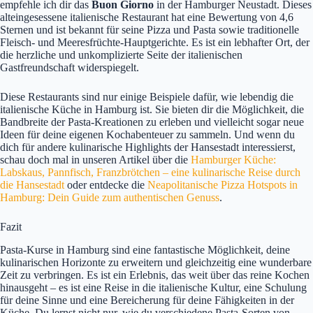
empfehle ich dir das
Buon Giorno
in der Hamburger Neustadt. Dieses
alteingesessene italienische Restaurant hat eine Bewertung von 4,6
Sternen und ist bekannt für seine Pizza und Pasta sowie traditionelle
Fleisch- und Meeresfrüchte-Hauptgerichte. Es ist ein lebhafter Ort, der
die herzliche und unkomplizierte Seite der italienischen
Gastfreundschaft widerspiegelt.
Diese Restaurants sind nur einige Beispiele dafür, wie lebendig die
italienische Küche in Hamburg ist. Sie bieten dir die Möglichkeit, die
Bandbreite der Pasta-Kreationen zu erleben und vielleicht sogar neue
Ideen für deine eigenen Kochabenteuer zu sammeln. Und wenn du
dich für andere kulinarische Highlights der Hansestadt interessierst,
schau doch mal in unseren Artikel über die
Hamburger Küche:
Labskaus, Pannfisch, Franzbrötchen – eine kulinarische Reise durch
die Hansestadt
oder entdecke die
Neapolitanische Pizza Hotspots in
Hamburg: Dein Guide zum authentischen Genuss
.
Fazit
Pasta-Kurse in Hamburg sind eine fantastische Möglichkeit, deine
kulinarischen Horizonte zu erweitern und gleichzeitig eine wunderbare
Zeit zu verbringen. Es ist ein Erlebnis, das weit über das reine Kochen
hinausgeht – es ist eine Reise in die italienische Kultur, eine Schulung
für deine Sinne und eine Bereicherung für deine Fähigkeiten in der
Küche. Du lernst nicht nur, wie du verschiedene Pasta-Sorten von