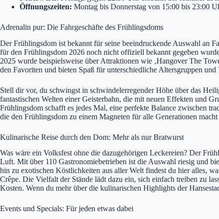
Öffnungszeiten:
Montag bis Donnerstag von 15:00 bis 23:00 Uh
Adrenalin pur: Die Fahrgeschäfte des Frühlingsdoms
Der Frühlingsdom ist bekannt für seine beeindruckende Auswahl an Fa
für den Frühlingsdom 2026 noch nicht offiziell bekannt gegeben wurde
2025 wurde beispielsweise über Attraktionen wie ‚Hangover The Tower
den Favoriten und bieten Spaß für unterschiedliche Altersgruppen und 
Stell dir vor, du schwingst in schwindelerregender Höhe über das Heili
fantastischen Welten einer Geisterbahn, die mit neuen Effekten und Gr
Frühlingsdom schafft es jedes Mal, eine perfekte Balance zwischen tra
die den Frühlingsdom zu einem Magneten für alle Generationen macht un
Kulinarische Reise durch den Dom: Mehr als nur Bratwurst
Was wäre ein Volksfest ohne die dazugehörigen Leckereien? Der Frühlin
Luft. Mit über 110 Gastronomiebetrieben ist die Auswahl riesig und bie
hin zu exotischen Köstlichkeiten aus aller Welt findest du hier alles, 
Crêpe. Die Vielfalt der Stände lädt dazu ein, sich einfach treiben zu
Kosten. Wenn du mehr über die kulinarischen Highlights der Hansestad
Events und Specials: Für jeden etwas dabei