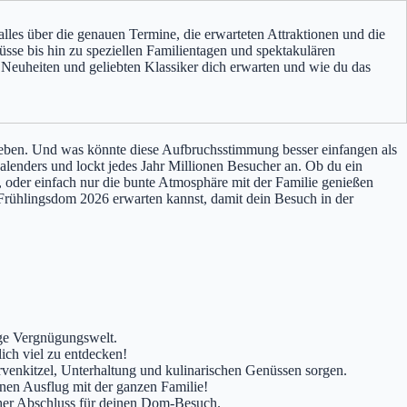
lles über die genauen Termine, die erwarteten Attraktionen und die
üsse bis hin zu speziellen Familientagen und spektakulären
Neuheiten und geliebten Klassiker dich erwarten und wie du das
Leben. Und was könnte diese Aufbruchsstimmung besser einfangen als
alenders und lockt jedes Jahr Millionen Besucher an. Ob du ein
, oder einfach nur die bunte Atmosphäre mit der Familie genießen
m Frühlingsdom 2026 erwarten kannst, damit dein Besuch in der
ige Vergnügungswelt.
ich viel zu entdecken!
rvenkitzel, Unterhaltung und kulinarischen Genüssen sorgen.
inen Ausflug mit der ganzen Familie!
cher Abschluss für deinen Dom-Besuch.