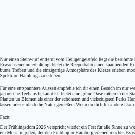
Nur einen Steinwurf entfernt vom Heiligengeistfeld liegt die berühmt
Erwachsenenunterhaltung, bietet die Reeperbahn einen spannenden Kont
bunte Treiben und die einzigartige Atmosphäre des Kiezes erleben mö
Spektrum Hamburgs zu erleben.
Für eine entspanntere Auszeit empfehle ich dir einen Besuch im nur w
japanische Teehaus bekannt ist, bietet eine grüne Oase mitten in der
Planten un Blomen als einer der schönsten und vielseitigsten Parks H
lassen oder einfach die Natur genießen. Wenn du dich für andere Dom-
Fazit
Der Frühlingsdom 2026 verspricht wieder ein Fest für alle Sinne zu we
ein Muss für jeden, der den Frühling in Hamburg erleben möchte. Es i