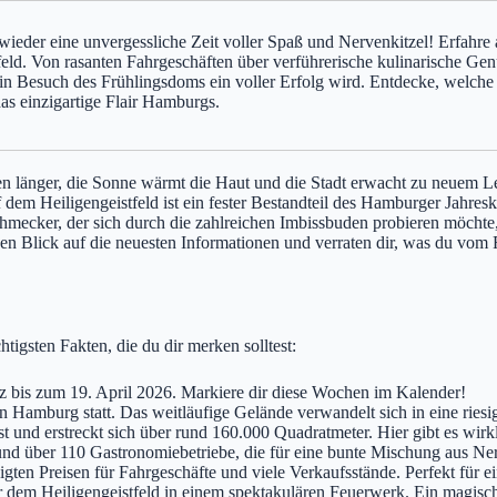
eder eine unvergessliche Zeit voller Spaß und Nervenkitzel! Erfahre a
tfeld. Von rasanten Fahrgeschäften über verführerische kulinarische Gen
n Besuch des Frühlingsdoms ein voller Erfolg wird. Entdecke, welche 
as einzigartige Flair Hamburgs.
en länger, die Sonne wärmt die Haut und die Stadt erwacht zu neuem 
em Heiligengeistfeld ist ein fester Bestandteil des Hamburger Jahresk
schmecker, der sich durch die zahlreichen Imbissbuden probieren möchte
inen Blick auf die neuesten Informationen und verraten dir, was du vo
tigsten Fakten, die du dir merken solltest:
 bis zum 19. April 2026. Markiere dir diese Wochen im Kalender!
n Hamburg statt. Das weitläufige Gelände verwandelt sich in eine ries
 und erstreckt sich über rund 160.000 Quadratmeter. Hier gibt es wirkl
und über 110 Gastronomiebetriebe, die für eine bunte Mischung aus Ne
ten Preisen für Fahrgeschäfte und viele Verkaufsstände. Perfekt für e
r dem Heiligengeistfeld in einem spektakulären Feuerwerk. Ein magis