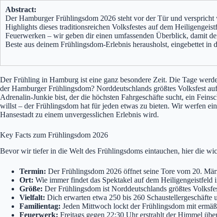
Abstract:
Der Hamburger Frühlingsdom 2026 steht vor der Tür und verspricht wi
Highlights dieses traditionsreichen Volksfestes auf dem Heiligengeis
Feuerwerken – wir geben dir einen umfassenden Überblick, damit dei
Beste aus deinem Frühlingsdom-Erlebnis herausholst, eingebettet in d
Der Frühling in Hamburg ist eine ganz besondere Zeit. Die Tage werd
der Hamburger Frühlingsdom? Norddeutschlands größtes Volksfest auf d
Adrenalin-Junkie bist, der die höchsten Fahrgeschäfte sucht, ein Fein
willst – der Frühlingsdom hat für jeden etwas zu bieten. Wir werfen e
Hansestadt zu einem unvergesslichen Erlebnis wird.
Key Facts zum Frühlingsdom 2026
Bevor wir tiefer in die Welt des Frühlingsdoms eintauchen, hier die wich
Termin:
Der Frühlingsdom 2026 öffnet seine Tore vom 20. März
Ort:
Wie immer findet das Spektakel auf dem Heiligengeistfeld i
Größe:
Der Frühlingsdom ist Norddeutschlands größtes Volksfest
Vielfalt:
Dich erwarten etwa 250 bis 260 Schaustellergeschäfte 
Familientag:
Jeden Mittwoch lockt der Frühlingsdom mit ermäßig
Feuerwerk:
Freitags gegen 22:30 Uhr erstrahlt der Himmel übe