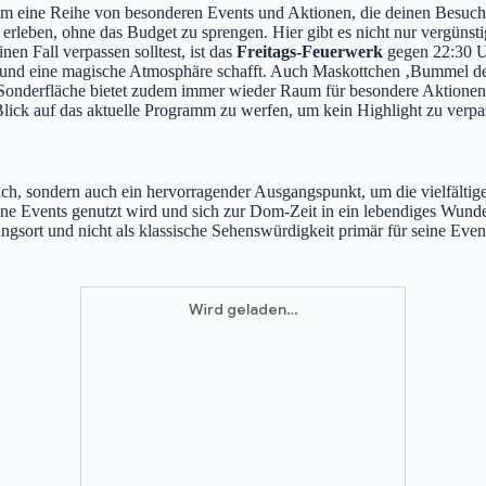
om eine Reihe von besonderen Events und Aktionen, die deinen Besuc
rleben, ohne das Budget zu sprengen. Hier gibt es nicht nur vergünstig
en Fall verpassen solltest, ist das
Freitags-Feuerwerk
gegen 22:30 Uh
lt und eine magische Atmosphäre schafft. Auch Maskottchen ‚Bummel d
 Sonderfläche bietet zudem immer wieder Raum für besondere Aktionen
lick auf das aktuelle Programm zu werfen, um kein Highlight zu verpa
sich, sondern auch ein hervorragender Ausgangspunkt, um die vielfältig
dene Events genutzt wird und sich zur Dom-Zeit in ein lebendiges Wund
ungsort und nicht als klassische Sehenswürdigkeit primär für seine Eve