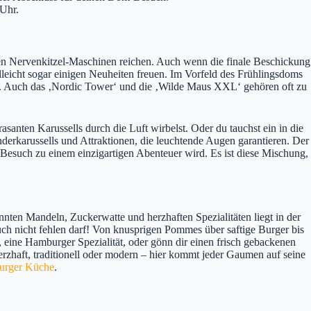
 Uhr.
nen Nervenkitzel-Maschinen reichen. Auch wenn die finale Beschickung
leicht sogar einigen Neuheiten freuen. Im Vorfeld des Frühlingsdoms
en. Auch das ‚Nordic Tower‘ und die ‚Wilde Maus XXL‘ gehören oft zu
santen Karussells durch die Luft wirbelst. Oder du tauchst ein in die
nderkarussells und Attraktionen, die leuchtende Augen garantieren. Der
 Besuch zu einem einzigartigen Abenteuer wird. Es ist diese Mischung,
nten Mandeln, Zuckerwatte und herzhaften Spezialitäten liegt in der
auch nicht fehlen darf! Von knusprigen Pommes über saftige Burger bis
n, eine Hamburger Spezialität, oder gönn dir einen frisch gebackenen
erzhaft, traditionell oder modern – hier kommt jeder Gaumen auf seine
rger Küche
.