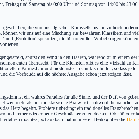
r, Freitag und Samstag bis 0:00 Uhr und Sonntag von 14:00 bis 23:00
hrgeschäften, die von nostalgischen Karussells bis hin zu hochmoder
, können wir uns auf eine Mischung aus bewährten Klassikern und viel
‘ und ‚Evolution‘ spekuliert, die für ordentlich Wirbel sorgen könnt
Vorlieben.
gengeistfeld, spürst den Wind in den Haaren, während du in einem der ra
uselmomenten überrascht. Für die Kleinsten gibt es eine Vielzahl an Ki
ditionellem Kirmesflair und modernster Technik zu finden, sodass jeder
d die Vorfreude auf die nächste Ausgabe schon jetzt steigen lässt.
gsdom ist ein wahres Paradies für alle Sinne, und der Duft von gebran
tet weit mehr als nur die klassische Bratwurst – obwohl die natürlich 
was das Herz begehrt. Probiere unbedingt ein traditionelles Franzbrötche
 lassen und immer wieder neue Geschmäcker zu entdecken. Ob süß oder h
t erfahren möchtest, schau doch mal in unseren Beitrag über die
Hambu