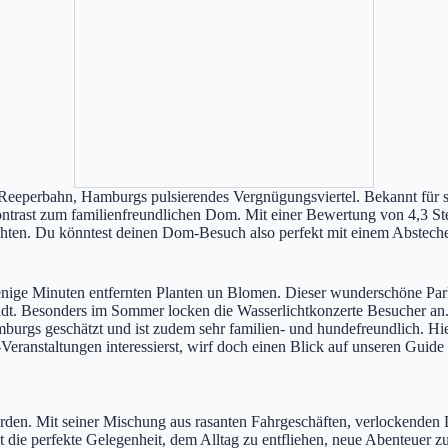
e Reeperbahn, Hamburgs pulsierendes Vergnügungsviertel. Bekannt für 
rast zum familienfreundlichen Dom. Mit einer Bewertung von 4,3 Sterne
chten. Du könntest deinen Dom-Besuch also perfekt mit einem Absteche
enige Minuten entfernten Planten un Blomen. Dieser wunderschöne Park,
 Stadt. Besonders im Sommer locken die Wasserlichtkonzerte Besucher 
amburgs geschätzt und ist zudem sehr familien- und hundefreundlich. H
Veranstaltungen interessierst, wirf doch einen Blick auf unseren Guid
rden. Mit seiner Mischung aus rasanten Fahrgeschäften, verlockenden D
st die perfekte Gelegenheit, dem Alltag zu entfliehen, neue Abenteuer