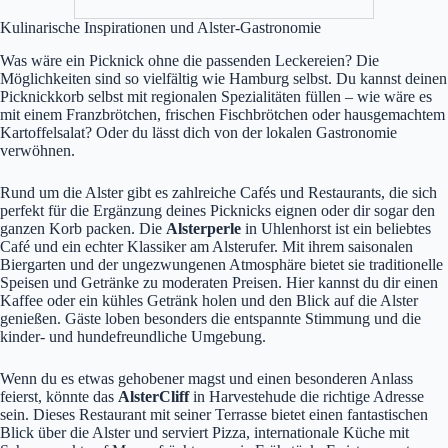
Kulinarische Inspirationen und Alster-Gastronomie
Was wäre ein Picknick ohne die passenden Leckereien? Die
Möglichkeiten sind so vielfältig wie Hamburg selbst. Du kannst deinen
Picknickkorb selbst mit regionalen Spezialitäten füllen – wie wäre es
mit einem Franzbrötchen, frischen Fischbrötchen oder hausgemachtem
Kartoffelsalat? Oder du lässt dich von der lokalen Gastronomie
verwöhnen.
Rund um die Alster gibt es zahlreiche Cafés und Restaurants, die sich
perfekt für die Ergänzung deines Picknicks eignen oder dir sogar den
ganzen Korb packen. Die
Alsterperle
in Uhlenhorst ist ein beliebtes
Café und ein echter Klassiker am Alsterufer. Mit ihrem saisonalen
Biergarten und der ungezwungenen Atmosphäre bietet sie traditionelle
Speisen und Getränke zu moderaten Preisen. Hier kannst du dir einen
Kaffee oder ein kühles Getränk holen und den Blick auf die Alster
genießen. Gäste loben besonders die entspannte Stimmung und die
kinder- und hundefreundliche Umgebung.
Wenn du es etwas gehobener magst und einen besonderen Anlass
feierst, könnte das
AlsterCliff
in Harvestehude die richtige Adresse
sein. Dieses Restaurant mit seiner Terrasse bietet einen fantastischen
Blick über die Alster und serviert Pizza, internationale Küche mit