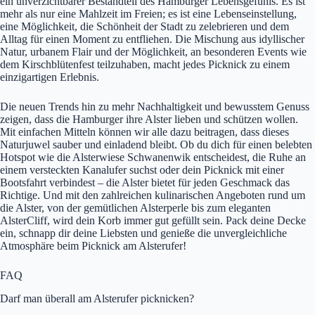
ein unverzichtbarer Bestandteil des Hamburger Lebensgefühls. Es ist
mehr als nur eine Mahlzeit im Freien; es ist eine Lebenseinstellung,
eine Möglichkeit, die Schönheit der Stadt zu zelebrieren und dem
Alltag für einen Moment zu entfliehen. Die Mischung aus idyllischer
Natur, urbanem Flair und der Möglichkeit, an besonderen Events wie
dem Kirschblütenfest teilzuhaben, macht jedes Picknick zu einem
einzigartigen Erlebnis.
Die neuen Trends hin zu mehr Nachhaltigkeit und bewusstem Genuss
zeigen, dass die Hamburger ihre Alster lieben und schützen wollen.
Mit einfachen Mitteln können wir alle dazu beitragen, dass dieses
Naturjuwel sauber und einladend bleibt. Ob du dich für einen belebten
Hotspot wie die Alsterwiese Schwanenwik entscheidest, die Ruhe an
einem versteckten Kanalufer suchst oder dein Picknick mit einer
Bootsfahrt verbindest – die Alster bietet für jeden Geschmack das
Richtige. Und mit den zahlreichen kulinarischen Angeboten rund um
die Alster, von der gemütlichen Alsterperle bis zum eleganten
AlsterCliff, wird dein Korb immer gut gefüllt sein. Pack deine Decke
ein, schnapp dir deine Liebsten und genieße die unvergleichliche
Atmosphäre beim Picknick am Alsterufer!
FAQ
Darf man überall am Alsterufer picknicken?