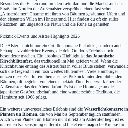
Besonders die Ecken rund um den Leinpfad und die Maria-Louisen-
Straße im Norden der Außenalster versprühen einen fast schon
„Amsterdamer“ Charme mit ihren von Bäumen gesäumten Ufern und
den eleganten Villen im Hintergrund. Hier findest du oft ein stilles
Plätzchen, um ungestört die Natur und die Ruhe zu genießen.
Picknick-Events und Alster-Highlights 2026
Die Alster ist nicht nur ein Ort für spontane Picknicks, sondern auch
Schauplatz zahlreicher Events, die dein Outdoor-Erlebnis noch
besonderer machen. Ein absolutes Highlight ist das
Japanische
Kirschblütenfest
, das traditionell im Mai gefeiert wird. Wenn die
Kirschbäume entlang des Alsterufers in voller Blüte stehen, verwandelt
sich die Gegend in ein rosa-weißes Blütenmeer. Viele Hamburger
nutzen diese Zeit für ein thematisches Picknick unter den blühenden
Bäumen, oft begleitet von einem spektakulären Feuerwerk über der
Außenalster, das den Abend krönt. Es ist eine Hommage an die
japanische Gastfreundschaft und eine wunderschöne Tradition, die
Hamburg seit 1968 pflegt.
Ein weiteres unvergessliches Erlebnis sind die
Wasserlichtkonzerte in
Planten un Blomen
, die von Mai bis September täglich stattfinden.
Auch wenn Planten un Blomen nicht direkt am Alsterufer liegt, ist es
nur einen Katzensprung entfernt und bietet eine magische Kulisse für