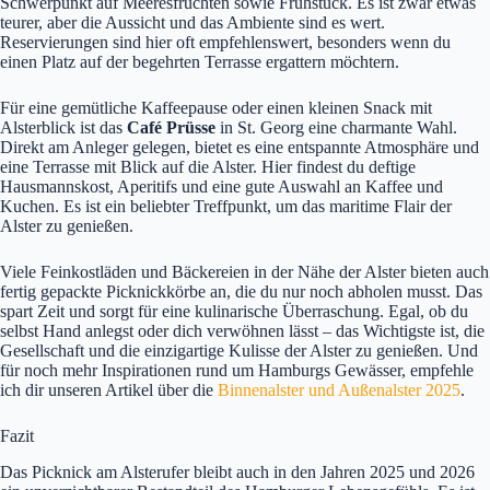
Schwerpunkt auf Meeresfrüchten sowie Frühstück. Es ist zwar etwas
teurer, aber die Aussicht und das Ambiente sind es wert.
Reservierungen sind hier oft empfehlenswert, besonders wenn du
einen Platz auf der begehrten Terrasse ergattern möchtern.
Für eine gemütliche Kaffeepause oder einen kleinen Snack mit
Alsterblick ist das
Café Prüsse
in St. Georg eine charmante Wahl.
Direkt am Anleger gelegen, bietet es eine entspannte Atmosphäre und
eine Terrasse mit Blick auf die Alster. Hier findest du deftige
Hausmannskost, Aperitifs und eine gute Auswahl an Kaffee und
Kuchen. Es ist ein beliebter Treffpunkt, um das maritime Flair der
Alster zu genießen.
Viele Feinkostläden und Bäckereien in der Nähe der Alster bieten auch
fertig gepackte Picknickkörbe an, die du nur noch abholen musst. Das
spart Zeit und sorgt für eine kulinarische Überraschung. Egal, ob du
selbst Hand anlegst oder dich verwöhnen lässt – das Wichtigste ist, die
Gesellschaft und die einzigartige Kulisse der Alster zu genießen. Und
für noch mehr Inspirationen rund um Hamburgs Gewässer, empfehle
ich dir unseren Artikel über die
Binnenalster und Außenalster 2025
.
Fazit
Das Picknick am Alsterufer bleibt auch in den Jahren 2025 und 2026