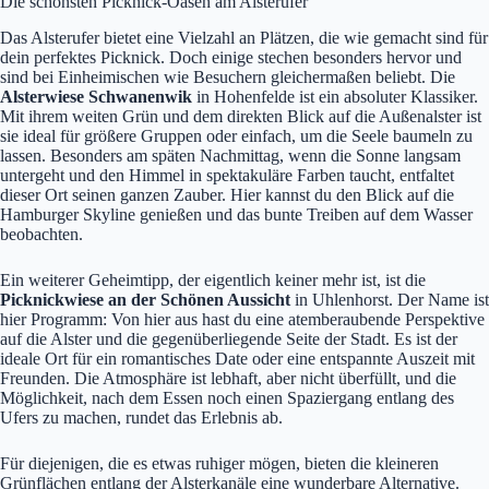
Die schönsten Picknick-Oasen am Alsterufer
Das Alsterufer bietet eine Vielzahl an Plätzen, die wie gemacht sind für
dein perfektes Picknick. Doch einige stechen besonders hervor und
sind bei Einheimischen wie Besuchern gleichermaßen beliebt. Die
Alsterwiese Schwanenwik
in Hohenfelde ist ein absoluter Klassiker.
Mit ihrem weiten Grün und dem direkten Blick auf die Außenalster ist
sie ideal für größere Gruppen oder einfach, um die Seele baumeln zu
lassen. Besonders am späten Nachmittag, wenn die Sonne langsam
untergeht und den Himmel in spektakuläre Farben taucht, entfaltet
dieser Ort seinen ganzen Zauber. Hier kannst du den Blick auf die
Hamburger Skyline genießen und das bunte Treiben auf dem Wasser
beobachten.
Ein weiterer Geheimtipp, der eigentlich keiner mehr ist, ist die
Picknickwiese an der Schönen Aussicht
in Uhlenhorst. Der Name ist
hier Programm: Von hier aus hast du eine atemberaubende Perspektive
auf die Alster und die gegenüberliegende Seite der Stadt. Es ist der
ideale Ort für ein romantisches Date oder eine entspannte Auszeit mit
Freunden. Die Atmosphäre ist lebhaft, aber nicht überfüllt, und die
Möglichkeit, nach dem Essen noch einen Spaziergang entlang des
Ufers zu machen, rundet das Erlebnis ab.
Für diejenigen, die es etwas ruhiger mögen, bieten die kleineren
Grünflächen entlang der Alsterkanäle eine wunderbare Alternative.