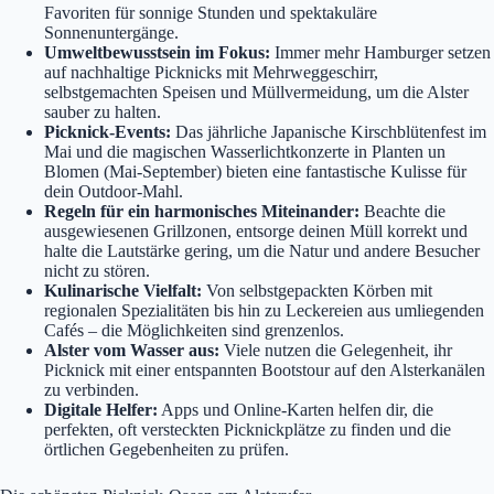
Favoriten für sonnige Stunden und spektakuläre
Sonnenuntergänge.
Umweltbewusstsein im Fokus:
Immer mehr Hamburger setzen
auf nachhaltige Picknicks mit Mehrweggeschirr,
selbstgemachten Speisen und Müllvermeidung, um die Alster
sauber zu halten.
Picknick-Events:
Das jährliche Japanische Kirschblütenfest im
Mai und die magischen Wasserlichtkonzerte in Planten un
Blomen (Mai-September) bieten eine fantastische Kulisse für
dein Outdoor-Mahl.
Regeln für ein harmonisches Miteinander:
Beachte die
ausgewiesenen Grillzonen, entsorge deinen Müll korrekt und
halte die Lautstärke gering, um die Natur und andere Besucher
nicht zu stören.
Kulinarische Vielfalt:
Von selbstgepackten Körben mit
regionalen Spezialitäten bis hin zu Leckereien aus umliegenden
Cafés – die Möglichkeiten sind grenzenlos.
Alster vom Wasser aus:
Viele nutzen die Gelegenheit, ihr
Picknick mit einer entspannten Bootstour auf den Alsterkanälen
zu verbinden.
Digitale Helfer:
Apps und Online-Karten helfen dir, die
perfekten, oft versteckten Picknickplätze zu finden und die
örtlichen Gegebenheiten zu prüfen.