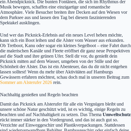
ein Abendpicknick. Die bunten Fontänen, die sich im Rhythmus der
Musik bewegen, schaffen eine einzigartige und romantische
Atmosphäre. Viele Besucher breiten ihre Decken auf den Wiesen vor
dem Parksee aus und lassen den Tag bei diesem faszinierenden
Spektakel ausklingen.
Und wer das Picknick-Erlebnis auf ein neues Level heben möchte,
kann sich ein Boot leihen und die Alster vom Wasser aus erkunden.
Ob Tretboot, Kanu oder sogar ein kleines Segelboot – eine Fahrt durch
die malerischen Kanäle und Fleete eröffnet dir ganz neue Perspektiven
auf die Stadt und ihre grünen Ufer. Stell dir vor, du genießt dein
Picknick mitten auf dem Wasser, umgeben von der Stille und der
Schönheit der Alster. Das ist ein Abenteuer, das du dir nicht entgehen
lassen solltest! Wenn du mehr über Aktivitäten auf Hamburgs
Gewässern erfahren möchtest, schau doch mal in unseren Beitrag zum
Sommer am Alsterufer 2026
rein.
Nachhaltig genießen und Regeln beachten
Damit das Picknick am Alsterufer für alle ein Vergnügen bleibt und
unsere schöne Natur geschützt wird, ist es wichtig, einige Regeln zu
beachten und auf Nachhaltigkeit zu setzen. Das Thema
Umweltschutz
rückt immer stärker in den Vordergrund, und das ist auch gut so.
Verzichte auf Einweggeschirr und Plastikverpackungen. Stattdessen
sind wiederverwendbare Behälter, Bambusgeschirr oder einfach deine