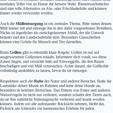
normalen Teller von zu Hause die bessere Wahl. Bienenwachstücher
sind eine tolle Alternative zu Alu- oder Frischhaltefolie und können
immer wieder verwendet werden.
Auch die
Müllentsorgung
ist ein zentrales Thema. Bitte nimm deinen
Müll immer mit und entsorge ihn in den dafür vorgesehenen Behältern.
Nichts ist ärgerlicher als zurückgelassener Abfall, der die Umwelt
belastet und das Landschaftsbild stört. Besonders Glasscherben
können eine Gefahr für Mensch und Tier darstellen.
Beim
Grillen
gibt es ebenfalls klare Regeln: Grillen ist nur auf
ausgewiesenen Grillzonen erlaubt. Informiere dich vorab, wo diese
Zonen liegen, und verzichte bitte auf Einweggrills, die den Rasen
beschädigen und viel Müll verursachen. Achte darauf, die Grillkohle
vollständig auskühlen zu lassen, bevor du sie entsorgst.
Respektiere auch die
Ruhe
der Natur und anderer Besucher. Halte die
Lautstärke deiner Musik im Rahmen und leine deine Hunde an,
besonders in belebten Bereichen. Das Füttern von Enten und anderen
Wasservögeln ist nicht nur verboten, sondern schadet den Tieren auch,
da sie ihre natürliche Nahrungssuche verlernen und krank werden
können. Indem wir alle aufeinander Rücksicht nehmen, bleibt das
Picknick am Alsterufer ein harmonisches Erlebnis für jeden.