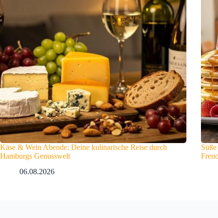
Käse & Wein Abende: Deine kulinarische Reise durch
Süße
Hamburgs Genusswelt
Frenc
06.08.2026