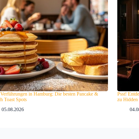
 Verführungen in Hamburg: Die besten Pancake &
Psst! Entd
h Toast Spots
zu Hidden
05.08.2026
04.0