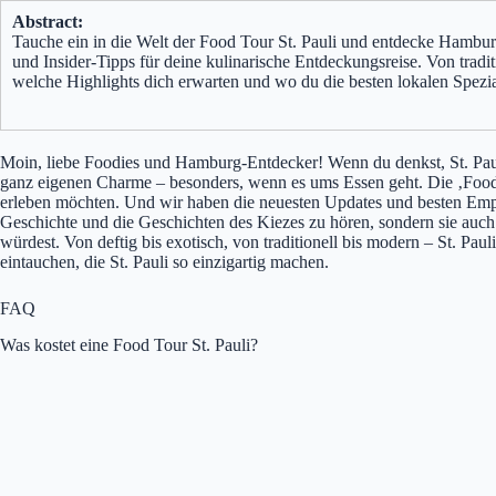
Abstract:
Tauche ein in die Welt der Food Tour St. Pauli und entdecke Hamburg
und Insider-Tipps für deine kulinarische Entdeckungsreise. Von tradit
welche Highlights dich erwarten und wo du die besten lokalen Spezial
Moin, liebe Foodies und Hamburg-Entdecker! Wenn du denkst, St. Pauli s
ganz eigenen Charme – besonders, wenn es ums Essen geht. Die ‚Food To
erleben möchten. Und wir haben die neuesten Updates und besten Empf
Geschichte und die Geschichten des Kiezes zu hören, sondern sie auch z
würdest. Von deftig bis exotisch, von traditionell bis modern – St. Pau
eintauchen, die St. Pauli so einzigartig machen.
FAQ
Was kostet eine Food Tour St. Pauli?