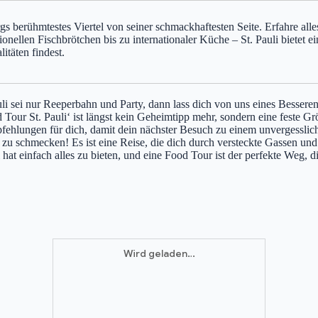
s berühmtestes Viertel von seiner schmackhaftesten Seite. Erfahre all
ionellen Fischbrötchen bis zu internationaler Küche – St. Pauli bietet e
itäten findest.
ei nur Reeperbahn und Party, dann lass dich von uns eines Besseren bel
ur St. Pauli‘ ist längst kein Geheimtipp mehr, sondern eine feste Grö
ehlungen für dich, damit dein nächster Besuch zu einem unvergesslich
u schmecken! Es ist eine Reise, die dich durch versteckte Gassen und z
li hat einfach alles zu bieten, und eine Food Tour ist der perfekte Weg