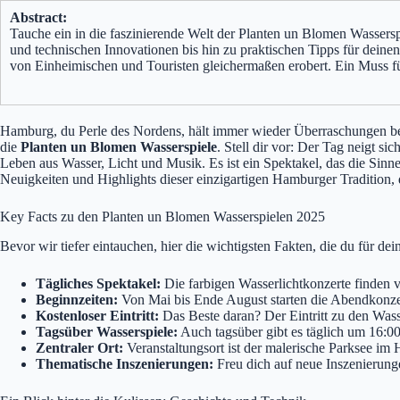
Abstract:
Tauche ein in die faszinierende Welt der Planten un Blomen Wassers
und technischen Innovationen bis hin zu praktischen Tipps für deine
von Einheimischen und Touristen gleichermaßen erobert. Ein Muss 
Hamburg, du Perle des Nordens, hält immer wieder Überraschungen bereit
die
Planten un Blomen Wasserspiele
. Stell dir vor: Der Tag neigt 
Leben aus Wasser, Licht und Musik. Es ist ein Spektakel, das die Sinn
Neuigkeiten und Highlights dieser einzigartigen Hamburger Tradition, di
Key Facts zu den Planten un Blomen Wasserspielen 2025
Bevor wir tiefer eintauchen, hier die wichtigsten Fakten, die du für dei
Tägliches Spektakel:
Die farbigen Wasserlichtkonzerte finden v
Beginnzeiten:
Von Mai bis Ende August starten die Abendkonze
Kostenloser Eintritt:
Das Beste daran? Der Eintritt zu den Wasse
Tagsüber Wasserspiele:
Auch tagsüber gibt es täglich um 16:0
Zentraler Ort:
Veranstaltungsort ist der malerische Parksee im
Thematische Inszenierungen:
Freu dich auf neue Inszenierung