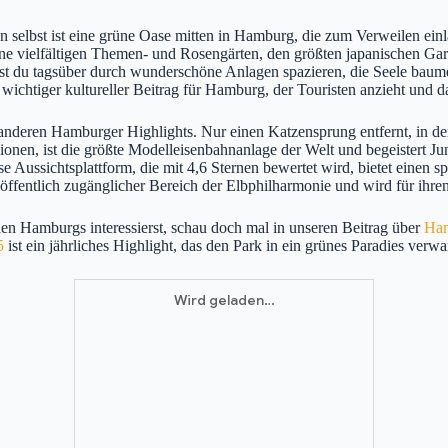
n selbst ist eine grüne Oase mitten in Hamburg, die zum Verweilen ein
eine vielfältigen Themen- und Rosengärten, den größten japanischen Ga
t du tagsüber durch wunderschöne Anlagen spazieren, die Seele baume
 wichtiger kultureller Beitrag für Hamburg, der Touristen anzieht und 
anderen Hamburger Highlights. Nur einen Katzensprung entfernt, in der
onen, ist die größte Modelleisenbahnanlage der Welt und begeistert Jun
se Aussichtsplattform, die mit 4,6 Sternen bewertet wird, bietet eine
in öffentlich zugänglicher Bereich der Elbphilharmonie und wird für ihr
en Hamburgs interessierst, schau doch mal in unseren Beitrag über
Ham
5
ist ein jährliches Highlight, das den Park in ein grünes Paradies ve