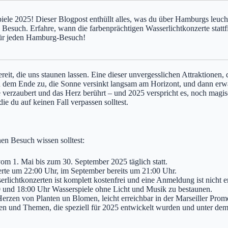
piele 2025! Dieser Blogpost enthüllt alles, was du über Hamburgs leuc
n Besuch. Erfahre, wann die farbenprächtigen Wasserlichtkonzerte statt
für jeden Hamburg-Besuch!
, die uns staunen lassen. Eine dieser unvergesslichen Attraktionen, di
sich dem Ende zu, die Sonne versinkt langsam am Horizont, und dann e
e verzaubert und das Herz berührt – und 2025 verspricht es, noch magi
e du auf keinen Fall verpassen solltest.
nen Besuch wissen solltest:
om 1. Mai bis zum 30. September 2025 täglich statt.
rte um 22:00 Uhr, im September bereits um 21:00 Uhr.
rlichtkonzerten ist komplett kostenfrei und eine Anmeldung ist nicht er
0 und 18:00 Uhr Wasserspiele ohne Licht und Musik zu bestaunen.
 Herzen von Planten un Blomen, leicht erreichbar in der Marseiller P
en und Themen, die speziell für 2025 entwickelt wurden und unter dem