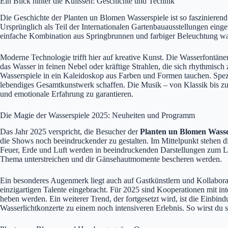
Ein Blick hinter die Kulissen: Geschichte und Technik
Die Geschichte der Planten un Blomen Wasserspiele ist so faszinierend 
Ursprünglich als Teil der Internationalen Gartenbauausstellungen einge
einfache Kombination aus Springbrunnen und farbiger Beleuchtung war
Moderne Technologie trifft hier auf kreative Kunst. Die Wasserfontä
das Wasser in feinen Nebel oder kräftige Strahlen, die sich rhythmi
Wasserspiele in ein Kaleidoskop aus Farben und Formen tauchen. Spezi
lebendiges Gesamtkunstwerk schaffen. Die Musik – von Klassik bis zu 
und emotionale Erfahrung zu garantieren.
Die Magie der Wasserspiele 2025: Neuheiten und Programm
Das Jahr 2025 verspricht, die Besucher der
Planten un Blomen Wasse
die Shows noch beeindruckender zu gestalten. Im Mittelpunkt stehen di
Feuer, Erde und Luft werden in beeindruckenden Darstellungen zum Leb
Thema unterstreichen und dir Gänsehautmomente bescheren werden.
Ein besonderes Augenmerk liegt auch auf Gastkünstlern und Kollabora
einzigartigen Talente eingebracht. Für 2025 sind Kooperationen mit i
heben werden. Ein weiterer Trend, der fortgesetzt wird, ist die Einbi
Wasserlichtkonzerte zu einem noch intensiveren Erlebnis. So wirst du 