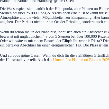
Planten un Blomen und Hamburgs grüne Oasen
Die Wasserspiele sind natürlich der Höhepunkt, aber Planten un Blome
Sternen bei über 25.000 Google-Rezensionen erhält, ist bekannt für s
Atmosphäre und die vielen Möglichkeiten zur Entspannung. Hier kanns
angehen. Der Park ist nicht nur ein Ort der Erholung, sondern auch ein
Wenn du schon mal in der Nähe bist, lohnt sich auch ein Abstecher zu 
bewertet mit unglaublichen 4,8 von 5 Sternen bei über 100.000 Rezensi
Oder wie wäre es mit einem Besuch der
Elbphilharmonie Plaza
? Die
ein perfekter Abschluss für einen ereignisreichen Tag. Die Plaza ist e
Und apropos grüne Oasen: Wenn du dich für die vielfältigen Grünfläch
der Hansestadt vorstellt. Auch das
Umweltfest Planten un Blomen 202