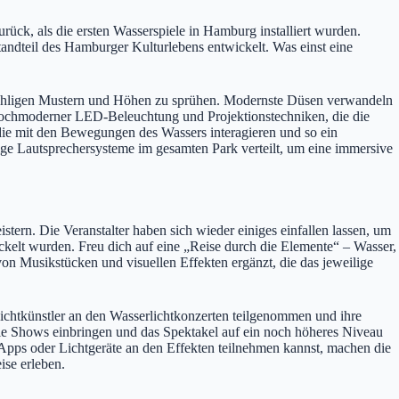
rück, als die ersten Wasserspiele in Hamburg installiert wurden.
tandteil des Hamburger Kulturlebens entwickelt. Was einst eine
nzähligen Mustern und Höhen zu sprühen. Modernste Düsen verwandeln
 hochmoderner LED-Beleuchtung und Projektionstechniken, die die
die mit den Bewegungen des Wassers interagieren und so ein
ge Lautsprechersysteme im gesamten Park verteilt, um eine immersive
tern. Die Veranstalter haben sich wieder einiges einfallen lassen, um
ckelt wurden. Freu dich auf eine „Reise durch die Elemente“ – Wasser,
n Musikstücken und visuellen Effekten ergänzt, die das jeweilige
ichtkünstler an den Wasserlichtkonzerten teilgenommen und ihre
 die Shows einbringen und das Spektakel auf ein noch höheres Niveau
e Apps oder Lichtgeräte an den Effekten teilnehmen kannst, machen die
ise erleben.