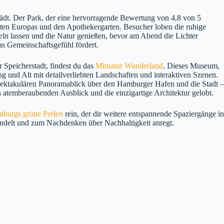
lädt. Der Park, der eine hervorragende Bewertung von 4,8 von 5
rten Europas und den Apothekergarten. Besucher loben die ruhige
ln lassen und die Natur genießen, bevor am Abend die Lichter
das Gemeinschaftsgefühl fördert.
 Speicherstadt, findest du das
Miniatur Wunderland
. Dieses Museum,
g und Alt mit detailverliebten Landschaften und interaktiven Szenen.
n spektakulären Panoramablick über den Hamburger Hafen und die Stadt –
en atemberaubenden Ausblick und die einzigartige Architektur gelobt.
burgs grüne Perlen
rein, der dir weitere entspannende Spaziergänge in
rwandelt und zum Nachdenken über Nachhaltigkeit anregt.