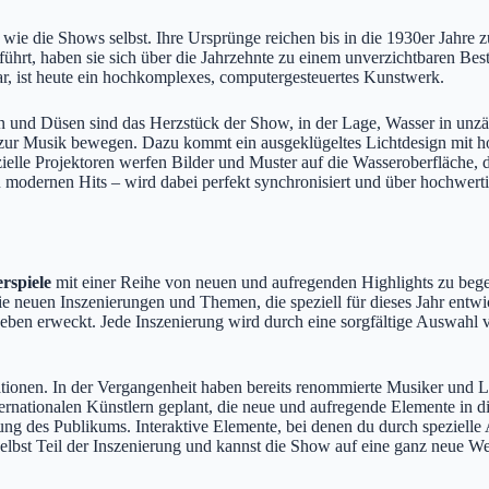
wie die Shows selbst. Ihre Ursprünge reichen bis in die 1930er Jahre zu
führt, haben sie sich über die Jahrzehnte zu einem unverzichtbaren Bes
, ist heute ein hochkomplexes, computergesteuertes Kunstwerk.
nen und Düsen sind das Herzstück der Show, in der Lage, Wasser in u
sch zur Musik bewegen. Dazu kommt ein ausgeklügeltes Lichtdesign mit
elle Projektoren werfen Bilder und Muster auf die Wasseroberfläche, 
modernen Hits – wird dabei perfekt synchronisiert und über hochwerti
rspiele
mit einer Reihe von neuen und aufregenden Highlights zu begeis
e neuen Inszenierungen und Themen, die speziell für dieses Jahr entwi
en erweckt. Jede Inszenierung wird durch eine sorgfältige Auswahl vo
tionen. In der Vergangenheit haben bereits renommierte Musiker und L
nternationalen Künstlern geplant, die neue und aufregende Elemente in
ndung des Publikums. Interaktive Elemente, bei denen du durch speziell
selbst Teil der Inszenierung und kannst die Show auf eine ganz neue We