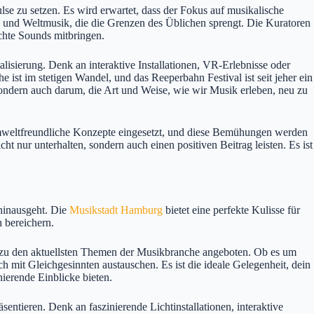
se zu setzen. Es wird erwartet, dass der Fokus auf musikalische
c und Weltmusik, die die Grenzen des Üblichen sprengt. Die Kuratoren
uchte Sounds mitbringen.
alisierung. Denk an interaktive Installationen, VR-Erlebnisse oder
 ist im stetigen Wandel, und das Reeperbahn Festival ist seit jeher ein
ondern auch darum, die Art und Weise, wie wir Musik erleben, neu zu
r umweltfreundliche Konzepte eingesetzt, und diese Bemühungen werden
t nur unterhalten, sondern auch einen positiven Beitrag leisten. Es ist
hinausgeht. Die
Musikstadt Hamburg
bietet eine perfekte Kulisse für
h bereichern.
s zu den aktuellsten Themen der Musikbranche angeboten. Ob es um
h mit Gleichgesinnten austauschen. Es ist die ideale Gelegenheit, dein
nierende Einblicke bieten.
tieren. Denk an faszinierende Lichtinstallationen, interaktive