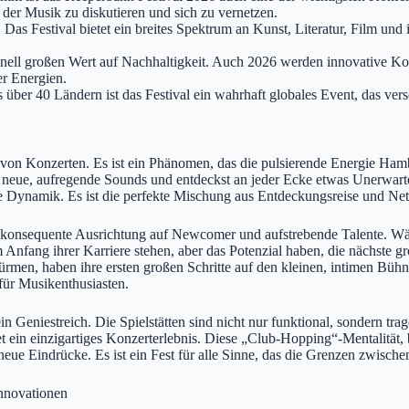
der Musik zu diskutieren und sich zu vernetzen.
Das Festival bietet ein breites Spektrum an Kunst, Literatur, Film und i
ionell großen Wert auf Nachhaltigkeit. Auch 2026 werden innovative K
er Energien.
 über 40 Ländern ist das Festival ein wahrhaft globales Event, das ve
von Konzerten. Es ist ein Phänomen, das die pulsierende Energie Hambu
ub neue, aufregende Sounds und entdeckst an jeder Ecke etwas Unerwarte
e Dynamik. Es ist die perfekte Mischung aus Entdeckungsreise und Ne
ine konsequente Ausrichtung auf Newcomer und aufstrebende Talente. Währ
m Anfang ihrer Karriere stehen, aber das Potenzial haben, die nächste 
türmen, haben ihre ersten großen Schritte auf den kleinen, intimen Bü
für Musikenthusiasten.
ein Geniestreich. Die Spielstätten sind nicht nur funktional, sondern 
 ein einzigartiges Konzerterlebnis. Diese „Club-Hopping“-Mentalität, 
neue Eindrücke. Es ist ein Fest für alle Sinne, das die Grenzen zwis
Innovationen