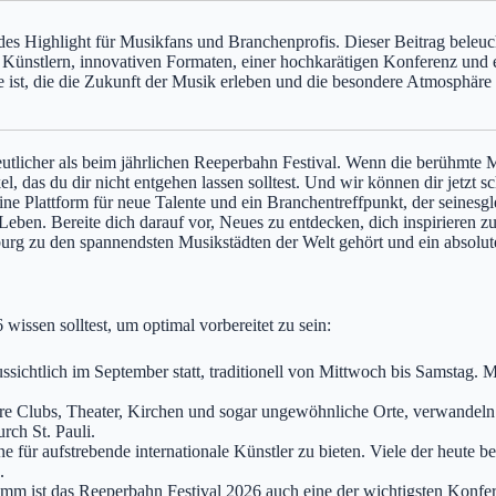
es Highlight für Musikfans und Branchenprofis. Dieser Beitrag beleuc
en Künstlern, innovativen Formaten, einer hochkarätigen Konferenz un
alle ist, die die Zukunft der Musik erleben und die besondere Atmosph
tlicher als beim jährlichen Reeperbahn Festival. Wenn die berühmte M
l, das du dir nicht entgehen lassen solltest. Und wir können dir jetzt
e, eine Plattform für neue Talente und ein Branchentreffpunkt, der sein
 Leben. Bereite dich darauf vor, Neues zu entdecken, dich inspirieren 
g zu den spannendsten Musikstädten der Welt gehört und ein absolute
wissen solltest, um optimal vorbereitet zu sein:
sichtlich im September statt, traditionell von Mittwoch bis Samstag. 
re Clubs, Theater, Kirchen und sogar ungewöhnliche Orte, verwandeln s
rch St. Pauli.
e für aufstrebende internationale Künstler zu bieten. Viele der heute bek
.
 ist das Reeperbahn Festival 2026 auch eine der wichtigsten Konferen