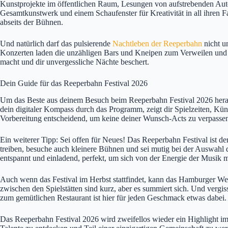
Kunstprojekte im öffentlichen Raum, Lesungen von aufstrebenden Autor
Gesamtkunstwerk und einem Schaufenster für Kreativität in all ihren 
abseits der Bühnen.
Und natürlich darf das pulsierende
Nachtleben der Reeperbahn
nicht u
Konzerten laden die unzähligen Bars und Kneipen zum Verweilen und Fe
macht und dir unvergessliche Nächte beschert.
Dein Guide für das Reeperbahn Festival 2026
Um das Beste aus deinem Besuch beim Reeperbahn Festival 2026 herauszuh
dein digitaler Kompass durch das Programm, zeigt dir Spielzeiten, Künst
Vorbereitung entscheidend, um keine deiner Wunsch-Acts zu verpasse
Ein weiterer Tipp: Sei offen für Neues! Das Reeperbahn Festival ist der
treiben, besuche auch kleinere Bühnen und sei mutig bei der Auswahl d
entspannt und einladend, perfekt, um sich von der Energie der Musik mi
Auch wenn das Festival im Herbst stattfindet, kann das Hamburger We
zwischen den Spielstätten sind kurz, aber es summiert sich. Und verg
zum gemütlichen Restaurant ist hier für jeden Geschmack etwas dabei. 
Das Reeperbahn Festival 2026 wird zweifellos wieder ein Highlight im 