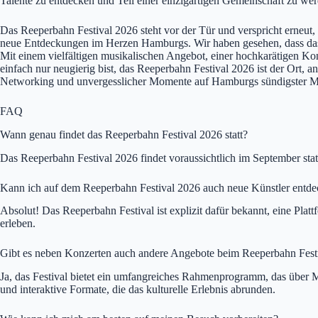
Talente zu entdecken und Teil einer einzigartigen Gemeinschaft zu we
Das Reeperbahn Festival 2026 steht vor der Tür und verspricht erneut, e
neue Entdeckungen im Herzen Hamburgs. Wir haben gesehen, dass das Fes
Mit einem vielfältigen musikalischen Angebot, einer hochkarätigen K
einfach nur neugierig bist, das Reeperbahn Festival 2026 ist der Ort, a
Networking und unvergesslicher Momente auf Hamburgs sündigster M
FAQ
Wann genau findet das Reeperbahn Festival 2026 statt?
Das Reeperbahn Festival 2026 findet voraussichtlich im September stat
Kann ich auf dem Reeperbahn Festival 2026 auch neue Künstler entd
Absolut! Das Reeperbahn Festival ist explizit dafür bekannt, eine Plat
erleben.
Gibt es neben Konzerten auch andere Angebote beim Reeperbahn Fest
Ja, das Festival bietet ein umfangreiches Rahmenprogramm, das über M
und interaktive Formate, die das kulturelle Erlebnis abrunden.