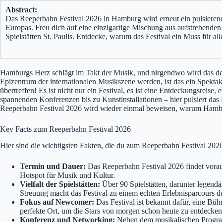
Abstract:
Das Reeperbahn Festival 2026 in Hamburg wird erneut ein pulsierend
Europas. Freu dich auf eine einzigartige Mischung aus aufstrebend
Spielstätten St. Paulis. Entdecke, warum das Festival ein Muss für 
Hamburgs Herz schlägt im Takt der Musik, und nirgendwo wird das deu
Epizentrum der internationalen Musikszene werden, ist das ein Spektake
übertreffen! Es ist nicht nur ein Festival, es ist eine Entdeckungsreis
spannenden Konferenzen bis zu Kunstinstallationen – hier pulsiert das
Reeperbahn Festival 2026 wird wieder einmal beweisen, warum Hambur
Key Facts zum Reeperbahn Festival 2026
Hier sind die wichtigsten Fakten, die du zum Reeperbahn Festival 2026 
Termin und Dauer:
Das Reeperbahn Festival 2026 findet voraus
Hotspot für Musik und Kultur.
Vielfalt der Spielstätten:
Über 90 Spielstätten, darunter legendä
Streuung macht das Festival zu einem echten Erlebnisparcours du
Fokus auf Newcomer:
Das Festival ist bekannt dafür, eine Bühn
perfekte Ort, um die Stars von morgen schon heute zu entdecken
Konferenz und Networking:
Neben dem musikalischen Programm