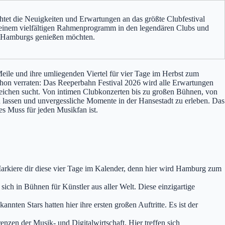
htet die Neuigkeiten und Erwartungen an das größte Clubfestival
d einem vielfältigen Rahmenprogramm in den legendären Clubs und
äre Hamburgs genießen möchten.
eile und ihre umliegenden Viertel für vier Tage im Herbst zum
 schon verraten: Das Reeperbahn Festival 2026 wird alle Erwartungen
esgleichen sucht. Von intimen Clubkonzerten bis zu großen Bühnen, von
zu lassen und unvergessliche Momente in der Hansestadt zu erleben. Das
s Muss für jeden Musikfan ist.
Markiere dir diese vier Tage im Kalender, denn hier wird Hamburg zum
ich in Bühnen für Künstler aus aller Welt. Diese einzigartige
annten Stars hatten hier ihre ersten großen Auftritte. Es ist der
zen der Musik- und Digitalwirtschaft. Hier treffen sich