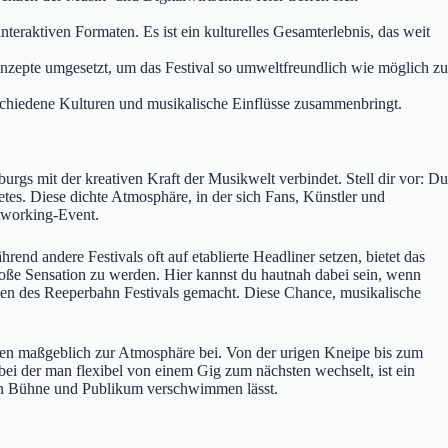
nteraktiven Formaten. Es ist ein kulturelles Gesamterlebnis, das weit
onzepte umgesetzt, um das Festival so umweltfreundlich wie möglich zu
rschiedene Kulturen und musikalische Einflüsse zusammenbringt.
rgs mit der kreativen Kraft der Musikwelt verbindet. Stell dir vor: Du
tes. Diese dichte Atmosphäre, in der sich Fans, Künstler und
tworking-Event.
end andere Festivals oft auf etablierte Headliner setzen, bietet das
große Sensation zu werden. Hier kannst du hautnah dabei sein, wenn
hnen des Reeperbahn Festivals gemacht. Diese Chance, musikalische
tragen maßgeblich zur Atmosphäre bei. Von der urigen Kneipe bis zum
bei der man flexibel von einem Gig zum nächsten wechselt, ist ein
chen Bühne und Publikum verschwimmen lässt.