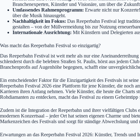
Branchenexperten, Künstler und Visionäre, um über die Zukunft 
Umfassendes Rahmenprogramm:
Erwarte nicht nur Konzerte! 
über die Musik hinausgeht.
Nachhaltigkeit im Fokus:
Das Reeperbahn Festival legt tradit
gestalten – von der Müllvermeidung bis zur Nutzung erneuerbar
Internationale Ausrichtung:
Mit Künstlern und Delegierten aus
Was macht das Reeperbahn Festival so einzigartig?
Das Reeperbahn Festival ist weit mehr als nur eine Aneinanderreihung 
schlenderst durch die belebten Straßen St. Paulis, hörst aus jedem Cl
Branchenprofis auf Augenhöhe begegnen, schafft eine unvergleichlich
Ein entscheidender Faktor für die Einzigartigkeit des Festivals ist se
Reeperbahn Festival 2026 eine Plattform für jene Künstler, die noch a
Karrieren ihren Anfang nehmen. Viele Künstler, die heute die Charts s
Rohdiamanten zu entdecken, macht das Festival zu einem Geheimtipp 
Zudem ist die Integration der Reeperbahn und ihrer vielfältigen Clubs 
modernen Konzertsaal – jeder Ort hat seinen eigenen Charme und bietet
Markenzeichen des Festivals und sorgt für ständige Abwechslung und 
Erwartungen an das Reeperbahn Festival 2026: Künstler, Trends und 