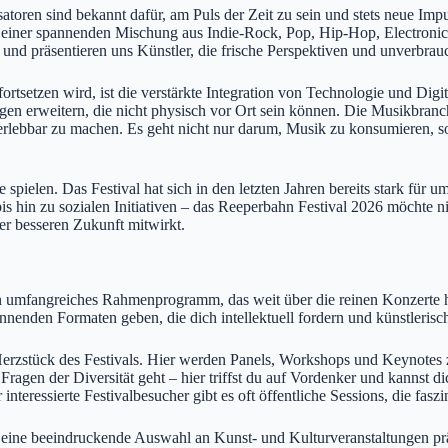
ren sind bekannt dafür, am Puls der Zeit zu sein und stets neue Impul
it einer spannenden Mischung aus Indie-Rock, Pop, Hip-Hop, Electroni
, und präsentieren uns Künstler, die frische Perspektiven und unverbra
rtsetzen wird, ist die verstärkte Integration von Technologie und Digit
gen erweitern, die nicht physisch vor Ort sein können. Die Musikbranche
erlebbar zu machen. Es geht nicht nur darum, Musik zu konsumieren, s
spielen. Das Festival hat sich in den letzten Jahren bereits stark fü
hin zu sozialen Initiativen – das Reeperbahn Festival 2026 möchte nich
ner besseren Zukunft mitwirkt.
in umfangreiches Rahmenprogramm, das weit über die reinen Konzerte 
nnenden Formaten geben, die dich intellektuell fordern und künstlerisc
 Herzstück des Festivals. Hier werden Panels, Workshops und Keynote
agen der Diversität geht – hier triffst du auf Vordenker und kannst dic
teressierte Festivalbesucher gibt es oft öffentliche Sessions, die faszi
ne beeindruckende Auswahl an Kunst- und Kulturveranstaltungen präsen