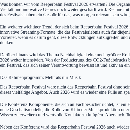
Was können wir vom Reeperbahn Festival 2026 erwarten? Die Organisato
Vielfalt und innovative Genres noch weiter geschärft wird. Rechne m
des Festivals haben ein Gespür für das, was morgen relevant sein wird
Ein weiterer wichtiger Trend, der sich beim Reeperbahn Festival 2026 fo
innovative Streaming-Formate, die das Festivalerlebnis auch für diejeni
Vorreiter, wenn es darum geht, diese Entwicklungen aufzugreifen und 
denken.
Darüber hinaus wird das Thema Nachhaltigkeit eine noch größere Rolle 
2026 weiter intensiviert. Von der Reduzierung des CO2-Fußabdrucks bis 
ein Festival, das sich seiner Verantwortung bewusst ist und aktiv an ei
Das Rahmenprogramm: Mehr als nur Musik
Das Reeperbahn Festival wäre nicht das Reeperbahn Festival ohne se
dieses vielfältige Angebot. Auch 2026 wird es wieder eine Fülle an spa
Die Konferenz-Komponente, die sich an Fachbesucher richtet, ist ein
neue Geschäftsmodelle, die Rolle von KI in der Musikproduktion oder Fr
Wissen zu erweitern und wertvolle Kontakte zu knüpfen. Aber auch für in
Neben der Konferenz wird das Reeperbahn Festival 2026 auch wieder ei