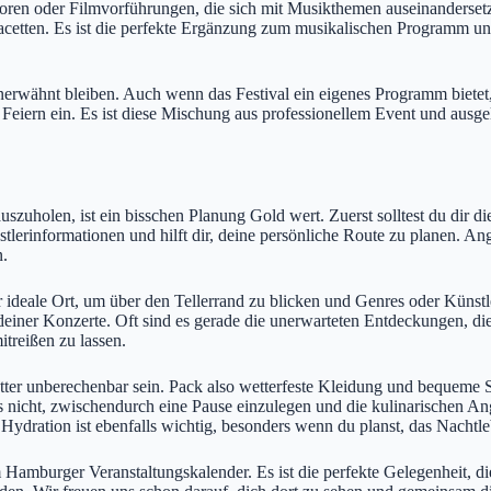
en oder Filmvorführungen, die sich mit Musikthemen auseinandersetzen
Facetten. Es ist die perfekte Ergänzung zum musikalischen Programm un
nerwähnt bleiben. Auch wenn das Festival ein eigenes Programm bietet,
iern ein. Es ist diese Mischung aus professionellem Event und ausgel
olen, ist ein bisschen Planung Gold wert. Zuerst solltest du dir die of
lerinformationen und hilft dir, deine persönliche Route zu planen. Anges
n.
 ideale Ort, um über den Tellerrand zu blicken und Genres oder Künstler
einer Konzerte. Oft sind es gerade die unerwarteten Entdeckungen, die
treißen zu lassen.
tter unberechenbar sein. Pack also wetterfeste Kleidung und bequeme 
iss nicht, zwischendurch eine Pause einzulegen und die kulinarischen 
Hydration ist ebenfalls wichtig, besonders wenn du planst, das Nachtle
Hamburger Veranstaltungskalender. Es ist die perfekte Gelegenheit, di