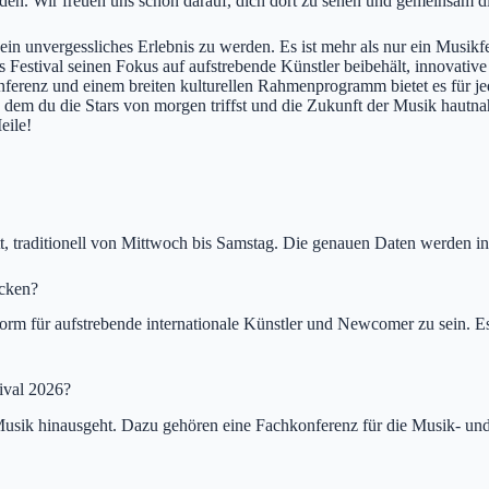
rden. Wir freuen uns schon darauf, dich dort zu sehen und gemeinsam d
in unvergessliches Erlebnis zu werden. Es ist mehr als nur ein Musikfest
tival seinen Fokus auf aufstrebende Künstler beibehält, innovative Te
onferenz und einem breiten kulturellen Rahmenprogramm bietet es für 
n dem du die Stars von morgen triffst und die Zukunft der Musik hautnah 
eile!
t, traditionell von Mittwoch bis Samstag. Die genauen Daten werden in
ecken?
tform für aufstrebende internationale Künstler und Newcomer zu sein. Es
ival 2026?
usik hinausgeht. Dazu gehören eine Fachkonferenz für die Musik- und 