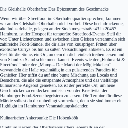
Die Gleishalle Oberhafen: Das Epizentrum des Geschmacks
Wenn wir über Streetfood im Oberhafenquartier sprechen, kommen
wir an der Gleishalle Oberhafen nicht vorbei. Diese beeindruckende,
alte Industriehalle, gelegen an der Stockmeyerstraße 43 in 20457
Hamburg, ist der Hotspot für temporäre Streetfood-Events. Stell dir
vor: Unter Lichterketten und zwischen alten Gleisen versammeln sich
zahlreiche Food-Stände, die dir alles von knusprigen Fritten über
exotische Currys bis hin zu süßen Versuchungen anbieten. Es ist ein
Fest für die Sinne, ein Ort, an dem du dich einfach treiben lassen und
von Stand zu Stand schlemmen kannst. Events wie der „Flohmarkt &
Streetfood“ oder der „Mamø – Der Markt der Möglichkeiten“
verwandeln die Halle regelmäßig in ein pulsierendes Paradies für
Genießer. Hier triffst du auf eine bunte Mischung aus Locals und
Besuchern, die alle die entspannte Atmosphäre und das vielfältige
kulinarische Angebot genießen. Es ist der perfekte Ort, um neue
Geschmäcker zu entdecken und sich von der Kreativität der
Hamburger Food-Szene begeistern zu lassen. Die Termine für diese
Märkte solltest du dir unbedingt vormerken, denn sie sind immer ein
Highlight im Hamburger Veranstaltungskalender.
Kulinarischer Ankerpunkt: Die Hobenköök
Direkt im Herzen des Oberhafenquartiers, ebenfalls an der