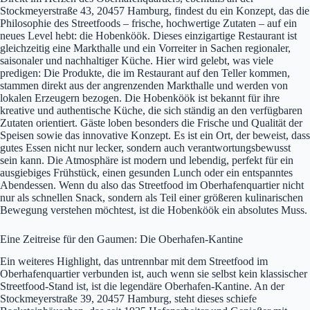
Stockmeyerstraße 43, 20457 Hamburg, findest du ein Konzept, das die
Philosophie des Streetfoods – frische, hochwertige Zutaten – auf ein
neues Level hebt: die Hobenköök. Dieses einzigartige Restaurant ist
gleichzeitig eine Markthalle und ein Vorreiter in Sachen regionaler,
saisonaler und nachhaltiger Küche. Hier wird gelebt, was viele
predigen: Die Produkte, die im Restaurant auf den Teller kommen,
stammen direkt aus der angrenzenden Markthalle und werden von
lokalen Erzeugern bezogen. Die Hobenköök ist bekannt für ihre
kreative und authentische Küche, die sich ständig an den verfügbaren
Zutaten orientiert. Gäste loben besonders die Frische und Qualität der
Speisen sowie das innovative Konzept. Es ist ein Ort, der beweist, dass
gutes Essen nicht nur lecker, sondern auch verantwortungsbewusst
sein kann. Die Atmosphäre ist modern und lebendig, perfekt für ein
ausgiebiges Frühstück, einen gesunden Lunch oder ein entspanntes
Abendessen. Wenn du also das Streetfood im Oberhafenquartier nicht
nur als schnellen Snack, sondern als Teil einer größeren kulinarischen
Bewegung verstehen möchtest, ist die Hobenköök ein absolutes Muss.
Eine Zeitreise für den Gaumen: Die Oberhafen-Kantine
Ein weiteres Highlight, das untrennbar mit dem Streetfood im
Oberhafenquartier verbunden ist, auch wenn sie selbst kein klassischer
Streetfood-Stand ist, ist die legendäre Oberhafen-Kantine. An der
Stockmeyerstraße 39, 20457 Hamburg, steht dieses schiefe