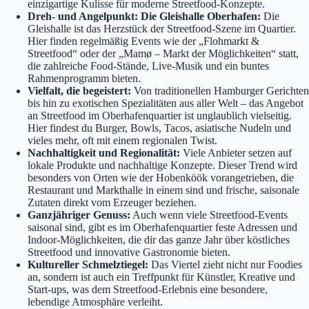
einzigartige Kulisse für moderne Streetfood-Konzepte.
Dreh- und Angelpunkt: Die Gleishalle Oberhafen:
Die
Gleishalle ist das Herzstück der Streetfood-Szene im Quartier.
Hier finden regelmäßig Events wie der „Flohmarkt &
Streetfood“ oder der „Mamø – Markt der Möglichkeiten“ statt,
die zahlreiche Food-Stände, Live-Musik und ein buntes
Rahmenprogramm bieten.
Vielfalt, die begeistert:
Von traditionellen Hamburger Gerichten
bis hin zu exotischen Spezialitäten aus aller Welt – das Angebot
an Streetfood im Oberhafenquartier ist unglaublich vielseitig.
Hier findest du Burger, Bowls, Tacos, asiatische Nudeln und
vieles mehr, oft mit einem regionalen Twist.
Nachhaltigkeit und Regionalität:
Viele Anbieter setzen auf
lokale Produkte und nachhaltige Konzepte. Dieser Trend wird
besonders von Orten wie der Hobenköök vorangetrieben, die
Restaurant und Markthalle in einem sind und frische, saisonale
Zutaten direkt vom Erzeuger beziehen.
Ganzjähriger Genuss:
Auch wenn viele Streetfood-Events
saisonal sind, gibt es im Oberhafenquartier feste Adressen und
Indoor-Möglichkeiten, die dir das ganze Jahr über köstliches
Streetfood und innovative Gastronomie bieten.
Kultureller Schmelztiegel:
Das Viertel zieht nicht nur Foodies
an, sondern ist auch ein Treffpunkt für Künstler, Kreative und
Start-ups, was dem Streetfood-Erlebnis eine besondere,
lebendige Atmosphäre verleiht.