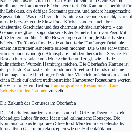
Backsteinhäuschen, das seit 1925 Hafenarbeiter und Genießer mit
traditioneller Hamburger Küche begeistert. Die Kantine ist berühmt für
ihr Labskaus, ein deftiges Seemannsgericht, und andere hausgemachte
Spezialitäten. Was die Oberhafen-Kantine so besonders macht, ist nicht
nur die hervorragende Slow Food Küche, sondern auch ihre
einzigartige Geschichte und das charmant schräge Ambiente – das
Gebäude neigt sich sogar stärker als der Schiefe Turm von Pisa! Mit
4,5 Sternen und über 2.900 Bewertungen auf Google Maps ist sie ein
beliebter Treffpunkt für alle, die authentische Hamburger Originale in
einem historischen Ambiente erleben möchten. Die Gäste schwärmen
von der bodenständigen Atmosphäre und dem herzlichen Service. Ein
Besuch hier ist wie eine kleine Zeitreise und zeigt, wie tief die
kulinarischen Wurzeln Hamburgs reichen. Die Oberhafen-Kantine ist
der perfekte Kontrast zu den modernen Streetfood-Trends und eine
Hommage an die Hamburger Esskultur. Vielleicht möchtest du ja auch
einen Blick auf andere traditionsreiche Hamburger Restaurants werfen,
die wir in unserem Beitrag
Hamburgs älteste Restaurants – Eine
Zeitreise für den Gaumen
vorstellen.
Die Zukunft des Genusses im Oberhafen
Das Oberhafenquartier ist mehr als nur ein Ort zum Essen; es ist ein
lebendiges Labor für neue Ideen und kulinarische Konzepte. Die
Kombination aus temporären Streetfood-Märkten in der Gleishalle,
innovativen Gastronomiekonzepten wie der Hobenköök und