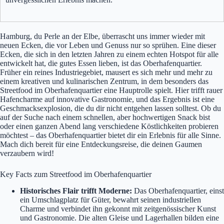
Hamburg, du Perle an der Elbe, überrascht uns immer wieder mit
neuen Ecken, die vor Leben und Genuss nur so sprühen. Eine dieser
Ecken, die sich in den letzten Jahren zu einem echten Hotspot für alle
entwickelt hat, die gutes Essen lieben, ist das Oberhafenquartier.
Früher ein reines Industriegebiet, mausert es sich mehr und mehr zu
einem kreativen und kulinarischen Zentrum, in dem besonders das
Streetfood im Oberhafenquartier eine Hauptrolle spielt. Hier trifft rauer
Hafencharme auf innovative Gastronomie, und das Ergebnis ist eine
Geschmacksexplosion, die du dir nicht entgehen lassen solltest. Ob du
auf der Suche nach einem schnellen, aber hochwertigen Snack bist
oder einen ganzen Abend lang verschiedene Köstlichkeiten probieren
möchtest – das Oberhafenquartier bietet dir ein Erlebnis für alle Sinne.
Mach dich bereit für eine Entdeckungsreise, die deinen Gaumen
verzaubern wird!
Key Facts zum Streetfood im Oberhafenquartier
Historisches Flair trifft Moderne:
Das Oberhafenquartier, einst
ein Umschlagplatz für Güter, bewahrt seinen industriellen
Charme und verbindet ihn gekonnt mit zeitgenössischer Kunst
und Gastronomie. Die alten Gleise und Lagerhallen bilden eine