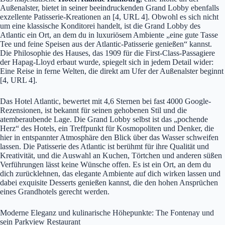
Außenalster, bietet in seiner beeindruckenden Grand Lobby ebenfalls
exzellente Patisserie-Kreationen an [4, URL 4]. Obwohl es sich nicht
um eine klassische Konditorei handelt, ist die Grand Lobby des
Atlantic ein Ort, an dem du in luxuriösem Ambiente „eine gute Tasse
Tee und feine Speisen aus der Atlantic-Patisserie genießen“ kannst.
Die Philosophie des Hauses, das 1909 für die First-Class-Passagiere
der Hapag-Lloyd erbaut wurde, spiegelt sich in jedem Detail wider:
Eine Reise in ferne Welten, die direkt am Ufer der Außenalster beginnt
[4, URL 4].
Das Hotel Atlantic, bewertet mit 4,6 Sternen bei fast 4000 Google-
Rezensionen, ist bekannt für seinen gehobenen Stil und die
atemberaubende Lage. Die Grand Lobby selbst ist das „pochende
Herz“ des Hotels, ein Treffpunkt für Kosmopoliten und Denker, die
hier in entspannter Atmosphäre den Blick über das Wasser schweifen
lassen. Die Patisserie des Atlantic ist berühmt für ihre Qualität und
Kreativität, und die Auswahl an Kuchen, Törtchen und anderen süßen
Verführungen lässt keine Wünsche offen. Es ist ein Ort, an dem du
dich zurücklehnen, das elegante Ambiente auf dich wirken lassen und
dabei exquisite Desserts genießen kannst, die den hohen Ansprüchen
eines Grandhotels gerecht werden.
Moderne Eleganz und kulinarische Höhepunkte: The Fontenay und
sein Parkview Restaurant