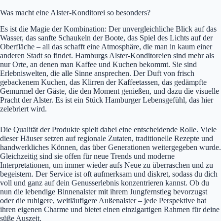
Was macht eine Alster-Konditorei so besonders?
Es ist die Magie der Kombination: Der unvergleichliche Blick auf das
Wasser, das sanfte Schaukeln der Boote, das Spiel des Lichts auf der
Oberfläche – all das schafft eine Atmosphäre, die man in kaum einer
anderen Stadt so findet. Hamburgs Alster-Konditoreien sind mehr als
nur Orte, an denen man Kaffee und Kuchen bekommt. Sie sind
Erlebniswelten, die alle Sinne ansprechen. Der Duft von frisch
gebackenem Kuchen, das Klirren der Kaffeetassen, das gedämpfte
Gemurmel der Gäste, die den Moment genießen, und dazu die visuelle
Pracht der Alster. Es ist ein Stück Hamburger Lebensgefühl, das hier
zelebriert wird.
Die Qualität der Produkte spielt dabei eine entscheidende Rolle. Viele
dieser Häuser setzen auf regionale Zutaten, traditionelle Rezepte und
handwerkliches Können, das über Generationen weitergegeben wurde.
Gleichzeitig sind sie offen für neue Trends und moderne
Interpretationen, um immer wieder aufs Neue zu überraschen und zu
begeistern. Der Service ist oft aufmerksam und diskret, sodass du dich
voll und ganz auf dein Genusserlebnis konzentrieren kannst. Ob du
nun die lebendige Binnenalster mit ihrem Jungfernstieg bevorzugst
oder die ruhigere, weitläufigere Außenalster – jede Perspektive hat
ihren eigenen Charme und bietet einen einzigartigen Rahmen für deine
süße Auszeit.