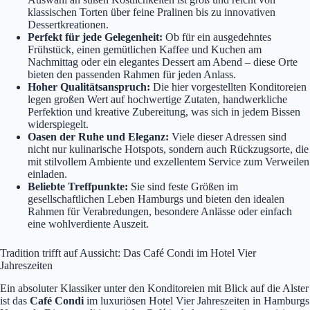
klassischen Torten über feine Pralinen bis zu innovativen
Dessertkreationen.
Perfekt für jede Gelegenheit:
Ob für ein ausgedehntes
Frühstück, einen gemütlichen Kaffee und Kuchen am
Nachmittag oder ein elegantes Dessert am Abend – diese Orte
bieten den passenden Rahmen für jeden Anlass.
Hoher Qualitätsanspruch:
Die hier vorgestellten Konditoreien
legen großen Wert auf hochwertige Zutaten, handwerkliche
Perfektion und kreative Zubereitung, was sich in jedem Bissen
widerspiegelt.
Oasen der Ruhe und Eleganz:
Viele dieser Adressen sind
nicht nur kulinarische Hotspots, sondern auch Rückzugsorte, die
mit stilvollem Ambiente und exzellentem Service zum Verweilen
einladen.
Beliebte Treffpunkte:
Sie sind feste Größen im
gesellschaftlichen Leben Hamburgs und bieten den idealen
Rahmen für Verabredungen, besondere Anlässe oder einfach
eine wohlverdiente Auszeit.
Tradition trifft auf Aussicht: Das Café Condi im Hotel Vier
Jahreszeiten
Ein absoluter Klassiker unter den Konditoreien mit Blick auf die Alster
ist das
Café Condi
im luxuriösen Hotel Vier Jahreszeiten in Hamburgs