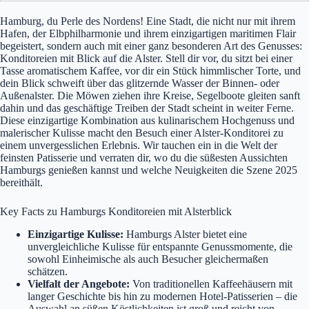
Hamburg, du Perle des Nordens! Eine Stadt, die nicht nur mit ihrem
Hafen, der Elbphilharmonie und ihrem einzigartigen maritimen Flair
begeistert, sondern auch mit einer ganz besonderen Art des Genusses:
Konditoreien mit Blick auf die Alster. Stell dir vor, du sitzt bei einer
Tasse aromatischem Kaffee, vor dir ein Stück himmlischer Torte, und
dein Blick schweift über das glitzernde Wasser der Binnen- oder
Außenalster. Die Möwen ziehen ihre Kreise, Segelboote gleiten sanft
dahin und das geschäftige Treiben der Stadt scheint in weiter Ferne.
Diese einzigartige Kombination aus kulinarischem Hochgenuss und
malerischer Kulisse macht den Besuch einer Alster-Konditorei zu
einem unvergesslichen Erlebnis. Wir tauchen ein in die Welt der
feinsten Patisserie und verraten dir, wo du die süßesten Aussichten
Hamburgs genießen kannst und welche Neuigkeiten die Szene 2025
bereithält.
Key Facts zu Hamburgs Konditoreien mit Alsterblick
Einzigartige Kulisse:
Hamburgs Alster bietet eine
unvergleichliche Kulisse für entspannte Genussmomente, die
sowohl Einheimische als auch Besucher gleichermaßen
schätzen.
Vielfalt der Angebote:
Von traditionellen Kaffeehäusern mit
langer Geschichte bis hin zu modernen Hotel-Patisserien – die
Auswahl an süßen Köstlichkeiten ist groß und reicht von