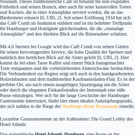
Neustadt. Dieses traditionsreiche Café ist bekannt für sein exquisites
Frühstück und seinen Brunch, aber auch für seine kunstvollen Torten
und Kuchen, die in einer Atmosphäre serviert werden, die an das
Biedermeier erinnert [0, URL 2]. Seit seiner Eröffnung 1934 hat sich
das Café Condi als Institution etabliert und ist ein beliebter Treffpunkt
für Hamburger und Hotelgäste gleichermaßen, die die „einmalige
Atmosphäre“ und den direkten Blick auf die Binnenalster schätzen.
Mit 4,6 Sternen bei Google wird das Café Condi von seinen Gästen
für seinen hervorragenden Service, die hohe Qualität der Speisen und
natürlich den herrlichen Blick auf die Alster gelobt [0, URL 2]. Hier
kannst du bei einer Tasse Kaffee und einem Stück hausgemachter
Torte entspannen und die vorbeiziehenden Alsterschwäne beobachten.
Die Verbundenheit zur Region zeigt sich auch in den handgearbeiteten
Holzeinbauten und dem traditionellen Kaufmannsladen-Flair. Es ist der
perfekte Ort, um nach einem ausgiebigen Spaziergang um die Alster
oder durch die eleganten Einkaufsstraßen der Innenstadt eine süße
Pause einzulegen. Wer sich für die lange Geschichte der Hamburger
Gastronomie interessiert, findet hier einen idealen Anknüpfungspunkt,
der sich nahtlos in die Riege der
Hamburgs älteste Restaurants
einreiht.
Luxuriöse Genussmomente an der Außenalster: Die Grand Lobby des
Hotel Atlantic
Das majestätische
Hotel Atlantic Hamburg
, eine Ikone an der