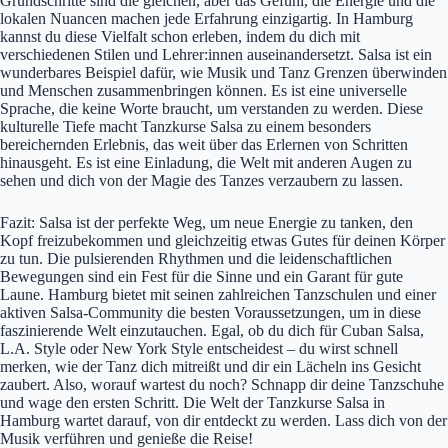
Grundschritte sind die gleichen, aber das Gefühl, die Energie und die
lokalen Nuancen machen jede Erfahrung einzigartig. In Hamburg
kannst du diese Vielfalt schon erleben, indem du dich mit
verschiedenen Stilen und Lehrer:innen auseinandersetzt. Salsa ist ein
wunderbares Beispiel dafür, wie Musik und Tanz Grenzen überwinden
und Menschen zusammenbringen können. Es ist eine universelle
Sprache, die keine Worte braucht, um verstanden zu werden. Diese
kulturelle Tiefe macht Tanzkurse Salsa zu einem besonders
bereichernden Erlebnis, das weit über das Erlernen von Schritten
hinausgeht. Es ist eine Einladung, die Welt mit anderen Augen zu
sehen und dich von der Magie des Tanzes verzaubern zu lassen.
Fazit: Salsa ist der perfekte Weg, um neue Energie zu tanken, den
Kopf freizubekommen und gleichzeitig etwas Gutes für deinen Körper
zu tun. Die pulsierenden Rhythmen und die leidenschaftlichen
Bewegungen sind ein Fest für die Sinne und ein Garant für gute
Laune. Hamburg bietet mit seinen zahlreichen Tanzschulen und einer
aktiven Salsa-Community die besten Voraussetzungen, um in diese
faszinierende Welt einzutauchen. Egal, ob du dich für Cuban Salsa,
L.A. Style oder New York Style entscheidest – du wirst schnell
merken, wie der Tanz dich mitreißt und dir ein Lächeln ins Gesicht
zaubert. Also, worauf wartest du noch? Schnapp dir deine Tanzschuhe
und wage den ersten Schritt. Die Welt der Tanzkurse Salsa in
Hamburg wartet darauf, von dir entdeckt zu werden. Lass dich von der
Musik verführen und genieße die Reise!