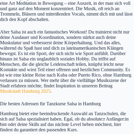
eine Art Meditation in Bewegung – eine Auszeit, in der man sich voll
und ganz auf den Moment konzentriert. Die Musik, oft reich an
Trommeln, Bläsern und mitreißenden Vocals, nimmt dich mit und lässt
dich den Kopf abschalten.
Aber Salsa ist auch ein fantastisches Workout! Du trainierst nicht nur
deine Ausdauer und Koordination, sondern stärkst auch deine
Muskulatur und verbesserst deine Körperhaltung. Und das alles,
während du Spaß hast und dich zu lateinamerikanischen Klängen
bewegst. Es ist ein Sport, der sich nicht wie Sport anfühlt. Darüber
hinaus ist Salsa ein unglaublich soziales Hobby. Du triffst auf
Menschen, die die gleiche Leidenschaft teilen, knüpfst leicht neue
Kontakte und wirst Teil einer offenen und herzlichen Community. Es
ist wie eine kleine Reise nach Kuba oder Puerto Rico, ohne Hamburg
verlassen zu müssen. Wer mehr über die vielfältige Musikszene der
Stadt erfahren möchte, findet Inspiration in unserem Beitrag
Musikstadt Hamburg 2025
.
Die besten Adressen für Tanzkurse Salsa in Hamburg
Hamburg bietet eine beeindruckende Auswahl an Tanzschulen, die
sich auf Salsa spezialisiert haben. Egal, ob du absolute:r Anfänger:in
bist oder deine Skills auf das nächste Level heben möchtest, hier
findest du garantiert den passenden Kurs.