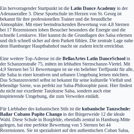
Ein hervorragender Startpunkt ist die
Latin Dance Academy
in der
Adenauerallee 3. Diese Sportschule im Herzen von St. Georg ist
bekannt für ihre professionellen Trainer und die freundliche
Atmosphäre. Mit einer beeindruckenden Bewertung von 4,8 Sternen
bei 17 Rezensionen loben Besucher besonders die Energie und die
schnelle Lernkurve. Hier kannst du die Grundlagen des Salsa erlernen
und dich schnell sicher auf dem Parkett fühlen. Die zentrale Lage nahe
dem Hamburger Hauptbahnhof macht sie zudem leicht erreichbar.
Eine weitere Top-Adresse ist die
BellasArtes Latin DanceSchool
in
der Schanzenstraße 75, mitten im lebhaften Sternschanze-Viertel. Mit
4,9 Sternen bei 51 Bewertungen ist sie ein beliebter Treffpunkt für alle,
die Salsa in einer kreativen und urbanen Umgebung lernen möchten.
Das Schanzenviertel selbst ist bekannt für seine kulturelle Vielfalt und
lebendige Szene, was perfekt zur Salsa-Philosophie passt. Hier findest
du nicht nur exzellente Tanzkurse Salsa, sondern auch eine
inspirierende Umgebung, die zum Verweilen einlädt.
Für Liebhaber des kubanischen Stils ist die
kubanische Tanzschule:
Bailar Cubano Papito Chango
in der Bürgerweide 12 die ideale
Wahl. Diese Schule in Borgfelde, ebenfalls zentral in Hamburg-Mitte
gelegen, hat eine perfekte Bewertung von 5 Sternen bei 44
Rezensionen. Sie ist spezialisiert auf den authentischen Cuban Salsa,