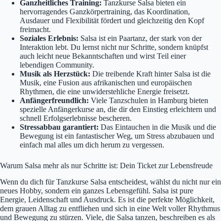
Ganzheitliches Training:
Tanzkurse Salsa bieten ein
hervorragendes Ganzkörpertraining, das Koordination,
Ausdauer und Flexibilität fördert und gleichzeitig den Kopf
freimacht.
Soziales Erlebnis:
Salsa ist ein Paartanz, der stark von der
Interaktion lebt. Du lernst nicht nur Schritte, sondern knüpfst
auch leicht neue Bekanntschaften und wirst Teil einer
lebendigen Community.
Musik als Herzstück:
Die treibende Kraft hinter Salsa ist die
Musik, eine Fusion aus afrikanischen und europäischen
Rhythmen, die eine unwiderstehliche Energie freisetzt.
Anfängerfreundlich:
Viele Tanzschulen in Hamburg bieten
spezielle Anfängerkurse an, die dir den Einstieg erleichtern und
schnell Erfolgserlebnisse bescheren.
Stressabbau garantiert:
Das Eintauchen in die Musik und die
Bewegung ist ein fantastischer Weg, um Stress abzubauen und
einfach mal alles um dich herum zu vergessen.
Warum Salsa mehr als nur Schritte ist: Dein Ticket zur Lebensfreude
Wenn du dich für Tanzkurse Salsa entscheidest, wählst du nicht nur ein
neues Hobby, sondern ein ganzes Lebensgefühl. Salsa ist pure
Energie, Leidenschaft und Ausdruck. Es ist die perfekte Möglichkeit,
dem grauen Alltag zu entfliehen und sich in eine Welt voller Rhythmus
und Bewegung zu stürzen. Viele, die Salsa tanzen, beschreiben es als