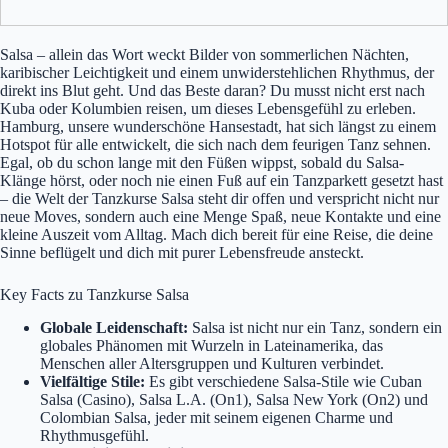
Salsa – allein das Wort weckt Bilder von sommerlichen Nächten,
karibischer Leichtigkeit und einem unwiderstehlichen Rhythmus, der
direkt ins Blut geht. Und das Beste daran? Du musst nicht erst nach
Kuba oder Kolumbien reisen, um dieses Lebensgefühl zu erleben.
Hamburg, unsere wunderschöne Hansestadt, hat sich längst zu einem
Hotspot für alle entwickelt, die sich nach dem feurigen Tanz sehnen.
Egal, ob du schon lange mit den Füßen wippst, sobald du Salsa-
Klänge hörst, oder noch nie einen Fuß auf ein Tanzparkett gesetzt hast
– die Welt der Tanzkurse Salsa steht dir offen und verspricht nicht nur
neue Moves, sondern auch eine Menge Spaß, neue Kontakte und eine
kleine Auszeit vom Alltag. Mach dich bereit für eine Reise, die deine
Sinne beflügelt und dich mit purer Lebensfreude ansteckt.
Key Facts zu Tanzkurse Salsa
Globale Leidenschaft:
Salsa ist nicht nur ein Tanz, sondern ein
globales Phänomen mit Wurzeln in Lateinamerika, das
Menschen aller Altersgruppen und Kulturen verbindet.
Vielfältige Stile:
Es gibt verschiedene Salsa-Stile wie Cuban
Salsa (Casino), Salsa L.A. (On1), Salsa New York (On2) und
Colombian Salsa, jeder mit seinem eigenen Charme und
Rhythmusgefühl.