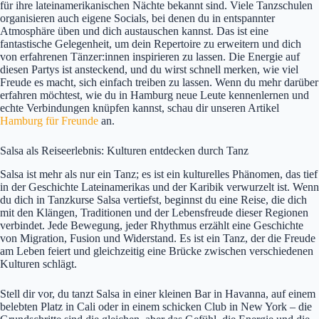
für ihre lateinamerikanischen Nächte bekannt sind. Viele Tanzschulen
organisieren auch eigene Socials, bei denen du in entspannter
Atmosphäre üben und dich austauschen kannst. Das ist eine
fantastische Gelegenheit, um dein Repertoire zu erweitern und dich
von erfahrenen Tänzer:innen inspirieren zu lassen. Die Energie auf
diesen Partys ist ansteckend, und du wirst schnell merken, wie viel
Freude es macht, sich einfach treiben zu lassen. Wenn du mehr darüber
erfahren möchtest, wie du in Hamburg neue Leute kennenlernen und
echte Verbindungen knüpfen kannst, schau dir unseren Artikel
Hamburg für Freunde
an.
Salsa als Reiseerlebnis: Kulturen entdecken durch Tanz
Salsa ist mehr als nur ein Tanz; es ist ein kulturelles Phänomen, das tief
in der Geschichte Lateinamerikas und der Karibik verwurzelt ist. Wenn
du dich in Tanzkurse Salsa vertiefst, beginnst du eine Reise, die dich
mit den Klängen, Traditionen und der Lebensfreude dieser Regionen
verbindet. Jede Bewegung, jeder Rhythmus erzählt eine Geschichte
von Migration, Fusion und Widerstand. Es ist ein Tanz, der die Freude
am Leben feiert und gleichzeitig eine Brücke zwischen verschiedenen
Kulturen schlägt.
Stell dir vor, du tanzt Salsa in einer kleinen Bar in Havanna, auf einem
belebten Platz in Cali oder in einem schicken Club in New York – die