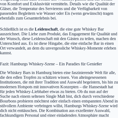
von Komfort und Exklusivität vermitteln. Details wie die Qualität der
Gläser, die Temperatur des Servierens und die Verfügbarkeit von
passenden Begleitern wie Wasser oder Eis (wenn gewünscht) tragen
ebenfalls zum Gesamterlebnis bei.
Schließlich ist es die
Leidenschaft
, die eine gute Whiskey Bar
auszeichnet. Die Liebe zum Produkt, das Engagement für Qualität und
der Wunsch, diese Leidenschaft mit den Gästen zu teilen, machen den
Unterschied aus. Es ist diese Hingabe, die eine einfache Bar in einen
Ort verwandelt, an dem du unvergessliche Whiskey-Momente erleben
kannst.
Fazit: Hamburgs Whiskey-Szene – Ein Paradies für Genießer
Die Whiskey Bars in Hamburg bieten eine faszinierende Welt für alle,
die den edlen Tropfen zu schätzen wissen. Von alteingesessenen
Institutionen, die mit ihrer Tradition und Auswahl begeistern, bis hin zu
modernen Hotspots mit innovativen Konzepten – die Hansestadt hat
für jeden Whiskey-Liebhaber etwas zu bieten. Ob du nun auf der
Suche nach einem seltenen Single Malt bist, dich durch verschiedene
Bourbons probieren möchtest oder einfach einen entspannten Abend in
stilvollem Ambiente verbringen willst, Hamburgs Whiskey-Szene wird
dich nicht enttäuschen. Die Kombination aus exzellenter Auswahl,
fachkundigem Personal und einer einladenden Atmosphäre macht