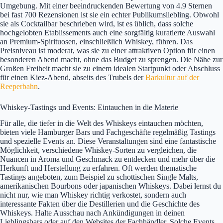
Umgebung. Mit einer beeindruckenden Bewertung von 4.9 Sternen
bei fast 700 Rezensionen ist sie ein echter Publikumsliebling. Obwohl
sie als Cocktailbar beschrieben wird, ist es üblich, dass solche
hochgelobten Etablissements auch eine sorgfältig kuratierte Auswahl
an Premium-Spirituosen, einschließlich Whiskey, führen. Das
Preisniveau ist moderat, was sie zu einer attraktiven Option für einen
besonderen Abend macht, ohne das Budget zu sprengen. Die Nähe zur
Großen Freiheit macht sie zu einem idealen Startpunkt oder Abschluss
für einen Kiez-Abend, abseits des Trubels der
Barkultur auf der
Reeperbahn
.
Whiskey-Tastings und Events: Eintauchen in die Materie
Für alle, die tiefer in die Welt des Whiskeys eintauchen möchten,
bieten viele Hamburger Bars und Fachgeschäfte regelmäßig Tastings
und spezielle Events an. Diese Veranstaltungen sind eine fantastische
Möglichkeit, verschiedene Whiskey-Sorten zu vergleichen, die
Nuancen in Aroma und Geschmack zu entdecken und mehr über die
Herkunft und Herstellung zu erfahren. Oft werden thematische
Tastings angeboten, zum Beispiel zu schottischen Single Malts,
amerikanischen Bourbons oder japanischen Whiskeys. Dabei lernst du
nicht nur, wie man Whiskey richtig verkostet, sondern auch
interessante Fakten über die Destillerien und die Geschichte des
Whiskeys. Halte Ausschau nach Ankündigungen in deinen
Lieblingsbars oder auf den Websites der Fachhändler. Solche Events