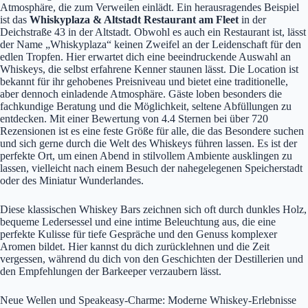
Atmosphäre, die zum Verweilen einlädt. Ein herausragendes Beispiel
ist das
Whiskyplaza & Altstadt Restaurant am Fleet
in der
Deichstraße 43 in der Altstadt. Obwohl es auch ein Restaurant ist, lässt
der Name „Whiskyplaza“ keinen Zweifel an der Leidenschaft für den
edlen Tropfen. Hier erwartet dich eine beeindruckende Auswahl an
Whiskeys, die selbst erfahrene Kenner staunen lässt. Die Location ist
bekannt für ihr gehobenes Preisniveau und bietet eine traditionelle,
aber dennoch einladende Atmosphäre. Gäste loben besonders die
fachkundige Beratung und die Möglichkeit, seltene Abfüllungen zu
entdecken. Mit einer Bewertung von 4.4 Sternen bei über 720
Rezensionen ist es eine feste Größe für alle, die das Besondere suchen
und sich gerne durch die Welt des Whiskeys führen lassen. Es ist der
perfekte Ort, um einen Abend in stilvollem Ambiente ausklingen zu
lassen, vielleicht nach einem Besuch der nahegelegenen Speicherstadt
oder des Miniatur Wunderlandes.
Diese klassischen Whiskey Bars zeichnen sich oft durch dunkles Holz,
bequeme Ledersessel und eine intime Beleuchtung aus, die eine
perfekte Kulisse für tiefe Gespräche und den Genuss komplexer
Aromen bildet. Hier kannst du dich zurücklehnen und die Zeit
vergessen, während du dich von den Geschichten der Destillerien und
den Empfehlungen der Barkeeper verzaubern lässt.
Neue Wellen und Speakeasy-Charme: Moderne Whiskey-Erlebnisse