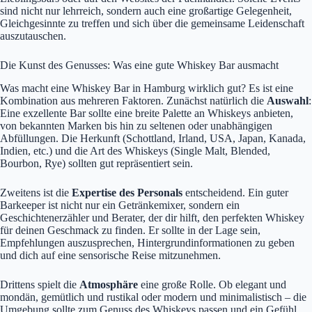
sind nicht nur lehrreich, sondern auch eine großartige Gelegenheit,
Gleichgesinnte zu treffen und sich über die gemeinsame Leidenschaft
auszutauschen.
Die Kunst des Genusses: Was eine gute Whiskey Bar ausmacht
Was macht eine Whiskey Bar in Hamburg wirklich gut? Es ist eine
Kombination aus mehreren Faktoren. Zunächst natürlich die
Auswahl
:
Eine exzellente Bar sollte eine breite Palette an Whiskeys anbieten,
von bekannten Marken bis hin zu seltenen oder unabhängigen
Abfüllungen. Die Herkunft (Schottland, Irland, USA, Japan, Kanada,
Indien, etc.) und die Art des Whiskeys (Single Malt, Blended,
Bourbon, Rye) sollten gut repräsentiert sein.
Zweitens ist die
Expertise des Personals
entscheidend. Ein guter
Barkeeper ist nicht nur ein Getränkemixer, sondern ein
Geschichtenerzähler und Berater, der dir hilft, den perfekten Whiskey
für deinen Geschmack zu finden. Er sollte in der Lage sein,
Empfehlungen auszusprechen, Hintergrundinformationen zu geben
und dich auf eine sensorische Reise mitzunehmen.
Drittens spielt die
Atmosphäre
eine große Rolle. Ob elegant und
mondän, gemütlich und rustikal oder modern und minimalistisch – die
Umgebung sollte zum Genuss des Whiskeys passen und ein Gefühl