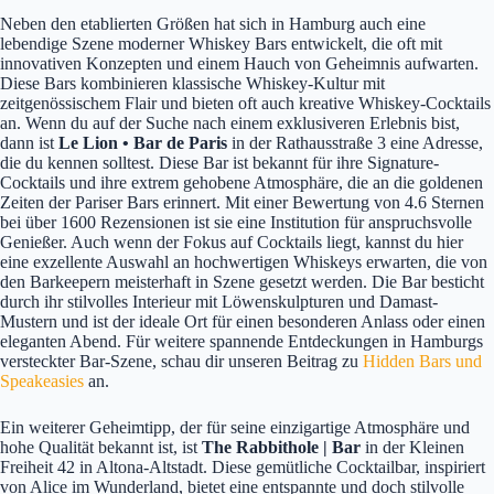
Neben den etablierten Größen hat sich in Hamburg auch eine
lebendige Szene moderner Whiskey Bars entwickelt, die oft mit
innovativen Konzepten und einem Hauch von Geheimnis aufwarten.
Diese Bars kombinieren klassische Whiskey-Kultur mit
zeitgenössischem Flair und bieten oft auch kreative Whiskey-Cocktails
an. Wenn du auf der Suche nach einem exklusiveren Erlebnis bist,
dann ist
Le Lion • Bar de Paris
in der Rathausstraße 3 eine Adresse,
die du kennen solltest. Diese Bar ist bekannt für ihre Signature-
Cocktails und ihre extrem gehobene Atmosphäre, die an die goldenen
Zeiten der Pariser Bars erinnert. Mit einer Bewertung von 4.6 Sternen
bei über 1600 Rezensionen ist sie eine Institution für anspruchsvolle
Genießer. Auch wenn der Fokus auf Cocktails liegt, kannst du hier
eine exzellente Auswahl an hochwertigen Whiskeys erwarten, die von
den Barkeepern meisterhaft in Szene gesetzt werden. Die Bar besticht
durch ihr stilvolles Interieur mit Löwenskulpturen und Damast-
Mustern und ist der ideale Ort für einen besonderen Anlass oder einen
eleganten Abend. Für weitere spannende Entdeckungen in Hamburgs
versteckter Bar-Szene, schau dir unseren Beitrag zu
Hidden Bars und
Speakeasies
an.
Ein weiterer Geheimtipp, der für seine einzigartige Atmosphäre und
hohe Qualität bekannt ist, ist
The Rabbithole | Bar
in der Kleinen
Freiheit 42 in Altona-Altstadt. Diese gemütliche Cocktailbar, inspiriert
von Alice im Wunderland, bietet eine entspannte und doch stilvolle