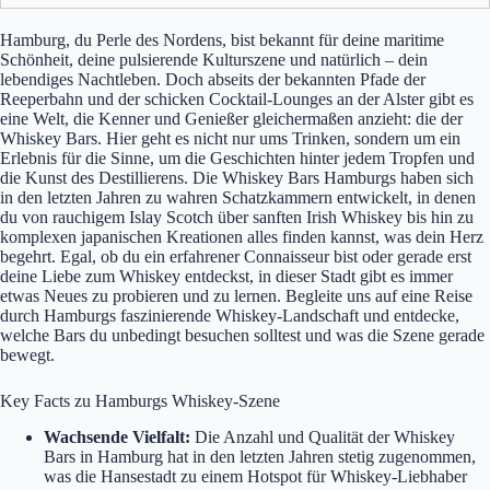
Hamburg, du Perle des Nordens, bist bekannt für deine maritime
Schönheit, deine pulsierende Kulturszene und natürlich – dein
lebendiges Nachtleben. Doch abseits der bekannten Pfade der
Reeperbahn und der schicken Cocktail-Lounges an der Alster gibt es
eine Welt, die Kenner und Genießer gleichermaßen anzieht: die der
Whiskey Bars. Hier geht es nicht nur ums Trinken, sondern um ein
Erlebnis für die Sinne, um die Geschichten hinter jedem Tropfen und
die Kunst des Destillierens. Die Whiskey Bars Hamburgs haben sich
in den letzten Jahren zu wahren Schatzkammern entwickelt, in denen
du von rauchigem Islay Scotch über sanften Irish Whiskey bis hin zu
komplexen japanischen Kreationen alles finden kannst, was dein Herz
begehrt. Egal, ob du ein erfahrener Connaisseur bist oder gerade erst
deine Liebe zum Whiskey entdeckst, in dieser Stadt gibt es immer
etwas Neues zu probieren und zu lernen. Begleite uns auf eine Reise
durch Hamburgs faszinierende Whiskey-Landschaft und entdecke,
welche Bars du unbedingt besuchen solltest und was die Szene gerade
bewegt.
Key Facts zu Hamburgs Whiskey-Szene
Wachsende Vielfalt:
Die Anzahl und Qualität der Whiskey
Bars in Hamburg hat in den letzten Jahren stetig zugenommen,
was die Hansestadt zu einem Hotspot für Whiskey-Liebhaber