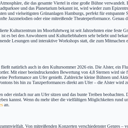
Atmosphäre, die das gesamte Viertel in eine große Bühne verwandelt. E
 Stadtparksee und das Planetarium bekannt ist, wird wieder zum Epizen
ten und vielseitigsten Grünanlagen Hamburgs, perfekt für entspannte St
anfte Jazzmelodien oder eine mitreißende Theaterperformance. Genau 
blierte Kulturzentrum im Moorfuhrtweg ist seit Jahrzehnten eine feste 
n ist es bei den Anwohnern und Kulturliebhabern sehr beliebt und beka
nende Lesungen und interaktive Workshops statt, die zum Mitmachen ei
ießt natürlich auch in den Kultursommer 2026 ein. Die Alster, ein Flu
ortler. Mit einer beeindruckenden Bewertung von 4,8 Sternen wird sie fü
 eine Performance am Ufer genießt. Zahlreiche kleine Bühnen und Aktio
Pontons bis hin zu Tanzperformances direkt am Ufer – die Alster wird z
en oder einfach nur am Ufer sitzen und das bunte Treiben beobachten
eben kannst. Wenn du mehr über die vielfältigen Möglichkeiten rund um
es
an.
mmvielfalt. Von mitreißenden Konzerten verschiedenster Genres – von 