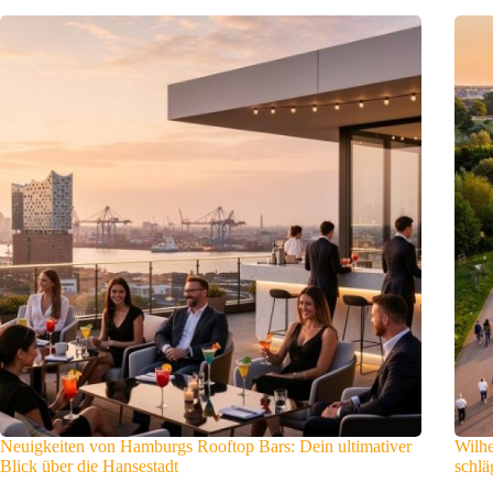
Neuigkeiten von Hamburgs Rooftop Bars: Dein ultimativer
Wilhe
Blick über die Hansestadt
schlä