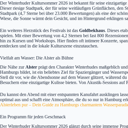
Der Winterhuder Kultursommer 2026 ist bekannt für seine einzigartige 
Dieser riesige Stadtpark, der für seine weitläufigen Grünflächen, den
Stadtpark (4,7 Sterne bei über 23.000 Bewertungen) als eine der schöns
Wiese, die Sonne wärmt dein Gesicht, und im Hintergrund erklingen s
Ein weiteres Herzstück des Festivals ist das
Goldbekhaus
. Dieses eta
spielen. Mit einer Bewertung von 4,2 Sternen bei fast 800 Rezensione
hin zu Kursen und Workshops. Hier finden oft intimere Konzerte, span
entdecken und in die lokale Kulturszene einzutauchen.
Vielfalt am Wasser: Die Alster als Bühne
Die Nähe zur
Alster
prägt den Charakter Winterhudes maßgeblich und fl
Hamburgs bildet, ist ein beliebtes Ziel für Spaziergänger und Wassersp
Stell dir vor, wie die Abendsonne auf dem Wasser glitzert, während du
Besuchern eine einzigartige Kulisse bieten. Von Akustik-Sessions auf 
Du kannst den Abend mit einer entspannten Kanufahrt ausklingen lass
optimal aus und schafft eine Atmosphäre, die du so nur in Hamburg erl
Alsterleben pur – Dein Guide zu Hamburgs charmantem Wasserparadi
Ein Programm für jeden Geschmack
Der Winterhuder Kultursommer 2026 glänzt durch seine immense Progra