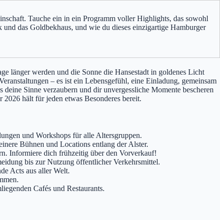
nschaft. Tauche ein in ein Programm voller Highlights, das sowohl
park und das Goldbekhaus, und wie du dieses einzigartige Hamburger
e länger werden und die Sonne die Hansestadt in goldenes Licht
 Veranstaltungen – es ist ein Lebensgefühl, eine Einladung, gemeinsam
 das deine Sinne verzaubern und dir unvergessliche Momente bescheren
 2026 hält für jeden etwas Besonderes bereit.
ungen und Workshops für alle Altersgruppen.
einere Bühnen und Locations entlang der Alster.
n. Informiere dich frühzeitig über den Vorverkauf!
dung bis zur Nutzung öffentlicher Verkehrsmittel.
de Acts aus aller Welt.
ommen.
mliegenden Cafés und Restaurants.