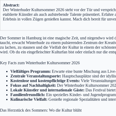
Abstract:
Der Winterhuder Kultursommer 2026 steht vor der Tür und verspricht
etablierte Künstler als auch aufstrebende Talente präsentiert. Erfah
Erlebnis in vollen Zügen genießen kannst. Mach dich bereit für unver
Der Sommer in Hamburg ist eine magische Zeit, und nirgendwo wird d
taucht, erwacht Winterhude zu einem pulsierenden Zentrum der Kreativi
zu lachen, zu staunen und die Vielfalt der Kultur in einem der schöns
wird. Ob du ein eingefleischter Kulturfan bist oder einfach nur die e
Key Facts zum Winterhuder Kultursommer 2026
Vielfältiges Programm:
Erwarte eine bunte Mischung aus Live-
Zentrale Veranstaltungsorte:
Hauptschauplätze sind der idylli
Kostenlose und kostenpflichtige Events:
Viele Veranstaltungen
Fokus auf Nachhaltigkeit:
Der Winterhuder Kultursommer 2026 
Lokale Künstler und internationale Gäste:
Das Festival bietet
Familienfreundlich:
Ein spezielles Kinder- und Jugendprogramm
Kulinarische Vielfalt:
Genieße regionale Spezialitäten und inte
Das Herzstück des Sommers: Wo die Kultur blüht