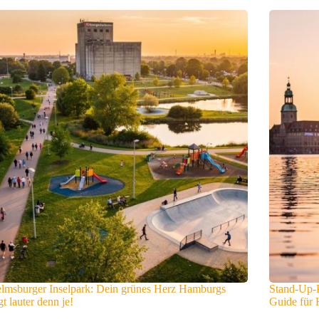
lmsburger Inselpark: Dein grünes Herz Hamburgs
Stand-Up-P
gt lauter denn je!
Guide für