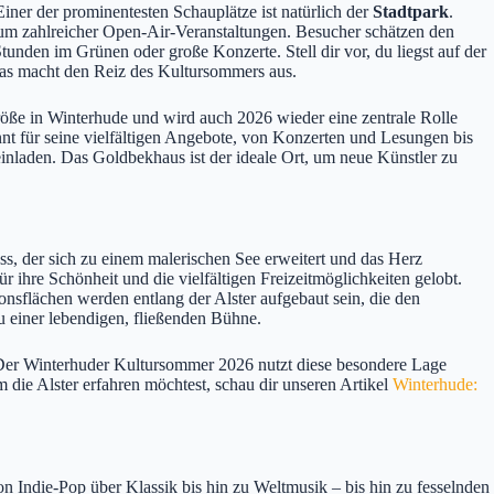
iner der prominentesten Schauplätze ist natürlich der
Stadtpark
.
trum zahlreicher Open-Air-Veranstaltungen. Besucher schätzen den
unden im Grünen oder große Konzerte. Stell dir vor, du liegst auf der
das macht den Reiz des Kultursommers aus.
Größe in Winterhude und wird auch 2026 wieder eine zentrale Rolle
nnt für seine vielfältigen Angebote, von Konzerten und Lesungen bis
nladen. Das Goldbekhaus ist der ideale Ort, um neue Künstler zu
ss, der sich zu einem malerischen See erweitert und das Herz
r ihre Schönheit und die vielfältigen Freizeitmöglichkeiten gelobt.
nsflächen werden entlang der Alster aufgebaut sein, die den
u einer lebendigen, fließenden Bühne.
. Der Winterhuder Kultursommer 2026 nutzt diese besondere Lage
 die Alster erfahren möchtest, schau dir unseren Artikel
Winterhude:
Indie-Pop über Klassik bis hin zu Weltmusik – bis hin zu fesselnden