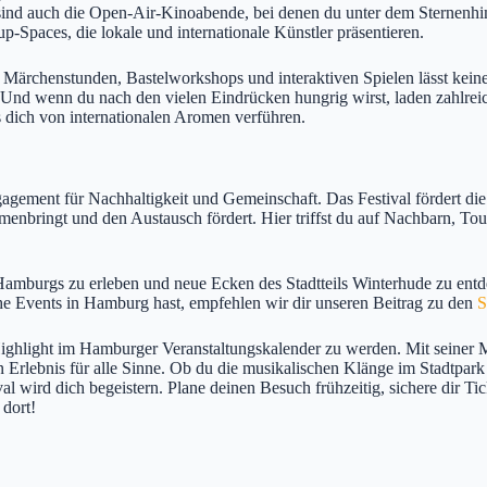
t sind auch die Open-Air-Kinoabende, bei denen du unter dem Sternenhi
-Spaces, die lokale und internationale Künstler präsentieren.
 Märchenstunden, Bastelworkshops und interaktiven Spielen lässt kein
 Und wenn du nach den vielen Eindrücken hungrig wirst, laden zahlre
s dich von internationalen Aromen verführen.
gement für Nachhaltigkeit und Gemeinschaft. Das Festival fördert die
menbringt und den Austausch fördert. Hier triffst du auf Nachbarn, Tou
mburgs zu erleben und neue Ecken des Stadtteils Winterhude zu entdecke
 Events in Hamburg hast, empfehlen wir dir unseren Beitrag zu den
S
ighlight im Hamburger Veranstaltungskalender zu werden. Mit seiner 
 Erlebnis für alle Sinne. Ob du die musikalischen Klänge im Stadtpark
val wird dich begeistern. Plane deinen Besuch frühzeitig, sichere dir Ti
 dort!