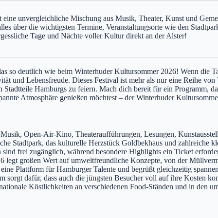
 eine unvergleichliche Mischung aus Musik, Theater, Kunst und Gemei
re alles über die wichtigsten Termine, Veranstaltungsorte wie den Stadt
gessliche Tage und Nächte voller Kultur direkt an der Alster!
as so deutlich wie beim Winterhuder Kultursommer 2026! Wenn die Tag
tät und Lebensfreude. Dieses Festival ist mehr als nur eine Reihe von
ten Stadtteile Hamburgs zu feiern. Mach dich bereit für ein Programm,
ntspannte Atmosphäre genießen möchtest – der Winterhuder Kultursommer
Musik, Open-Air-Kino, Theateraufführungen, Lesungen, Kunstausstell
sche Stadtpark, das kulturelle Herzstück Goldbekhaus und zahlreiche kl
 sind frei zugänglich, während besondere Highlights ein Ticket erforder
legt großen Wert auf umweltfreundliche Konzepte, von der Müllvermei
 eine Plattform für Hamburger Talente und begrüßt gleichzeitig spannen
 sorgt dafür, dass auch die jüngsten Besucher voll auf ihre Kosten k
rnationale Köstlichkeiten an verschiedenen Food-Ständen und in den u