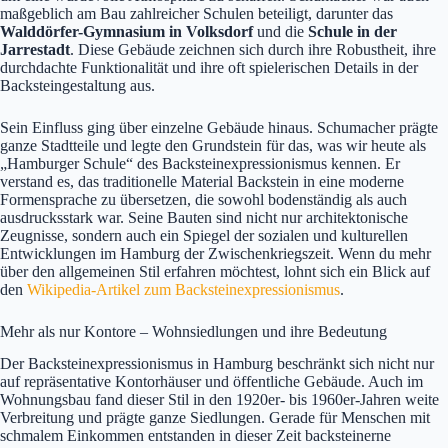
maßgeblich am Bau zahlreicher Schulen beteiligt, darunter das
Walddörfer-Gymnasium in Volksdorf
und die
Schule in der
Jarrestadt
. Diese Gebäude zeichnen sich durch ihre Robustheit, ihre
durchdachte Funktionalität und ihre oft spielerischen Details in der
Backsteingestaltung aus.
Sein Einfluss ging über einzelne Gebäude hinaus. Schumacher prägte
ganze Stadtteile und legte den Grundstein für das, was wir heute als
„Hamburger Schule“ des Backsteinexpressionismus kennen. Er
verstand es, das traditionelle Material Backstein in eine moderne
Formensprache zu übersetzen, die sowohl bodenständig als auch
ausdrucksstark war. Seine Bauten sind nicht nur architektonische
Zeugnisse, sondern auch ein Spiegel der sozialen und kulturellen
Entwicklungen im Hamburg der Zwischenkriegszeit. Wenn du mehr
über den allgemeinen Stil erfahren möchtest, lohnt sich ein Blick auf
den
Wikipedia-Artikel zum Backsteinexpressionismus
.
Mehr als nur Kontore – Wohnsiedlungen und ihre Bedeutung
Der Backsteinexpressionismus in Hamburg beschränkt sich nicht nur
auf repräsentative Kontorhäuser und öffentliche Gebäude. Auch im
Wohnungsbau fand dieser Stil in den 1920er- bis 1960er-Jahren weite
Verbreitung und prägte ganze Siedlungen. Gerade für Menschen mit
schmalem Einkommen entstanden in dieser Zeit backsteinerne