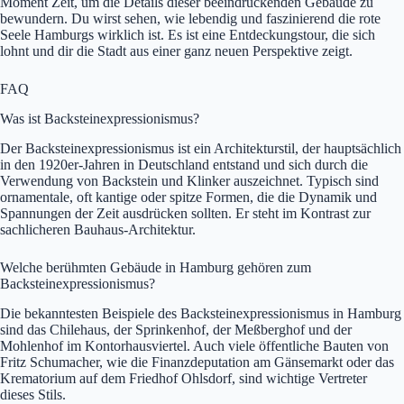
Moment Zeit, um die Details dieser beeindruckenden Gebäude zu
bewundern. Du wirst sehen, wie lebendig und faszinierend die rote
Seele Hamburgs wirklich ist. Es ist eine Entdeckungstour, die sich
lohnt und dir die Stadt aus einer ganz neuen Perspektive zeigt.
FAQ
Was ist Backsteinexpressionismus?
Der Backsteinexpressionismus ist ein Architekturstil, der hauptsächlich
in den 1920er-Jahren in Deutschland entstand und sich durch die
Verwendung von Backstein und Klinker auszeichnet. Typisch sind
ornamentale, oft kantige oder spitze Formen, die die Dynamik und
Spannungen der Zeit ausdrücken sollten. Er steht im Kontrast zur
sachlicheren Bauhaus-Architektur.
Welche berühmten Gebäude in Hamburg gehören zum
Backsteinexpressionismus?
Die bekanntesten Beispiele des Backsteinexpressionismus in Hamburg
sind das Chilehaus, der Sprinkenhof, der Meßberghof und der
Mohlenhof im Kontorhausviertel. Auch viele öffentliche Bauten von
Fritz Schumacher, wie die Finanzdeputation am Gänsemarkt oder das
Krematorium auf dem Friedhof Ohlsdorf, sind wichtige Vertreter
dieses Stils.