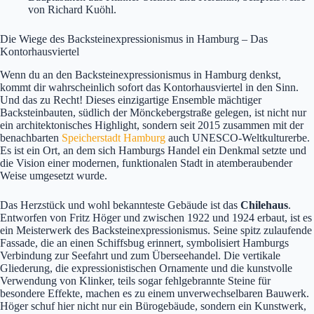
von Richard Kuöhl.
Die Wiege des Backsteinexpressionismus in Hamburg – Das
Kontorhausviertel
Wenn du an den Backsteinexpressionismus in Hamburg denkst,
kommt dir wahrscheinlich sofort das Kontorhausviertel in den Sinn.
Und das zu Recht! Dieses einzigartige Ensemble mächtiger
Backsteinbauten, südlich der Mönckebergstraße gelegen, ist nicht nur
ein architektonisches Highlight, sondern seit 2015 zusammen mit der
benachbarten
Speicherstadt Hamburg
auch UNESCO-Weltkulturerbe.
Es ist ein Ort, an dem sich Hamburgs Handel ein Denkmal setzte und
die Vision einer modernen, funktionalen Stadt in atemberaubender
Weise umgesetzt wurde.
Das Herzstück und wohl bekannteste Gebäude ist das
Chilehaus
.
Entworfen von Fritz Höger und zwischen 1922 und 1924 erbaut, ist es
ein Meisterwerk des Backsteinexpressionismus. Seine spitz zulaufende
Fassade, die an einen Schiffsbug erinnert, symbolisiert Hamburgs
Verbindung zur Seefahrt und zum Überseehandel. Die vertikale
Gliederung, die expressionistischen Ornamente und die kunstvolle
Verwendung von Klinker, teils sogar fehlgebrannte Steine für
besondere Effekte, machen es zu einem unverwechselbaren Bauwerk.
Höger schuf hier nicht nur ein Bürogebäude, sondern ein Kunstwerk,