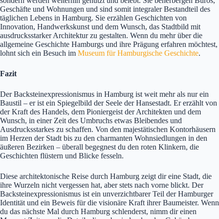
sondern werden weiterhin genutzt und belebt. Sie beherbergen Büros,
Geschäfte und Wohnungen und sind somit integraler Bestandteil des
täglichen Lebens in Hamburg. Sie erzählen Geschichten von
Innovation, Handwerkskunst und dem Wunsch, das Stadtbild mit
ausdrucksstarker Architektur zu gestalten. Wenn du mehr über die
allgemeine Geschichte Hamburgs und ihre Prägung erfahren möchtest,
lohnt sich ein Besuch im
Museum für Hamburgische Geschichte
.
Fazit
Der Backsteinexpressionismus in Hamburg ist weit mehr als nur ein
Baustil – er ist ein Spiegelbild der Seele der Hansestadt. Er erzählt von
der Kraft des Handels, dem Pioniergeist der Architekten und dem
Wunsch, in einer Zeit des Umbruchs etwas Bleibendes und
Ausdrucksstarkes zu schaffen. Von den majestätischen Kontorhäusern
im Herzen der Stadt bis zu den charmanten Wohnsiedlungen in den
äußeren Bezirken – überall begegnest du den roten Klinkern, die
Geschichten flüstern und Blicke fesseln.
Diese architektonische Reise durch Hamburg zeigt dir eine Stadt, die
ihre Wurzeln nicht vergessen hat, aber stets nach vorne blickt. Der
Backsteinexpressionismus ist ein unverzichtbarer Teil der Hamburger
Identität und ein Beweis für die visionäre Kraft ihrer Baumeister. Wenn
du das nächste Mal durch Hamburg schlenderst, nimm dir einen