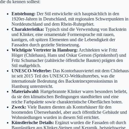
die du kennen solltest:
Entstehung:
Der Stil entwickelte sich hauptsächlich in den
1920er-Jahren in Deutschland, mit regionalen Schwerpunkten in
Norddeutschland und dem Rhein-Ruhrgebiet.
Charakteristika:
Typisch sind die Verwendung von Backstein
und Klinker, eine ornamentale Formensprache mit rauen,
kantigen, oft spitzen Elementen und die Lebendigkeit der
Fassaden durch gezielte Steinsetzung.
Wichtigste Vertreter in Hamburg:
Architekten wie Fritz
Höger (Chilehaus), Hans und Oskar Gerson (Sprinkenhof) und
Fritz Schumacher (zahlreiche öffentliche Bauten) prägten den
Stil maßgeblich.
UNESCO-Welterbe:
Das Kontorhausviertel mit dem Chilehaus
ist seit 2015 Teil des UNESCO-Weltkulturerbes, was die
internationale Bedeutung des Backsteinexpressionismus in
Hamburg unterstreicht.
Materialwahl:
Hartgebrannte Klinker waren besonders beliebt,
da sie den klimatischen Bedingungen standhielten und eine
reiche Farbpalette sowie charakteristische Oberflächen boten.
Zweck:
Viele Bauten dienten als Kontorhäuser für den
boomenden Überseehandel, aber auch öffentliche Gebäude und
Wohnsiedlungen wurden in diesem Stil errichtet.
Künstlerische Details:
Ergänzt wurden die Fassaden oft durch
Bauplastiken aus Klinker-Steinen und Keramik, beispielsweise