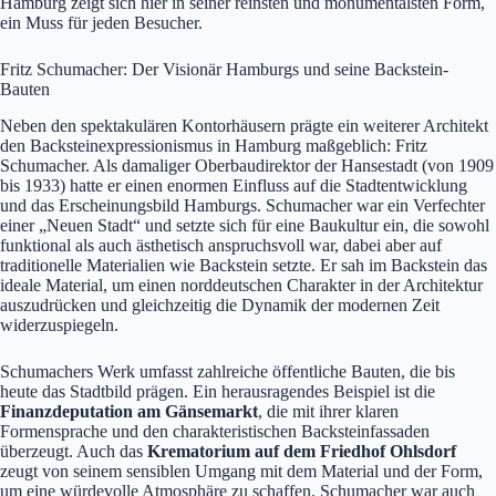
Hamburg zeigt sich hier in seiner reinsten und monumentalsten Form,
ein Muss für jeden Besucher.
Fritz Schumacher: Der Visionär Hamburgs und seine Backstein-
Bauten
Neben den spektakulären Kontorhäusern prägte ein weiterer Architekt
den Backsteinexpressionismus in Hamburg maßgeblich: Fritz
Schumacher. Als damaliger Oberbaudirektor der Hansestadt (von 1909
bis 1933) hatte er einen enormen Einfluss auf die Stadtentwicklung
und das Erscheinungsbild Hamburgs. Schumacher war ein Verfechter
einer „Neuen Stadt“ und setzte sich für eine Baukultur ein, die sowohl
funktional als auch ästhetisch anspruchsvoll war, dabei aber auf
traditionelle Materialien wie Backstein setzte. Er sah im Backstein das
ideale Material, um einen norddeutschen Charakter in der Architektur
auszudrücken und gleichzeitig die Dynamik der modernen Zeit
widerzuspiegeln.
Schumachers Werk umfasst zahlreiche öffentliche Bauten, die bis
heute das Stadtbild prägen. Ein herausragendes Beispiel ist die
Finanzdeputation am Gänsemarkt
, die mit ihrer klaren
Formensprache und den charakteristischen Backsteinfassaden
überzeugt. Auch das
Krematorium auf dem Friedhof Ohlsdorf
zeugt von seinem sensiblen Umgang mit dem Material und der Form,
um eine würdevolle Atmosphäre zu schaffen. Schumacher war auch