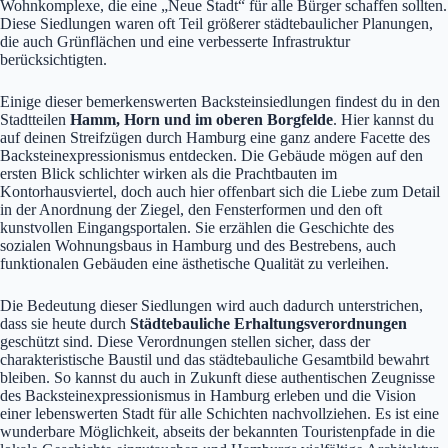
Wohnkomplexe, die eine „Neue Stadt“ für alle Bürger schaffen sollten.
Diese Siedlungen waren oft Teil größerer städtebaulicher Planungen,
die auch Grünflächen und eine verbesserte Infrastruktur
berücksichtigten.
Einige dieser bemerkenswerten Backsteinsiedlungen findest du in den
Stadtteilen
Hamm, Horn und im oberen Borgfelde
. Hier kannst du
auf deinen Streifzügen durch Hamburg eine ganz andere Facette des
Backsteinexpressionismus entdecken. Die Gebäude mögen auf den
ersten Blick schlichter wirken als die Prachtbauten im
Kontorhausviertel, doch auch hier offenbart sich die Liebe zum Detail
in der Anordnung der Ziegel, den Fensterformen und den oft
kunstvollen Eingangsportalen. Sie erzählen die Geschichte des
sozialen Wohnungsbaus in Hamburg und des Bestrebens, auch
funktionalen Gebäuden eine ästhetische Qualität zu verleihen.
Die Bedeutung dieser Siedlungen wird auch dadurch unterstrichen,
dass sie heute durch
Städtebauliche Erhaltungsverordnungen
geschützt sind. Diese Verordnungen stellen sicher, dass der
charakteristische Baustil und das städtebauliche Gesamtbild bewahrt
bleiben. So kannst du auch in Zukunft diese authentischen Zeugnisse
des Backsteinexpressionismus in Hamburg erleben und die Vision
einer lebenswerten Stadt für alle Schichten nachvollziehen. Es ist eine
wunderbare Möglichkeit, abseits der bekannten Touristenpfade in die