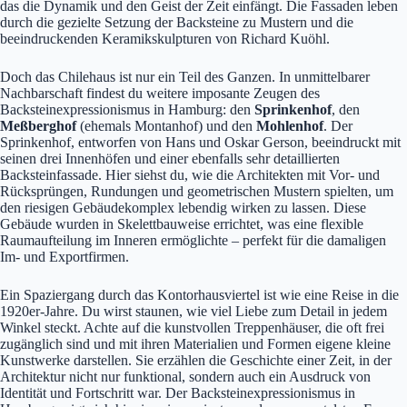
das die Dynamik und den Geist der Zeit einfängt. Die Fassaden leben
durch die gezielte Setzung der Backsteine zu Mustern und die
beeindruckenden Keramikskulpturen von Richard Kuöhl.
Doch das Chilehaus ist nur ein Teil des Ganzen. In unmittelbarer
Nachbarschaft findest du weitere imposante Zeugen des
Backsteinexpressionismus in Hamburg: den
Sprinkenhof
, den
Meßberghof
(ehemals Montanhof) und den
Mohlenhof
. Der
Sprinkenhof, entworfen von Hans und Oskar Gerson, beeindruckt mit
seinen drei Innenhöfen und einer ebenfalls sehr detaillierten
Backsteinfassade. Hier siehst du, wie die Architekten mit Vor- und
Rücksprüngen, Rundungen und geometrischen Mustern spielten, um
den riesigen Gebäudekomplex lebendig wirken zu lassen. Diese
Gebäude wurden in Skelettbauweise errichtet, was eine flexible
Raumaufteilung im Inneren ermöglichte – perfekt für die damaligen
Im- und Exportfirmen.
Ein Spaziergang durch das Kontorhausviertel ist wie eine Reise in die
1920er-Jahre. Du wirst staunen, wie viel Liebe zum Detail in jedem
Winkel steckt. Achte auf die kunstvollen Treppenhäuser, die oft frei
zugänglich sind und mit ihren Materialien und Formen eigene kleine
Kunstwerke darstellen. Sie erzählen die Geschichte einer Zeit, in der
Architektur nicht nur funktional, sondern auch ein Ausdruck von
Identität und Fortschritt war. Der Backsteinexpressionismus in