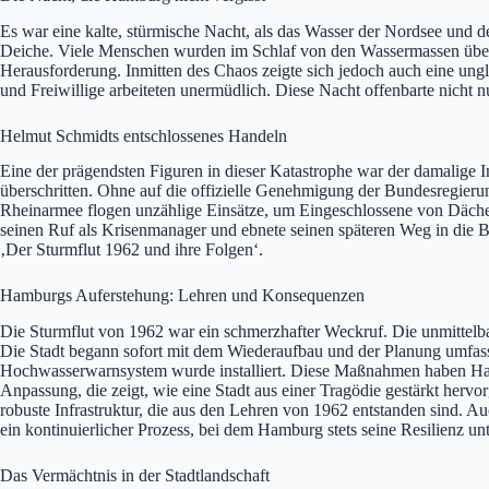
Es war eine kalte, stürmische Nacht, als das Wasser der Nordsee und
Deiche. Viele Menschen wurden im Schlaf von den Wassermassen überr
Herausforderung. Inmitten des Chaos zeigte sich jedoch auch eine ungl
und Freiwillige arbeiteten unermüdlich. Diese Nacht offenbarte nicht n
Helmut Schmidts entschlossenes Handeln
Eine der prägendsten Figuren in dieser Katastrophe war der damalige 
überschritten. Ohne auf die offizielle Genehmigung der Bundesregieru
Rheinarmee flogen unzählige Einsätze, um Eingeschlossene von Däche
seinen Ruf als Krisenmanager und ebnete seinen späteren Weg in die Bu
‚Der Sturmflut 1962 und ihre Folgen‘.
Hamburgs Auferstehung: Lehren und Konsequenzen
Die Sturmflut von 1962 war ein schmerzhafter Weckruf. Die unmittelb
Die Stadt begann sofort mit dem Wiederaufbau und der Planung umfas
Hochwasserwarnsystem wurde installiert. Diese Maßnahmen haben Hamb
Anpassung, die zeigt, wie eine Stadt aus einer Tragödie gestärkt herv
robuste Infrastruktur, die aus den Lehren von 1962 entstanden sind. 
ein kontinuierlicher Prozess, bei dem Hamburg stets seine Resilienz un
Das Vermächtnis in der Stadtlandschaft