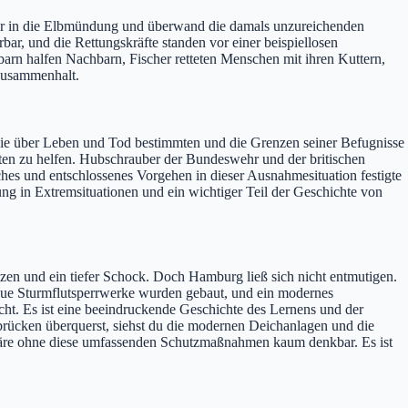
sser in die Elbmündung und überwand die damals unzureichenden
, und die Rettungskräfte standen vor einer beispiellosen
barn halfen Nachbarn, Fischer retteten Menschen mit ihren Kuttern,
 Zusammenhalt.
 die über Leben und Tod bestimmten und die Grenzen seiner Befugnisse
iten zu helfen. Hubschrauber der Bundeswehr und der britischen
s und entschlossenes Vorgehen in dieser Ausnahmesituation festigte
ung in Extremsituationen und ein wichtiger Teil der Geschichte von
zen und ein tiefer Schock. Doch Hamburg ließ sich nicht entmutigen.
ue Sturmflutsperrwerke wurden gebaut, und ein modernes
t. Es ist eine beeindruckende Geschichte des Lernens und der
bbrücken überquerst, siehst du die modernen Deichanlagen und die
re ohne diese umfassenden Schutzmaßnahmen kaum denkbar. Es ist