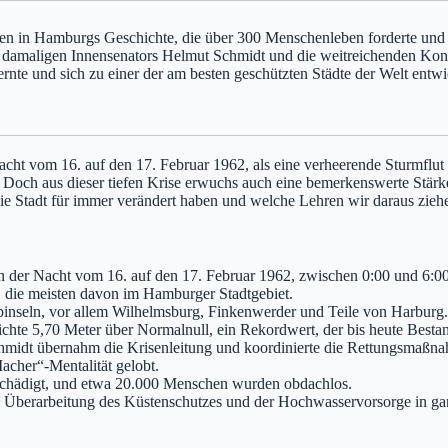
hen in Hamburgs Geschichte, die über 300 Menschenleben forderte und 
des damaligen Innensenators Helmut Schmidt und die weitreichenden Ko
rnte und sich zu einer der am besten geschützten Städte der Welt entwi
ht vom 16. auf den 17. Februar 1962, als eine verheerende Sturmflut 
. Doch aus dieser tiefen Krise erwuchs auch eine bemerkenswerte Stärke
die Stadt für immer verändert haben und welche Lehren wir daraus zie
in der Nacht vom 16. auf den 17. Februar 1962, zwischen 0:00 und 6:0
 die meisten davon im Hamburger Stadtgebiet.
inseln, vor allem Wilhelmsburg, Finkenwerder und Teile von Harburg.
chte 5,70 Meter über Normalnull, ein Rekordwert, der bis heute Bestan
midt übernahm die Krisenleitung und koordinierte die Rettungsmaßna
cher“-Mentalität gelobt.
chädigt, und etwa 20.000 Menschen wurden obdachlos.
n Überarbeitung des Küstenschutzes und der Hochwasservorsorge in g