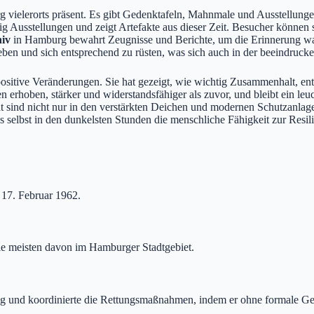
g vielerorts präsent. Es gibt Gedenktafeln, Mahnmale und Ausstellunge
g Ausstellungen und zeigt Artefakte aus dieser Zeit. Besucher können
hiv
in Hamburg bewahrt Zeugnisse und Berichte, um die Erinnerung wach
eben und sich entsprechend zu rüsten, was sich auch in der beeindrucke
positive Veränderungen. Sie hat gezeigt, wie wichtig Zusammenhalt, en
 erhoben, stärker und widerstandsfähiger als zuvor, und bleibt ein leu
ht sind nicht nur in den verstärkten Deichen und modernen Schutzanlage
ass selbst in den dunkelsten Stunden die menschliche Fähigkeit zur Res
 17. Februar 1962.
e meisten davon im Hamburger Stadtgebiet.
ng und koordinierte die Rettungsmaßnahmen, indem er ohne formale G