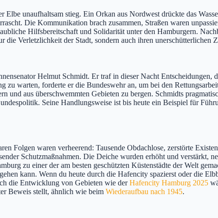
 der Elbe unaufhaltsam stieg. Ein Orkan aus Nordwest drückte das Wa
ascht. Die Kommunikation brach zusammen, Straßen waren unpassierbar
aubliche Hilfsbereitschaft und Solidarität unter den Hamburgern. Nach
ur die Verletzlichkeit der Stadt, sondern auch ihren unerschütterlichen
Innensenator Helmut Schmidt. Er traf in dieser Nacht Entscheidungen,
ng zu warten, forderte er die Bundeswehr an, um bei den Rettungsarbe
rn und aus überschwemmten Gebieten zu bergen. Schmidts pragmatische
ndespolitik. Seine Handlungsweise ist bis heute ein Beispiel für Führ
aren Folgen waren verheerend: Tausende Obdachlose, zerstörte Existen
sender Schutzmaßnahmen. Die Deiche wurden erhöht und verstärkt, ne
urg zu einer der am besten geschützten Küstenstädte der Welt gemach
orgehen kann. Wenn du heute durch die Hafencity spazierst oder die El
Auch die Entwicklung von Gebieten wie der
Hafencity Hamburg 2025
wä
ter Beweis stellt, ähnlich wie beim
Wiederaufbau nach 1945
.