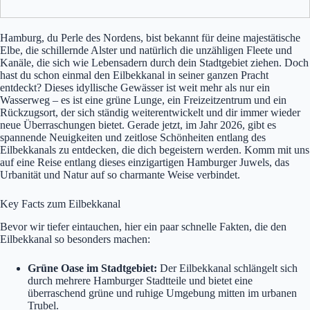
Hamburg, du Perle des Nordens, bist bekannt für deine majestätische
Elbe, die schillernde Alster und natürlich die unzähligen Fleete und
Kanäle, die sich wie Lebensadern durch dein Stadtgebiet ziehen. Doch
hast du schon einmal den Eilbekkanal in seiner ganzen Pracht
entdeckt? Dieses idyllische Gewässer ist weit mehr als nur ein
Wasserweg – es ist eine grüne Lunge, ein Freizeitzentrum und ein
Rückzugsort, der sich ständig weiterentwickelt und dir immer wieder
neue Überraschungen bietet. Gerade jetzt, im Jahr 2026, gibt es
spannende Neuigkeiten und zeitlose Schönheiten entlang des
Eilbekkanals zu entdecken, die dich begeistern werden. Komm mit uns
auf eine Reise entlang dieses einzigartigen Hamburger Juwels, das
Urbanität und Natur auf so charmante Weise verbindet.
Key Facts zum Eilbekkanal
Bevor wir tiefer eintauchen, hier ein paar schnelle Fakten, die den
Eilbekkanal so besonders machen:
Grüne Oase im Stadtgebiet:
Der Eilbekkanal schlängelt sich
durch mehrere Hamburger Stadtteile und bietet eine
überraschend grüne und ruhige Umgebung mitten im urbanen
Trubel.