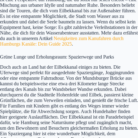
Mischung aus urbaner Idylle und naturnaher Ruhe. Besonders beliebt
sind die Touren, die dich vom Eilbekkanal bis zur Außenalster führen.
Es ist eine entspannte Möglichkeit, die Stadt vom Wasser aus zu
erkunden und dabei die Seele baumeln zu lassen. Wenn du selbst kein
Equipment hast, keine Sorge: Es gibt zahlreiche Verleihstationen in der
Nähe, die dich für dein Wasserabenteuer ausstatten. Mehr dazu erfährst
du auch in unserem Artikel
Neuigkeiten zum Kanufahren durch
Hamburgs Kanäle: Dein Guide 2025
.
Grüne Lunge und Erholungsraum: Spazierwege und Parks
Doch auch an Land hat der Eilbekkanal einiges zu bieten. Die
Uferwege sind perfekt für ausgedehnte Spaziergänge, Joggingrunden
oder eine entspannte Fahrradtour. Von der Mundsburger Brücke aus
kannst du beispielsweise eine etwa drei Kilometer lange Strecke
entlang des Kanals bis zur Wandsbeker Wandse erkunden. Dabei
durchquerst du die Stadtteile Hohenfelde und Eilbek, passierst kleine
Grünflächen, die zum Verweilen einladen, und genießt die frische Luft.
Für Familien mit Kindern gibt es entlang des Weges immer wieder
Spielplätze, die für Abwechslung sorgen. Auch Hundehalter finden
hier geeignete Auslaufflächen. Der Eilbekkanal ist ein Paradebeispiel
dafür, wie Hamburg seine Naturräume pflegt und zugänglich macht,
um den Bewohnern und Besuchern gleichermaßen Erholung zu bieten.
Ein Spaziergang hier ist eine wunderbare Möglichkeit, dem