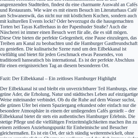
angrenzenden Stadtteilen, findest du eine charmante Auswahl an Cafés
und Restaurants. Wie wäre es mit einem Besuch im Literaturhaus Café
am Schwanenwik, das nicht nur mit köstlichem Kuchen, sondern auch
mit kulturellen Events lockt? Oder bevorzugst du die hausgemachten
Torten bei Tayas Kaffeehaus in der Papenhuder Straße? Auch die
Näscherei ist immer einen Besuch wert für alle, die es süß mögen.
Diese Orte bieten die perfekte Gelegenheit, eine Pause einzulegen, das
Treiben am Kanal zu beobachten und die Hamburger Gastfreundschaft
zu genießen. Die kulinarische Szene rund um den Eilbekkanal ist
vielfältig und bietet für jeden Geschmack etwas Passendes, von
traditionell hanseatisch bis international. Es ist der perfekte Abschluss
für einen ereignisreichen Tag an diesem besonderen Ort.
Fazit: Der Eilbekkanal – Ein zeitloses Hamburger Highlight
Der Eilbekkanal ist und bleibt ein unverzichtbarer Teil Hamburgs, eine
grüne Ader, die Erholung, Natur und städtisches Leben auf einzigartige
Weise miteinander verbindet. Ob du die Ruhe auf dem Wasser suchst,
die grünen Ufer bei einem Spaziergang erkundest oder einfach nur die
besondere Atmosphäre in einem der umliegenden Cafés genießt – der
Eilbekkanal bietet dir stets ein authentisches Hamburger Erlebnis. Die
stetige Pflege und die vielfältigen Freizeitmöglichkeiten machen ihn zu
einem zeitlosen Anziehungspunkt für Einheimische und Besucher
gleichermaßen. Es ist ein Ort, der sich ständig weiterentwickelt, ohne