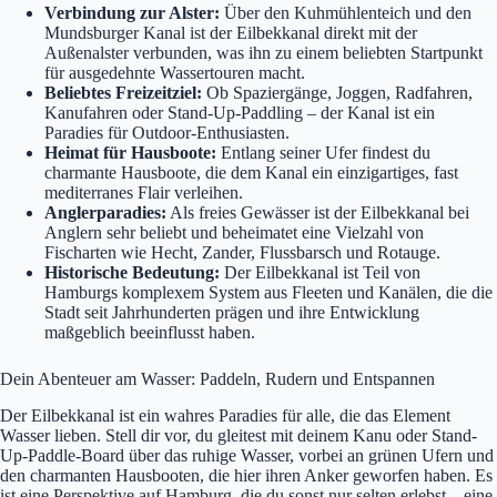
Verbindung zur Alster:
Über den Kuhmühlenteich und den
Mundsburger Kanal ist der Eilbekkanal direkt mit der
Außenalster verbunden, was ihn zu einem beliebten Startpunkt
für ausgedehnte Wassertouren macht.
Beliebtes Freizeitziel:
Ob Spaziergänge, Joggen, Radfahren,
Kanufahren oder Stand-Up-Paddling – der Kanal ist ein
Paradies für Outdoor-Enthusiasten.
Heimat für Hausboote:
Entlang seiner Ufer findest du
charmante Hausboote, die dem Kanal ein einzigartiges, fast
mediterranes Flair verleihen.
Anglerparadies:
Als freies Gewässer ist der Eilbekkanal bei
Anglern sehr beliebt und beheimatet eine Vielzahl von
Fischarten wie Hecht, Zander, Flussbarsch und Rotauge.
Historische Bedeutung:
Der Eilbekkanal ist Teil von
Hamburgs komplexem System aus Fleeten und Kanälen, die die
Stadt seit Jahrhunderten prägen und ihre Entwicklung
maßgeblich beeinflusst haben.
Dein Abenteuer am Wasser: Paddeln, Rudern und Entspannen
Der Eilbekkanal ist ein wahres Paradies für alle, die das Element
Wasser lieben. Stell dir vor, du gleitest mit deinem Kanu oder Stand-
Up-Paddle-Board über das ruhige Wasser, vorbei an grünen Ufern und
den charmanten Hausbooten, die hier ihren Anker geworfen haben. Es
ist eine Perspektive auf Hamburg, die du sonst nur selten erlebst – eine