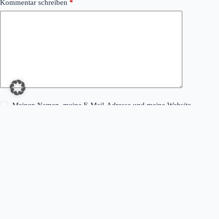
Kommentar schreiben
*
Meinen Namen, meine E-Mail-Adresse und meine Website
in diesem Browser für die nächste Kommentierung speichern.
Kommentar abschicken
Copyright © 2026 - Hamburgsbester.de