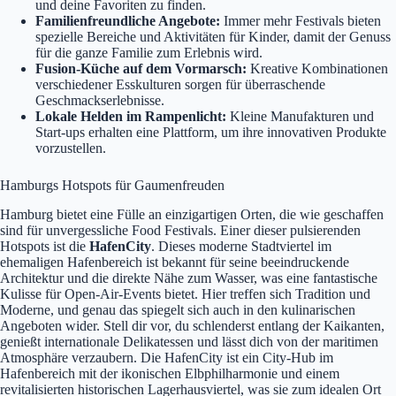
und deine Favoriten zu finden.
Familienfreundliche Angebote:
Immer mehr Festivals bieten
spezielle Bereiche und Aktivitäten für Kinder, damit der Genuss
für die ganze Familie zum Erlebnis wird.
Fusion-Küche auf dem Vormarsch:
Kreative Kombinationen
verschiedener Esskulturen sorgen für überraschende
Geschmackserlebnisse.
Lokale Helden im Rampenlicht:
Kleine Manufakturen und
Start-ups erhalten eine Plattform, um ihre innovativen Produkte
vorzustellen.
Hamburgs Hotspots für Gaumenfreuden
Hamburg bietet eine Fülle an einzigartigen Orten, die wie geschaffen
sind für unvergessliche Food Festivals. Einer dieser pulsierenden
Hotspots ist die
HafenCity
. Dieses moderne Stadtviertel im
ehemaligen Hafenbereich ist bekannt für seine beeindruckende
Architektur und die direkte Nähe zum Wasser, was eine fantastische
Kulisse für Open-Air-Events bietet. Hier treffen sich Tradition und
Moderne, und genau das spiegelt sich auch in den kulinarischen
Angeboten wider. Stell dir vor, du schlenderst entlang der Kaikanten,
genießt internationale Delikatessen und lässt dich von der maritimen
Atmosphäre verzaubern. Die HafenCity ist ein City-Hub im
Hafenbereich mit der ikonischen Elbphilharmonie und einem
revitalisierten historischen Lagerhausviertel, was sie zum idealen Ort