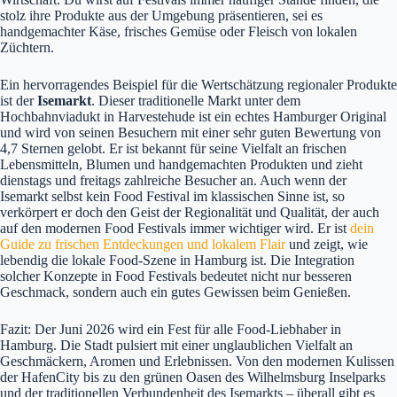
stolz ihre Produkte aus der Umgebung präsentieren, sei es
handgemachter Käse, frisches Gemüse oder Fleisch von lokalen
Züchtern.
Ein hervorragendes Beispiel für die Wertschätzung regionaler Produkte
ist der
Isemarkt
. Dieser traditionelle Markt unter dem
Hochbahnviadukt in Harvestehude ist ein echtes Hamburger Original
und wird von seinen Besuchern mit einer sehr guten Bewertung von
4,7 Sternen gelobt. Er ist bekannt für seine Vielfalt an frischen
Lebensmitteln, Blumen und handgemachten Produkten und zieht
dienstags und freitags zahlreiche Besucher an. Auch wenn der
Isemarkt selbst kein Food Festival im klassischen Sinne ist, so
verkörpert er doch den Geist der Regionalität und Qualität, der auch
auf den modernen Food Festivals immer wichtiger wird. Er ist
dein
Guide zu frischen Entdeckungen und lokalem Flair
und zeigt, wie
lebendig die lokale Food-Szene in Hamburg ist. Die Integration
solcher Konzepte in Food Festivals bedeutet nicht nur besseren
Geschmack, sondern auch ein gutes Gewissen beim Genießen.
Fazit: Der Juni 2026 wird ein Fest für alle Food-Liebhaber in
Hamburg. Die Stadt pulsiert mit einer unglaublichen Vielfalt an
Geschmäckern, Aromen und Erlebnissen. Von den modernen Kulissen
der HafenCity bis zu den grünen Oasen des Wilhelmsburg Inselparks
und der traditionellen Verbundenheit des Isemarkts – überall gibt es