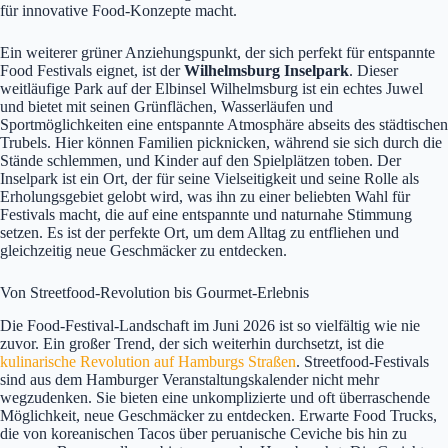
für innovative Food-Konzepte macht.
Ein weiterer grüner Anziehungspunkt, der sich perfekt für entspannte
Food Festivals eignet, ist der
Wilhelmsburg Inselpark
. Dieser
weitläufige Park auf der Elbinsel Wilhelmsburg ist ein echtes Juwel
und bietet mit seinen Grünflächen, Wasserläufen und
Sportmöglichkeiten eine entspannte Atmosphäre abseits des städtischen
Trubels. Hier können Familien picknicken, während sie sich durch die
Stände schlemmen, und Kinder auf den Spielplätzen toben. Der
Inselpark ist ein Ort, der für seine Vielseitigkeit und seine Rolle als
Erholungsgebiet gelobt wird, was ihn zu einer beliebten Wahl für
Festivals macht, die auf eine entspannte und naturnahe Stimmung
setzen. Es ist der perfekte Ort, um dem Alltag zu entfliehen und
gleichzeitig neue Geschmäcker zu entdecken.
Von Streetfood-Revolution bis Gourmet-Erlebnis
Die Food-Festival-Landschaft im Juni 2026 ist so vielfältig wie nie
zuvor. Ein großer Trend, der sich weiterhin durchsetzt, ist die
kulinarische Revolution auf Hamburgs Straßen
. Streetfood-Festivals
sind aus dem Hamburger Veranstaltungskalender nicht mehr
wegzudenken. Sie bieten eine unkomplizierte und oft überraschende
Möglichkeit, neue Geschmäcker zu entdecken. Erwarte Food Trucks,
die von koreanischen Tacos über peruanische Ceviche bis hin zu