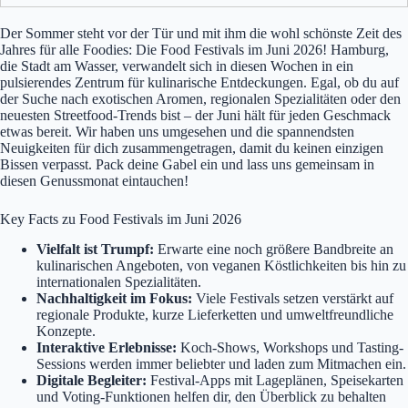
Der Sommer steht vor der Tür und mit ihm die wohl schönste Zeit des
Jahres für alle Foodies: Die Food Festivals im Juni 2026! Hamburg,
die Stadt am Wasser, verwandelt sich in diesen Wochen in ein
pulsierendes Zentrum für kulinarische Entdeckungen. Egal, ob du auf
der Suche nach exotischen Aromen, regionalen Spezialitäten oder den
neuesten Streetfood-Trends bist – der Juni hält für jeden Geschmack
etwas bereit. Wir haben uns umgesehen und die spannendsten
Neuigkeiten für dich zusammengetragen, damit du keinen einzigen
Bissen verpasst. Pack deine Gabel ein und lass uns gemeinsam in
diesen Genussmonat eintauchen!
Key Facts zu Food Festivals im Juni 2026
Vielfalt ist Trumpf:
Erwarte eine noch größere Bandbreite an
kulinarischen Angeboten, von veganen Köstlichkeiten bis hin zu
internationalen Spezialitäten.
Nachhaltigkeit im Fokus:
Viele Festivals setzen verstärkt auf
regionale Produkte, kurze Lieferketten und umweltfreundliche
Konzepte.
Interaktive Erlebnisse:
Koch-Shows, Workshops und Tasting-
Sessions werden immer beliebter und laden zum Mitmachen ein.
Digitale Begleiter:
Festival-Apps mit Lageplänen, Speisekarten
und Voting-Funktionen helfen dir, den Überblick zu behalten