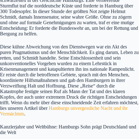
schwärzesten in der Geschichte Hamburgs. Eine verheerende
Sturmflut traf die norddeutsche Küste und forderte in Hamburg über
300 Todesopfer. In dieser Stunde der größten Not zeigte Helmut
Schmidt, damals Innensenator, seine wahre Größe. Ohne zu zögern
und ohne auf formale Genehmigungen zu warten, traf er eine mutige
Entscheidung: Er forderte die Bundeswehr an, um bei der Rettung und
Bergung zu helfen.
Diese kühne Abweichung von den Dienstwegen war ein Akt des
puren Pragmatismus und der Menschlichkeit. Es ging darum, Leben zu
retten, und Schmidt handelte. Seine Entschlossenheit und sein
unkonventionelles Vorgehen wurden zu einem Lehrstück in
Krisenmanagement und katapultierten ihn ins nationale Rampenlicht.
Er reiste durch die betroffenen Gebiete, sprach mit den Menschen,
koordinierte Hilfsmaßnahmen und gab den Hamburgern in ihrer
Verzweiflung Halt und Hoffnung. Diese „Reise“ durch die
Katastrophe festigte seinen Ruf als Mann der Tat und des klaren
Kopfes, der auch unter extremem Druck die richtigen Entscheidungen
trifft. Wenn du mehr über diese einschneidende Zeit erfahren möchtest,
lies unseren Artikel über
Hamburgs unvergessliche Nacht und ihr
Vermächtnis
.
Kanzlerjahre und Weltbühne: Hamburgs Sohn prägt Deutschland und
die Welt