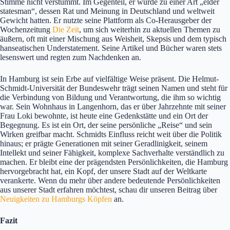
Stimme nicht verstummt. Im Gegenteil, er wurde zu einer Art „elder
statesman“, dessen Rat und Meinung in Deutschland und weltweit
Gewicht hatten. Er nutzte seine Plattform als Co-Herausgeber der
Wochenzeitung
Die Zeit
, um sich weiterhin zu aktuellen Themen zu
äußern, oft mit einer Mischung aus Weisheit, Skepsis und dem typisch
hanseatischen Understatement. Seine Artikel und Bücher waren stets
lesenswert und regten zum Nachdenken an.
In Hamburg ist sein Erbe auf vielfältige Weise präsent. Die Helmut-
Schmidt-Universität der Bundeswehr trägt seinen Namen und steht für
die Verbindung von Bildung und Verantwortung, die ihm so wichtig
war. Sein Wohnhaus in Langenhorn, das er über Jahrzehnte mit seiner
Frau Loki bewohnte, ist heute eine Gedenkstätte und ein Ort der
Begegnung. Es ist ein Ort, der seine persönliche „Reise“ und sein
Wirken greifbar macht. Schmidts Einfluss reicht weit über die Politik
hinaus; er prägte Generationen mit seiner Geradlinigkeit, seinem
Intellekt und seiner Fähigkeit, komplexe Sachverhalte verständlich zu
machen. Er bleibt eine der prägendsten Persönlichkeiten, die Hamburg
hervorgebracht hat, ein Kopf, der unsere Stadt auf der Weltkarte
verankerte. Wenn du mehr über andere bedeutende Persönlichkeiten
aus unserer Stadt erfahren möchtest, schau dir unseren Beitrag über
Neuigkeiten zu Hamburgs Köpfen
an.
Fazit