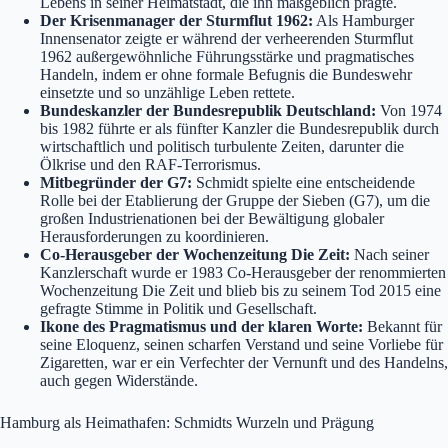
Lebens in seiner Heimatstadt, die ihn maßgeblich prägte.
Der Krisenmanager der Sturmflut 1962:
Als Hamburger
Innensenator zeigte er während der verheerenden Sturmflut
1962 außergewöhnliche Führungsstärke und pragmatisches
Handeln, indem er ohne formale Befugnis die Bundeswehr
einsetzte und so unzählige Leben rettete.
Bundeskanzler der Bundesrepublik Deutschland:
Von 1974
bis 1982 führte er als fünfter Kanzler die Bundesrepublik durch
wirtschaftlich und politisch turbulente Zeiten, darunter die
Ölkrise und den RAF-Terrorismus.
Mitbegründer der G7:
Schmidt spielte eine entscheidende
Rolle bei der Etablierung der Gruppe der Sieben (G7), um die
großen Industrienationen bei der Bewältigung globaler
Herausforderungen zu koordinieren.
Co-Herausgeber der Wochenzeitung Die Zeit:
Nach seiner
Kanzlerschaft wurde er 1983 Co-Herausgeber der renommierten
Wochenzeitung Die Zeit und blieb bis zu seinem Tod 2015 eine
gefragte Stimme in Politik und Gesellschaft.
Ikone des Pragmatismus und der klaren Worte:
Bekannt für
seine Eloquenz, seinen scharfen Verstand und seine Vorliebe für
Zigaretten, war er ein Verfechter der Vernunft und des Handelns,
auch gegen Widerstände.
Hamburg als Heimathafen: Schmidts Wurzeln und Prägung