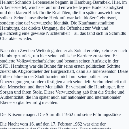
Helmut Schmidts Lebensreise begann in Hamburg-Barmbek. Hier, im
Arbeiterviertel, wuchs er auf und entwickelte jene Bodenständigkeit
und den klaren Blick für die Realitäten, die ihn später auszeichnen
sollten. Seine hanseatische Herkunft war kein bloßer Geburtsort,
sondern eine tief verwurzelte Identität. Die Kaufmannstradition
Hamburgs, der direkte Umgang, die Offenheit zur Welt und
gleichzeitig eine gewisse Nüchternheit – all das fand sich in Schmidts
Charakter wieder.
Nach dem Zweiten Weltkrieg, den er als Soldat erlebte, kehrte er nach
Hamburg zurück, um hier seine politische Karriere zu starten. Er
studierte Volkswirtschaftslehre und begann seinen Aufstieg in der
SPD. Hamburg war die Bühne für seine ersten politischen Schritte,
zuerst als Abgeordneter der Bürgerschaft, dann als Innensenator. Diese
frühen Jahre in der Stadt formten nicht nur seine politischen
Überzeugungen, sondern festigten auch seine tiefe Verbundenheit mit
den Menschen und ihrer Mentalität. Er verstand die Hamburger, ihre
Sorgen und ihren Stolz. Diese Verwurzelung gab ihm die Stärke und
Authentizität, die ihn später auch auf nationaler und internationaler
Ebene so glaubwürdig machten.
Der Krisenmanager: Die Sturmflut 1962 und seine Führungsstärke
Die Nacht vom 16. auf den 17. Februar 1962 war eine der