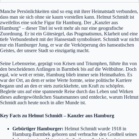
Manche Persönlichkeiten sind so eng mit ihrer Heimatstadt verbunden,
dass man sie sich ohne sie kaum vorstellen kann. Helmut Schmidt ist
zweifellos eine solche Figur für Hamburg. Der „Kanzler aus
Hamburg“ – dieser Titel ist weit mehr als nur eine geografische
Zuordnung. Er ist ein Gütesiegel, das Pragmatismus, Klarheit und eine
tiefe Verbundenheit mit der Hansestadt symbolisiert. Schmidt war nicht
nur ein Hamburger Jung, er war die Verkörperung des hanseatischen
Geistes, der unsere Stadt so einzigartig macht.
Seine Lebensreise, geprägt von Krisen und Triumphen, führte ihn von
den bescheidenen Anfängen in Barmbek bis auf die Weltbühne. Doch
egal, wie weit er reiste, Hamburg blieb immer sein Heimathafen. Es
war der Ort, an dem er seine Werte formte, seine politische Karriere
begann und an den er stets zurückkehrte, um Kraft zu schöpfen.
Begleite uns auf eine spannende Reise durch das Leben und Wirken
dieses außergewöhnlichen Staatsmannes und entdecke, warum Helmut
Schmidt auch heute noch in aller Munde ist.
Key Facts zu Helmut Schmidt – Kanzler aus Hamburg
Gebürtiger Hamburger:
Helmut Schmidt wurde 1918 in
Hamburg-Barmbek geboren und verbrachte den Großteil seines