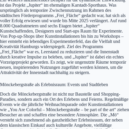
ist das Projekt „Jupiter“ im ehemaligen Karstadt-Sporthaus. Was
ursprünglich als temporäre Zwischennutzung im Rahmen des
städtischen Förderprogramms „Frei_Fläche“ gedacht war, hat sich als
voller Erfolg erwiesen und wurde bis Mitte 2025 verlängert. Auf rund
8.000 Quadratmetern und sechs Etagen bietet „Jupiter“
Kunstschaffenden, Designern und Start-ups Raum für Experimente.
Von Pop-up-Shops über Kunstinstallationen bis hin zu Workshops –
hier entsteht ein lebendiges Experimentierfeld, das die Vielfalt und
Kreativität Hamburgs widerspiegelt. Ziel des Programms
„Frei_Fläche“ war es, Leerstand zu reduzieren und die Innenstadt
durch kreative Impulse zu beleben, und „Jupiter“ ist dabei ein echtes
Vorzeigeprojekt geworden. Es zeigt, wie ungenutzte Räume temporär
neuen, inspirierenden Nutzungen zugeführt werden können, um die
Attraktivität der Innenstadt nachhaltig zu steigern.
Mönckebergstraße als Erlebnisraum: Events und Stadtleben
Doch die Mönckebergstraße ist nicht nur Baustelle und Shopping-
Paradies, sondern auch ein Ort des Erlebens und Feierns. Regelmäßige
Events wie die jährliche Weihnachtsparade oder Kunstinstallationen
wie „You Are Colorful – Mönckebergstraße – be part of the art“ ziehen
Besucher an und schaffen eine besondere Atmosphäre. Die „Mö“
versteht sich zunehmend als ganzheitlicher Erlebnisraum, der neben
dem klassischen Einkauf auch kulturelle Angebote, vielfältige