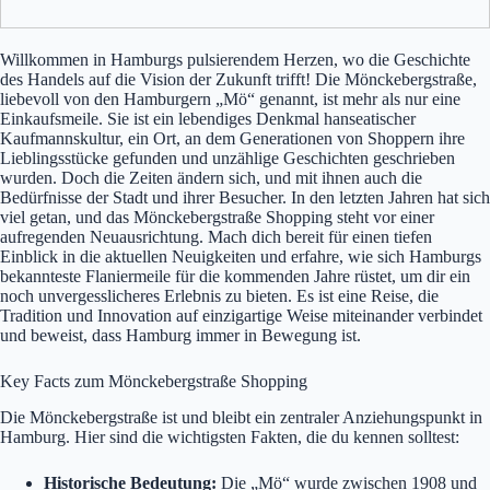
Willkommen in Hamburgs pulsierendem Herzen, wo die Geschichte
des Handels auf die Vision der Zukunft trifft! Die Mönckebergstraße,
liebevoll von den Hamburgern „Mö“ genannt, ist mehr als nur eine
Einkaufsmeile. Sie ist ein lebendiges Denkmal hanseatischer
Kaufmannskultur, ein Ort, an dem Generationen von Shoppern ihre
Lieblingsstücke gefunden und unzählige Geschichten geschrieben
wurden. Doch die Zeiten ändern sich, und mit ihnen auch die
Bedürfnisse der Stadt und ihrer Besucher. In den letzten Jahren hat sich
viel getan, und das Mönckebergstraße Shopping steht vor einer
aufregenden Neuausrichtung. Mach dich bereit für einen tiefen
Einblick in die aktuellen Neuigkeiten und erfahre, wie sich Hamburgs
bekannteste Flaniermeile für die kommenden Jahre rüstet, um dir ein
noch unvergesslicheres Erlebnis zu bieten. Es ist eine Reise, die
Tradition und Innovation auf einzigartige Weise miteinander verbindet
und beweist, dass Hamburg immer in Bewegung ist.
Key Facts zum Mönckebergstraße Shopping
Die Mönckebergstraße ist und bleibt ein zentraler Anziehungspunkt in
Hamburg. Hier sind die wichtigsten Fakten, die du kennen solltest:
Historische Bedeutung:
Die „Mö“ wurde zwischen 1908 und