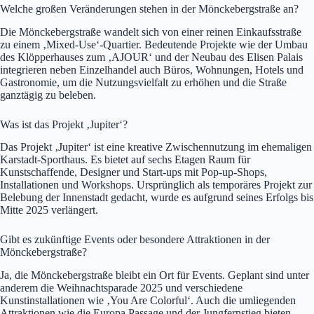
Welche großen Veränderungen stehen in der Mönckebergstraße an?
Die Mönckebergstraße wandelt sich von einer reinen Einkaufsstraße
zu einem ‚Mixed-Use‘-Quartier. Bedeutende Projekte wie der Umbau
des Klöpperhauses zum ‚AJOUR‘ und der Neubau des Elisen Palais
integrieren neben Einzelhandel auch Büros, Wohnungen, Hotels und
Gastronomie, um die Nutzungsvielfalt zu erhöhen und die Straße
ganztägig zu beleben.
Was ist das Projekt ‚Jupiter‘?
Das Projekt ‚Jupiter‘ ist eine kreative Zwischennutzung im ehemaligen
Karstadt-Sporthaus. Es bietet auf sechs Etagen Raum für
Kunstschaffende, Designer und Start-ups mit Pop-up-Shops,
Installationen und Workshops. Ursprünglich als temporäres Projekt zur
Belebung der Innenstadt gedacht, wurde es aufgrund seines Erfolgs bis
Mitte 2025 verlängert.
Gibt es zukünftige Events oder besondere Attraktionen in der
Mönckebergstraße?
Ja, die Mönckebergstraße bleibt ein Ort für Events. Geplant sind unter
anderem die Weihnachtsparade 2025 und verschiedene
Kunstinstallationen wie ‚You Are Colorful‘. Auch die umliegenden
Attraktionen wie die Europa Passage und der Jungfernstieg bieten