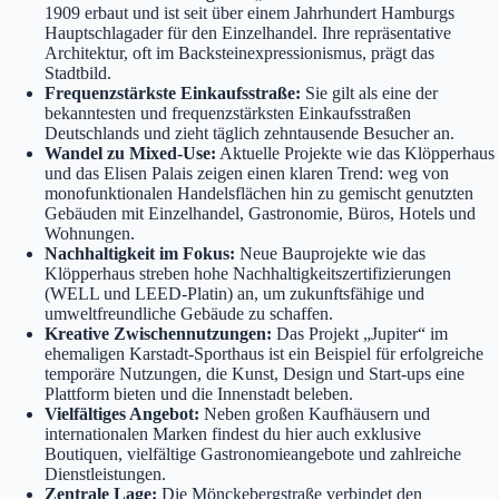
1909 erbaut und ist seit über einem Jahrhundert Hamburgs
Hauptschlagader für den Einzelhandel. Ihre repräsentative
Architektur, oft im Backsteinexpressionismus, prägt das
Stadtbild.
Frequenzstärkste Einkaufsstraße:
Sie gilt als eine der
bekanntesten und frequenzstärksten Einkaufsstraßen
Deutschlands und zieht täglich zehntausende Besucher an.
Wandel zu Mixed-Use:
Aktuelle Projekte wie das Klöpperhaus
und das Elisen Palais zeigen einen klaren Trend: weg von
monofunktionalen Handelsflächen hin zu gemischt genutzten
Gebäuden mit Einzelhandel, Gastronomie, Büros, Hotels und
Wohnungen.
Nachhaltigkeit im Fokus:
Neue Bauprojekte wie das
Klöpperhaus streben hohe Nachhaltigkeitszertifizierungen
(WELL und LEED-Platin) an, um zukunftsfähige und
umweltfreundliche Gebäude zu schaffen.
Kreative Zwischennutzungen:
Das Projekt „Jupiter“ im
ehemaligen Karstadt-Sporthaus ist ein Beispiel für erfolgreiche
temporäre Nutzungen, die Kunst, Design und Start-ups eine
Plattform bieten und die Innenstadt beleben.
Vielfältiges Angebot:
Neben großen Kaufhäusern und
internationalen Marken findest du hier auch exklusive
Boutiquen, vielfältige Gastronomieangebote und zahlreiche
Dienstleistungen.
Zentrale Lage:
Die Mönckebergstraße verbindet den