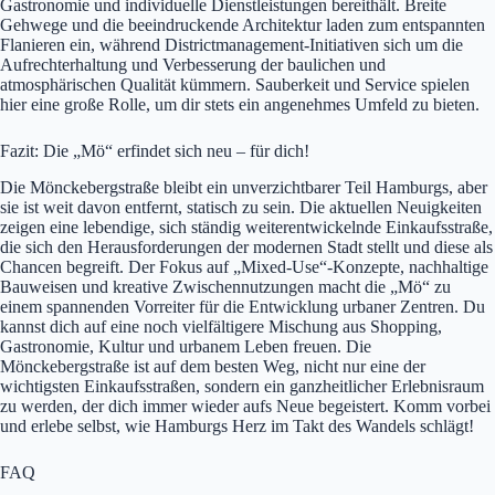
Gastronomie und individuelle Dienstleistungen bereithält. Breite
Gehwege und die beeindruckende Architektur laden zum entspannten
Flanieren ein, während Districtmanagement-Initiativen sich um die
Aufrechterhaltung und Verbesserung der baulichen und
atmosphärischen Qualität kümmern. Sauberkeit und Service spielen
hier eine große Rolle, um dir stets ein angenehmes Umfeld zu bieten.
Fazit: Die „Mö“ erfindet sich neu – für dich!
Die Mönckebergstraße bleibt ein unverzichtbarer Teil Hamburgs, aber
sie ist weit davon entfernt, statisch zu sein. Die aktuellen Neuigkeiten
zeigen eine lebendige, sich ständig weiterentwickelnde Einkaufsstraße,
die sich den Herausforderungen der modernen Stadt stellt und diese als
Chancen begreift. Der Fokus auf „Mixed-Use“-Konzepte, nachhaltige
Bauweisen und kreative Zwischennutzungen macht die „Mö“ zu
einem spannenden Vorreiter für die Entwicklung urbaner Zentren. Du
kannst dich auf eine noch vielfältigere Mischung aus Shopping,
Gastronomie, Kultur und urbanem Leben freuen. Die
Mönckebergstraße ist auf dem besten Weg, nicht nur eine der
wichtigsten Einkaufsstraßen, sondern ein ganzheitlicher Erlebnisraum
zu werden, der dich immer wieder aufs Neue begeistert. Komm vorbei
und erlebe selbst, wie Hamburgs Herz im Takt des Wandels schlägt!
FAQ