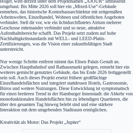
Höger, wird derzeit unter dem Projektnamen „AJOUR“ umfassend
umgebaut. Bis Mitte 2026 soll hier ein „Mixed-Use“-Gebäude
entstehen, das historische Kontorhausarchitektur mit zeitgemäßen
Arbeitswelten, Einzelhandel, Wohnen und öffentlichen Angeboten
verbindet. Stell dir vor, wie ein lichtdurchflutetes Atrium mehrere
Geschosse miteinander verbindet und so neue, attraktive
Aufenthaltsbereiche schafft. Das Projekt setzt zudem auf hohe
Nachhaltigkeitsstandards mit WELL- und LEED-Platin-
Zertifizierungen, was die Vision einer zukunftsfähigen Stadt
unterstreicht.
Nur wenige Schritte entfernt nimmt das Elisen Palais Gestalt an.
Zwischen Hauptbahnhof und Rathausmarkt gelegen, entsteht hier ein
weiteres gemischt genutztes Gebäude, das bis Ende 2026 fertiggestellt
sein soll. Auch dieses Projekt ersetzt frühere großflächige
Einzelhandelsflächen und integriert stattdessen Hotels, Gastronomie,
Büros und weitere Nutzungen. Diese Entwicklung ist symptomatisch
für einen breiteren Trend in der Hamburger Innenstadt: die Abkehr von
monofunktionalen Handelsflächen hin zu lebendigen Quartieren, die
über den gesamten Tag hinweg belebt sind und eine stärkere
Interaktion mit dem umgebenden Stadtraum ermöglichen.
Kreativität als Motor: Das Projekt „Jupiter“