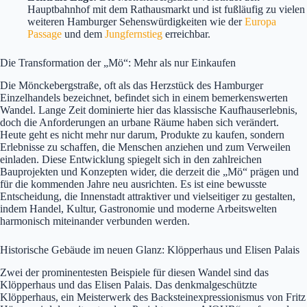
Hauptbahnhof mit dem Rathausmarkt und ist fußläufig zu vielen
weiteren Hamburger Sehenswürdigkeiten wie der
Europa
Passage
und dem
Jungfernstieg
erreichbar.
Die Transformation der „Mö“: Mehr als nur Einkaufen
Die Mönckebergstraße, oft als das Herzstück des Hamburger
Einzelhandels bezeichnet, befindet sich in einem bemerkenswerten
Wandel. Lange Zeit dominierte hier das klassische Kaufhauserlebnis,
doch die Anforderungen an urbane Räume haben sich verändert.
Heute geht es nicht mehr nur darum, Produkte zu kaufen, sondern
Erlebnisse zu schaffen, die Menschen anziehen und zum Verweilen
einladen. Diese Entwicklung spiegelt sich in den zahlreichen
Bauprojekten und Konzepten wider, die derzeit die „Mö“ prägen und
für die kommenden Jahre neu ausrichten. Es ist eine bewusste
Entscheidung, die Innenstadt attraktiver und vielseitiger zu gestalten,
indem Handel, Kultur, Gastronomie und moderne Arbeitswelten
harmonisch miteinander verbunden werden.
Historische Gebäude im neuen Glanz: Klöpperhaus und Elisen Palais
Zwei der prominentesten Beispiele für diesen Wandel sind das
Klöpperhaus und das Elisen Palais. Das denkmalgeschützte
Klöpperhaus, ein Meisterwerk des Backsteinexpressionismus von Fritz