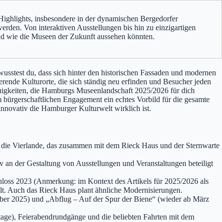
ighlights, insbesondere in der dynamischen Bergedorfer
den. Von interaktiven Ausstellungen bis hin zu einzigartigen
nd wie die Museen der Zukunft aussehen könnten.
wusstest du, dass sich hinter den historischen Fassaden und modernen
erende Kulturorte, die sich ständig neu erfinden und Besucher jeden
Neuigkeiten, die Hamburgs Museenlandschaft 2025/2026 für dich
 bürgerschaftlichen Engagement ein echtes Vorbild für die gesamte
 innovativ die Hamburger Kulturwelt wirklich ist.
 die Vierlande, das zusammen mit dem Rieck Haus und der Sternwarte
an der Gestaltung von Ausstellungen und Veranstaltungen beteiligt
loss 2023 (Anmerkung: im Kontext des Artikels für 2025/2026 als
llt. Auch das Rieck Haus plant ähnliche Modernisierungen.
ber 2025) und „Abflug – Auf der Spur der Biene“ (wieder ab März
age), Feierabendrundgänge und die beliebten Fahrten mit dem