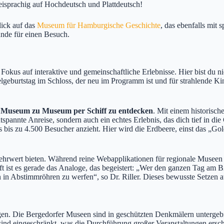
isprachig auf Hochdeutsch und Plattdeutsch!
lick auf das
Museum für Hamburgische Geschichte
, das ebenfalls mit
ünde für einen Besuch.
kus auf interaktive und gemeinschaftliche Erlebnisse. Hier bist du nich
lgeburtstag im Schloss, der neu im Programm ist und für strahlende K
n Museum zu Museum per Schiff zu entdecken
. Mit einem historisc
tspannte Anreise, sondern auch ein echtes Erlebnis, das dich tief in di
s bis zu 4.500 Besucher anzieht. Hier wird die Erdbeere, einst das „Go
rwert bieten. Während reine Webapplikationen für regionale Museen of
ist es gerade das Analoge, das begeistert: „Wer den ganzen Tag am Bild
 in Abstimmröhren zu werfen“, so Dr. Riller. Dieses bewusste Setzen a
en. Die Bergedorfer Museen sind in geschützten Denkmälern untergebr
nd eingeschränkt, was die Durchführung großer Veranstaltungen ersc