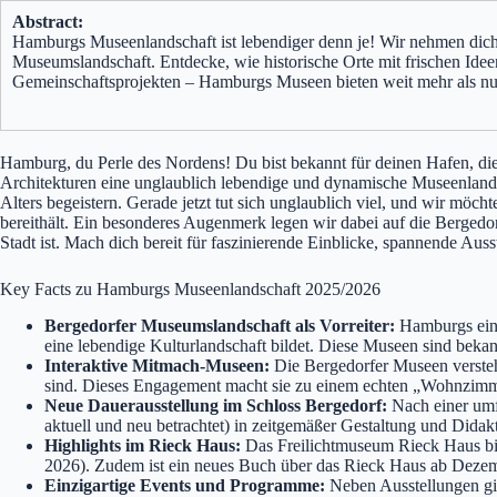
Abstract:
Hamburgs Museenlandschaft ist lebendiger denn je! Wir nehmen dich
Museumslandschaft. Entdecke, wie historische Orte mit frischen Ide
Gemeinschaftsprojekten – Hamburgs Museen bieten weit mehr als nur
Hamburg, du Perle des Nordens! Du bist bekannt für deinen Hafen, die 
Architekturen eine unglaublich lebendige und dynamische Museenlandsch
Alters begeistern. Gerade jetzt tut sich unglaublich viel, und wir m
bereithält. Ein besonderes Augenmerk legen wir dabei auf die Bergedo
Stadt ist. Mach dich bereit für faszinierende Einblicke, spannende Auss
Key Facts zu Hamburgs Museenlandschaft 2025/2026
Bergedorfer Museumslandschaft als Vorreiter:
Hamburgs einz
eine lebendige Kulturlandschaft bildet. Diese Museen sind beka
Interaktive Mitmach-Museen:
Die Bergedorfer Museen versteh
sind. Dieses Engagement macht sie zu einem echten „Wohnzimme
Neue Dauerausstellung im Schloss Bergedorf:
Nach einer umf
aktuell und neu betrachtet) in zeitgemäßer Gestaltung und Didak
Highlights im Rieck Haus:
Das Freilichtmuseum Rieck Haus bie
2026). Zudem ist ein neues Buch über das Rieck Haus ab Dezembe
Einzigartige Events und Programme:
Neben Ausstellungen gib