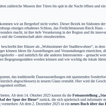
 dem zahlreiche Museen ihre Türen bis spät in die Nacht öffnen und ein 
mmen wir an Bergedorf nicht vorbei. Dieser Bezirk im Südosten der Ha
mburgs einziges erhaltenes Schloss, das Freilichtmuseum Rieck Haus – 
onders macht, ist ihre tiefe Verankerung in der Region und ihr innov
n und die Gemeinschaft aktiv einzubeziehen.
 beschreibt ihre Häuser als „Wohnzimmer der Stadtbewohner“, in dem man
ger können Ideen für Ausstellungen und Veranstaltungen einreichen, d
gedorfer – und natürlich für alle anderen Interessierten – gemacht we
n Begegnungsstätten werden können und wie wichtig die lokale Identifi
ogramm, das traditionelle Dauerausstellungen mit spannenden Sonderfor
n kürzlich abgeschlossen) in neuem Glanz erstrahlt. Hier wird die Gesc
ngenheit eröffnet.
u bieten. Ab dem 14. Oktober 2025 kannst du die
Fotoausstellung „Sta
Auf der Spur der Biene“
zurück, die sich spielerisch und informativ 
ung vormerken: Ab dem 2. Dezember 2025 ist ein
neues Buch über das 