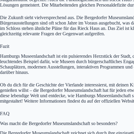
Lösungen gemeistert. Die Mitarbeitenden gleichen Personaldefizite dur
Die Zukunft sieht vielversprechend aus. Die Bergedorfer Museumslands
Bürgerausstellungen sind oft schon Jahre im Voraus ausgebucht, was d
im Schloss stehen ähnliche Pläne für das Rieck Haus an. Das Ziel ist
gleichzeitig relevante Fragen der Gegenwart aufgreifen.
Fazit
Hamburgs Museenlandschaft ist ein pulsierendes Herzstück der Stadt, da
leuchtendes Beispiel dafür, wie Museen durch bürgerschaftliches Enga
Schauplätzen, modernen Ausstellungen, interaktiven Programmen und 
darüber hinaus.
Ob du dich für die Geschichte der Vierlande interessierst, mit deine
genießen willst – die Bergedorfer Museumslandschaft hat für jeden etw
diese lebendige Welt und entdecke, wie Hamburgs Museenlandschaft sich
mitgestaltet! Weitere Informationen findest du auf der offiziellen Websi
FAQ
Was macht die Bergedorfer Museumslandschaft so besonders?
Die Bergedorfer Museumslandschaft zeichnet sich durch ihre einzigar