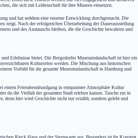
hen, die sich mit Leidenschaft für ihre Museen einsetzen.
chtung und hat seitdem eine enorme Entwicklung durchgemacht. Die
en zeigt. Nach der erfolgreichen Überarbeitung der Dauerausstellung
Lernens und des Austauschs bleiben, die die Geschichte bewahren und
 und Erlebnisse bietet. Die Bergedorfer Museumslandschaft ist hier ein
unverzichtbaren Kulturorten werden. Die Mischung aus historischen
d einem Vorbild für die gesamte Museumslandschaft in Hamburg und
r bei einem Feierabendrundgang in entspannter Atmosphäre Kultur
 der du die Vielfalt der gesamten Stadt erleben kannst. Tauche ein in
, denn hier wird Geschichte nicht nur erzählt, sondern gelebt und
rischen Rieck Haus und der Sternwarte aus. Besonders ist ihr Konzept