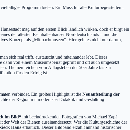
vielfältiges Programm bieten. Ein Muss für alle Kulturbegeisterten .
nsestadt mag auf den ersten Blick ländlich wirken, doch er birgt ein
eines der ältesten Fachhallenhäuser Norddeutschlands – und die
atives Konzept als „Mitmachmuseen“. Hier geht es nicht nur darum,
 sich real trifft, austauscht und miteinander lebt. Dieses
ie dann von einem Museumsbeirat geprüft und oft auch umgesetzt
rden. Themen reichen vom Alltagsleben der 50er Jahre bis zur
kation für den Erfolg ist.
maten verbindet. Ein großes Highlight ist die
Neuaufstellung der
hichte der Region mit modernster Didaktik und Gestaltung
dt im Bild“
mit beeindruckenden Fotografien von Michael Zapf
mit der Welt der Bienen auseinandersetzt. Wer die Kulturgeschichte der
Rieck Haus
erhältlich. Dieser Bildband erzählt anhand historischer