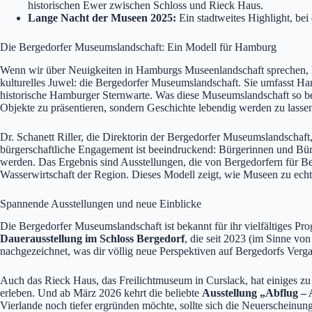
historischen Ewer zwischen Schloss und Rieck Haus.
Lange Nacht der Museen 2025:
Ein stadtweites Highlight, bei
Die Bergedorfer Museumslandschaft: Ein Modell für Hamburg
Wenn wir über Neuigkeiten in Hamburgs Museenlandschaft sprechen, ko
kulturelles Juwel: die Bergedorfer Museumslandschaft. Sie umfasst Ha
historische Hamburger Sternwarte. Was diese Museumslandschaft so bes
Objekte zu präsentieren, sondern Geschichte lebendig werden zu lasse
Dr. Schanett Riller, die Direktorin der Bergedorfer Museumslandschaft,
bürgerschaftliche Engagement ist beeindruckend: Bürgerinnen und Bür
werden. Das Ergebnis sind Ausstellungen, die von Bergedorfern für Ber
Wasserwirtschaft der Region. Dieses Modell zeigt, wie Museen zu echte
Spannende Ausstellungen und neue Einblicke
Die Bergedorfer Museumslandschaft ist bekannt für ihr vielfältiges Pr
Dauerausstellung im Schloss Bergedorf
, die seit 2023 (im Sinne vo
nachgezeichnet, was dir völlig neue Perspektiven auf Bergedorfs Verga
Auch das Rieck Haus, das Freilichtmuseum in Curslack, hat einiges z
erleben. Und ab März 2026 kehrt die beliebte
Ausstellung „Abflug – 
Vierlande noch tiefer ergründen möchte, sollte sich die Neuerschein