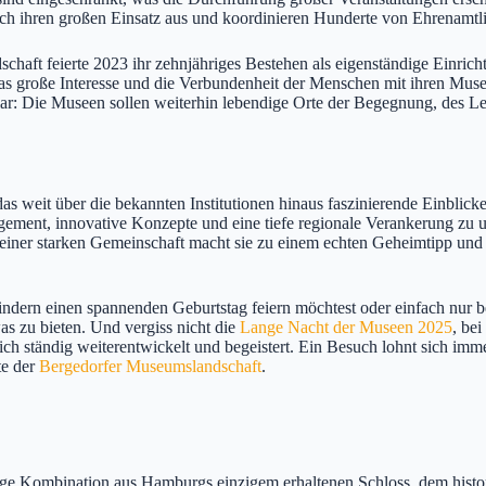
ch ihren großen Einsatz aus und koordinieren Hunderte von Ehrenamtlic
chaft feierte 2023 ihr zehnjähriges Bestehen als eigenständige Einri
as große Interesse und die Verbundenheit der Menschen mit ihren Muse
 klar: Die Museen sollen weiterhin lebendige Orte der Begegnung, des 
s weit über die bekannten Institutionen hinaus faszinierende Einblicke
gement, innovative Konzepte und eine tiefe regionale Verankerung zu 
einer starken Gemeinschaft macht sie zu einem echten Geheimtipp un
n Kindern einen spannenden Geburtstag feiern möchtest oder einfach nu
as zu bieten. Und vergiss nicht die
Lange Nacht der Museen 2025
, bei
 ständig weiterentwickelt und begeistert. Ein Besuch lohnt sich immer
te der
Bergedorfer Museumslandschaft
.
tige Kombination aus Hamburgs einzigem erhaltenen Schloss, dem histo