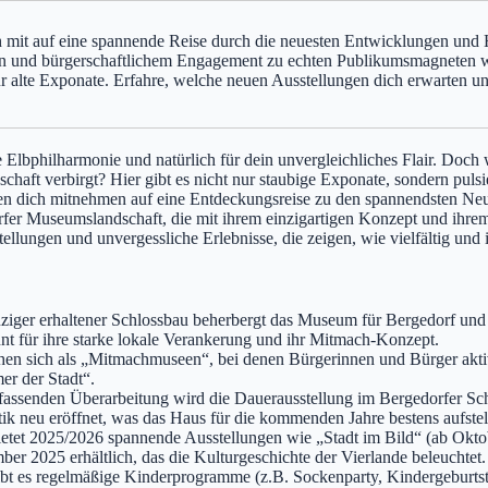
 mit auf eine spannende Reise durch die neuesten Entwicklungen und H
en und bürgerschaftlichem Engagement zu echten Publikumsmagneten wer
 alte Exponate. Erfahre, welche neuen Ausstellungen dich erwarten u
Elbphilharmonie und natürlich für dein unvergleichliches Flair. Doch 
aft verbirgt? Hier gibt es nicht nur staubige Exponate, sondern pulsi
öchten dich mitnehmen auf eine Entdeckungsreise zu den spannendsten 
rfer Museumslandschaft, die mit ihrem einzigartigen Konzept und ihrem
tellungen und unvergessliche Erlebnisse, die zeigen, wie vielfältig und
iger erhaltener Schlossbau beherbergt das Museum für Bergedorf und
nnt für ihre starke lokale Verankerung und ihr Mitmach-Konzept.
en sich als „Mitmachmuseen“, bei denen Bürgerinnen und Bürger aktiv 
r der Stadt“.
assenden Überarbeitung wird die Dauerausstellung im Bergedorfer Sch
tik neu eröffnet, was das Haus für die kommenden Jahre bestens aufste
tet 2025/2026 spannende Ausstellungen wie „Stadt im Bild“ (ab Okto
r 2025 erhältlich, das die Kulturgeschichte der Vierlande beleuchtet.
t es regelmäßige Kinderprogramme (z.B. Sockenparty, Kindergeburtst