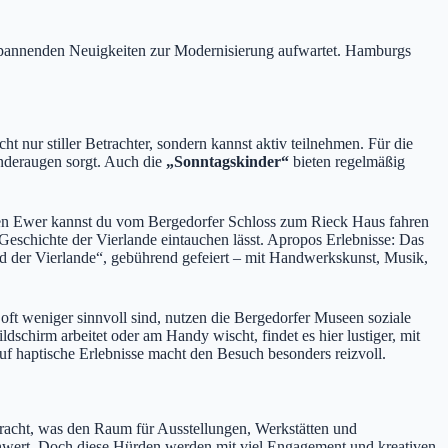
 spannenden Neuigkeiten zur Modernisierung aufwartet. Hamburgs
t nur stiller Betrachter, sondern kannst aktiv teilnehmen. Für die
inderaugen sorgt. Auch die
„Sonntagskinder“
bieten regelmäßig
hen Ewer kannst du vom Bergedorfer Schloss zum Rieck Haus fahren
e Geschichte der Vierlande eintauchen lässt. Apropos Erlebnisse: Das
ld der Vierlande“, gebührend gefeiert – mit Handwerkskunst, Musik,
t weniger sinnvoll sind, nutzen die Bergedorfer Museen soziale
schirm arbeitet oder am Handy wischt, findet es hier lustiger, mit
uf haptische Erlebnisse macht den Besuch besonders reizvoll.
acht, was den Raum für Ausstellungen, Werkstätten und
hwert. Doch diese Hürden werden mit viel Engagement und kreativen