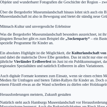
Objekte und wunderbarer Fotografien die Geschichte der Region – zwe
Über die Bergedorfer Museumslandschaft hinaus lohnt sich auch ein B
Museenlandschaft ist also in Bewegung und bietet dir ständig neue Gr
Mitmach-Kultur und unvergessliche Erlebnisse
Was die Bergedorfer Museumslandschaft besonders auszeichnet, ist ihr Fo
jüngsten Besucher gibt es zum Beispiel die
„Sockenparty“
– ein Baste
spezielle Programme für Kinder an.
Ein absolutes Highlight ist die Möglichkeit, die
Kulturlandschaft vo
und dabei die malerische Dove Elbe genießen. Das ist nicht nur eine en
jährliche
Vierländer Erdbeerfest
im Juni ist ein Publikumsmagnet, da
regionalen Spezialitäten und natürlich Erdbeeren in allen Variationen.
Auch digitale Formate kommen zum Einsatz, wenn sie einen echten Meh
Medien für Umfragen und bieten Tablet-Rallyes für Kinder an. Doch oft 
einem Filzstift etwas an die Wand schreiben zu dürfen oder Holzkugeln
Herausforderungen meistern, Zukunft gestalten
Natürlich steht auch Hamburgs Museenlandschaft vor Herausforderung
Magazinräume begrenzt. Auch die Parkmöglichkeiten am Rieck Haus si